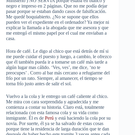
Ministerio ) NO SERVIA porque estaba en blanco y
negro e impreso en 2 páginas. Que no me podía dejar
pasar porque se estaban dando casos de falsificación.
Me quedé boquiabierto. ¿No se supone que ellos
pueden ver el expediente en el ordenador? Ya mejor ni
explicar la llamada a la abogada que me asesora y que
me entregó el mismo papel por el cual me enviaban a
casa.
Hora de café. Le digo al chico que está detrás de mí si
me puede cuidar el puesto y luego, a cambio, le ofrezco
que él también pueda ir a tomarse un café más tarde a
algún lugar mas cálido. ‘Ves, ves’, me dice, ‘no te
preocupes’ . Corro al bar más cercano a refugiarme del
frío por un rato. Siempre, al amanecer, el tiempo se
torna frío justo antes de salir el sol.
Vuelvo a la cola y le entrego un café caliente al chico.
Me mira con cara sorprendida y agradecida y me
comienza a contar su historia. Claro está, totalmente
relacionada con esta famosa cola y su vida como
inmigrante. Él es de
Perú
y está haciendo la cola por su
novia. Por suerte, él ya se ha salvado de estas cosas
porque tiene la residencia de larga duración que te dan
después de haber hecho este tramite 3 veces antes cada