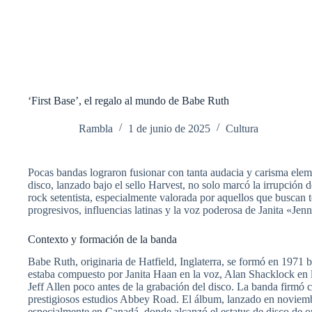
‘First Base’, el regalo al mundo de Babe Ruth
Rambla
1 de junio de 2025
Cultura
Pocas bandas lograron fusionar con tanta audacia y carisma ele
disco, lanzado bajo el sello Harvest, no solo marcó la irrupción 
rock setentista, especialmente valorada por aquellos que buscan 
progresivos, influencias latinas y la voz poderosa de Janita «Je
Contexto y formación de la banda
Babe Ruth, originaria de Hatfield, Inglaterra, se formó en 1971 b
estaba compuesto por Janita Haan en la voz, Alan Shacklock en l
Jeff Allen poco antes de la grabación del disco. La banda firm
prestigiosos estudios Abbey Road. El álbum, lanzado en noviemb
especialmente en Canadá, donde alcanzó el estatus de disco de o