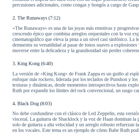
percusiones adicionales, como congas y bongós a cargo de Gaspe
2. The Runaways (7:12)
«The Runaways» es una de las joyas más emotivas y progresivas
crescendo épico que combina arreglos orquestales con la voz exp
cinematográfico que eleva la pista a un nivel casi sinfónico. La 
demuestra su versatilidad al pasar de tonos suaves a explosion
moverse entre la delicadeza y la grandiosidad sin perder coheren
3. King Kong (6:40)
La versión de «King Kong» de Frank Zappa es un guiño al espírit
enfoque más rockero, liderada por los teclados de Punshon y los r
texturas y dinámicas, desde momentos introspectivos hasta expl
Ruth por expandir los límites del rock convencional, un rasgo cara
4. Black Dog (8:03)
No debe confundirse con el clásico de Led Zeppelin, esta versió
visceral. La guitarra de Shacklock y la voz de Haan dominan la pi
solo de guitarra a alta velocidad y un arreglo robusto refuerzan
en los vocales. Este tema es un ejemplo de cómo Babe Ruth podí