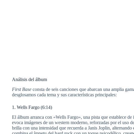
Análisis del álbum
First Base
consta de seis canciones que abarcan una amplia gama 
desglosamos cada tema y sus características principales:
1. Wells Fargo (6:14)
El álbum arranca con «Wells Fargo», una pista que establece de i
evoca imágenes de un western moderno, reforzadas por el uso de 
brilla con una intensidad que recuerda a Janis Joplin, alternando
combina el ímpetu del hard rock con un toque psicodélico, crean