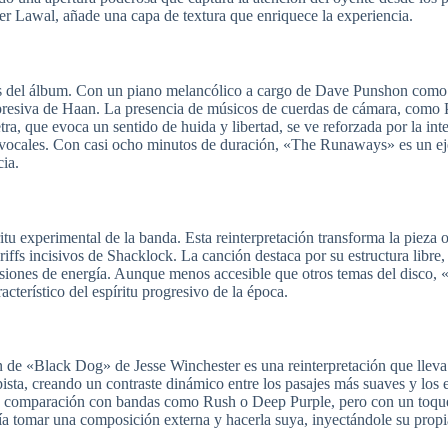
r Lawal, añade una capa de textura que enriquece la experiencia.
 del álbum. Con un piano melancólico a cargo de Dave Punshon como pr
resiva de Haan. La presencia de músicos de cuerdas de cámara, como Pe
letra, que evoca un sentido de huida y libertad, se ve reforzada por la 
es vocales. Con casi ocho minutos de duración, «The Runaways» es un 
cia.
u experimental de la banda. Esta reinterpretación transforma la pieza 
iffs incisivos de Shacklock. La canción destaca por su estructura libre,
osiones de energía. Aunque menos accesible que otros temas del disco
cterístico del espíritu progresivo de la época.
n de «Black Dog» de Jesse Winchester es una reinterpretación que lleva
sta, creando un contraste dinámico entre los pasajes más suaves y los e
 la comparación con bandas como Rush o Deep Purple, pero con un toque 
a tomar una composición externa y hacerla suya, inyectándole su propi