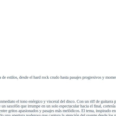
de estilos, desde el hard rock crudo hasta pasajes progresivos y moment
nmediato el tono enérgico y visceral del disco. Con un riff de guitarra 
un saxofón que irrumpe en un solo espectacular hacia el final, cortesía
 entre gritos apasionados y pasajes más melódicos. El tema, inspirado e
do una apertura poderosa que captura la atención del oyente desde los 