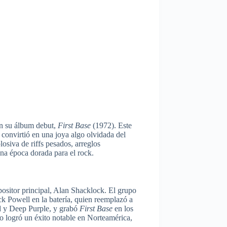
on su álbum debut,
First Base
(1972). Este
 convirtió en una joya algo olvidada del
osiva de riffs pesados, arreglos
una época dorada para el rock.
mpositor principal, Alan Shacklock. El grupo
k Powell en la batería, quien reemplazó a
yd y Deep Purple, y grabó
First Base
en los
 logró un éxito notable en Norteamérica,