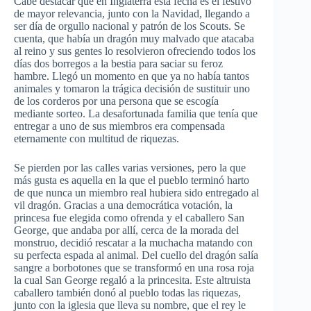
Cabe destacar que en Inglaterra esta fecha es el festivo
de mayor relevancia, junto con la Navidad, llegando a
ser día de orgullo nacional y patrón de los Scouts. Se
cuenta, que había un dragón muy malvado que atacaba
al reino y sus gentes lo resolvieron ofreciendo todos los
días dos borregos a la bestia para saciar su feroz
hambre. Llegó un momento en que ya no había tantos
animales y tomaron la trágica decisión de sustituir uno
de los corderos por una persona que se escogía
mediante sorteo. La desafortunada familia que tenía que
entregar a uno de sus miembros era compensada
eternamente con multitud de riquezas.
Se pierden por las calles varias versiones, pero la que
más gusta es aquella en la que el pueblo terminó harto
de que nunca un miembro real hubiera sido entregado al
vil dragón. Gracias a una democrática votación, la
princesa fue elegida como ofrenda y el caballero San
George, que andaba por allí, cerca de la morada del
monstruo, decidió rescatar a la muchacha matando con
su perfecta espada al animal. Del cuello del dragón salía
sangre a borbotones que se transformó en una rosa roja
la cual San George regaló a la princesita. Este altruista
caballero también donó al pueblo todas las riquezas,
junto con la iglesia que lleva su nombre, que el rey le