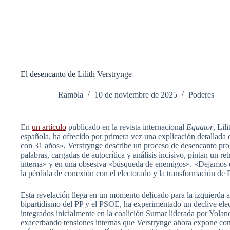
El desencanto de Lilith Verstrynge
Rambla
10 de noviembre de 2025
Poderes
En
un artículo
publicado en la revista internacional
Equator
, Lil
española, ha ofrecido por primera vez una explicación detallada d
con 31 años», Verstrynge describe un proceso de desencanto prog
palabras, cargadas de autocrítica y análisis incisivo, pintan un r
interna» y en una obsesiva «búsqueda de enemigos». «Dejamos de
la pérdida de conexión con el electorado y la transformación d
Esta revelación llega en un momento delicado para la izquierda
bipartidismo del PP y el PSOE, ha experimentado un declive elec
integrados inicialmente en la coalición Sumar liderada por Yola
exacerbando tensiones internas que Verstrynge ahora expone con c