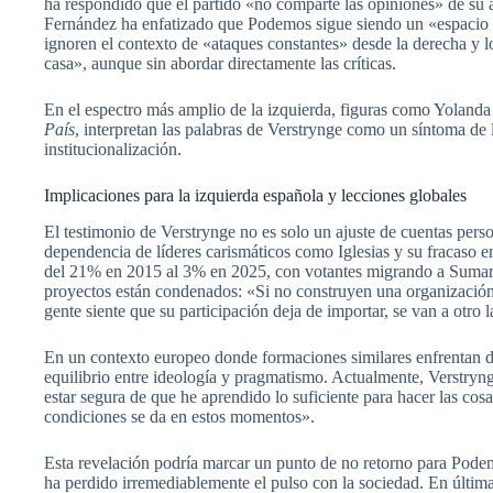
ha respondido que el partido «no comparte las opiniones» de su a
Fernández ha enfatizado que Podemos sigue siendo un «espacio de
ignoren el contexto de «ataques constantes» desde la derecha y l
casa», aunque sin abordar directamente las críticas.
En el espectro más amplio de la izquierda, figuras como Yolanda 
País
, interpretan las palabras de Verstrynge como un síntoma de 
institucionalización.
Implicaciones para la izquierda española y lecciones globales
El testimonio de Verstrynge no es solo un ajuste de cuentas person
dependencia de líderes carismáticos como Iglesias y su fracaso 
del 21% en 2015 al 3% en 2025, con votantes migrando a Sumar o
proyectos están condenados: «Si no construyen una organización
gente siente que su participación deja de importar, se van a otro 
En un contexto europeo donde formaciones similares enfrentan d
equilibrio entre ideología y pragmatismo. Actualmente, Verstrynge
estar segura de que he aprendido lo suficiente para hacer las cos
condiciones se da en estos momentos».
Esta revelación podría marcar un punto de no retorno para Podem
ha perdido irremediablemente el pulso con la sociedad. En última