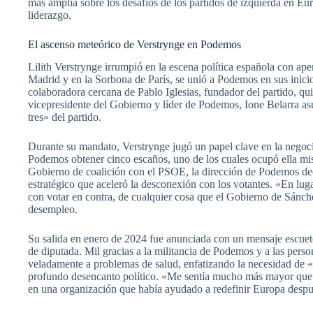
más amplia sobre los desafíos de los partidos de izquierda en Eu
liderazgo.
El ascenso meteórico de Verstrynge en Podemos
Lilith Verstrynge irrumpió en la escena política española con ap
Madrid y en la Sorbona de París, se unió a Podemos en sus inici
colaboradora cercana de Pablo Iglesias, fundador del partido, qu
vicepresidente del Gobierno y líder de Podemos, Ione Belarra as
tres» del partido.
Durante su mandato, Verstrynge jugó un papel clave en la negoci
Podemos obtener cinco escaños, uno de los cuales ocupó ella mism
Gobierno de coalición con el PSOE, la dirección de Podemos dec
estratégico que aceleró la desconexión con los votantes. «En lug
con votar en contra, de cualquier cosa que el Gobierno de Sánche
desempleo.
Su salida en enero de 2024 fue anunciada con un mensaje escueto e
de diputada. Mil gracias a la militancia de Podemos y a las per
veladamente a problemas de salud, enfatizando la necesidad de «
profundo desencanto político. «Me sentía mucho más mayor que m
en una organización que había ayudado a redefinir Europa después