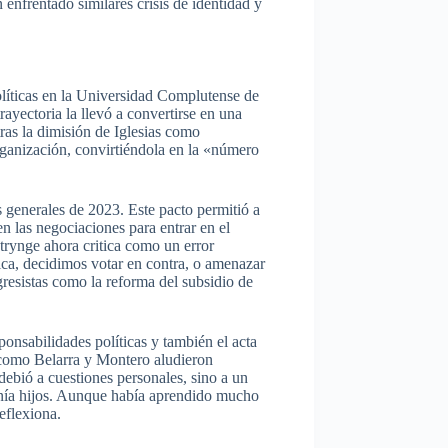
enfrentado similares crisis de identidad y
olíticas en la Universidad Complutense de
yectoria la llevó a convertirse en una
ras la dimisión de Iglesias como
rganización, convirtiéndola en la «número
 generales de 2023. Este pacto permitió a
n las negociaciones para entrar en el
rynge ahora critica como un error
ica, decidimos votar en contra, o amenazar
gresistas como la reforma del subsidio de
ponsabilidades políticas y también el acta
s como Belarra y Montero aludieron
ebió a cuestiones personales, sino a un
enía hijos. Aunque había aprendido mucho
eflexiona.