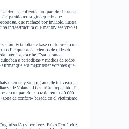
ización, se enfrentó a un partido sin raíces
e del partido me sugirió que lo que
propuesta, que rechazó por inviable, ilustra
r una infraestructura que mantuviese vivo al
ización. Esta falta de base contribuyó a una
demos fue que sacó a cientos de miles de
oia interna», escribe. Esta paranoia
e culpaban a periodistas y medios de todos
e afirmar que era mejor tener votantes que
hats internos y su programa de televisión, a
 alianza de Yolanda Díaz: «Era imposible. En
o era un partido capaz de reunir 40.000
 «zona de confort» basada en el victimismo,
 Organización y portavoz, Pablo Fernández,