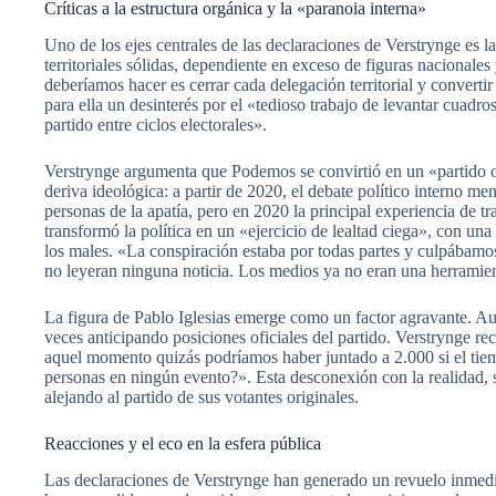
Críticas a la estructura orgánica y la «paranoia interna»
Uno de los ejes centrales de las declaraciones de Verstrynge es la
territoriales sólidas, dependiente en exceso de figuras nacionale
deberíamos hacer es cerrar cada delegación territorial y convertir
para ella un desinterés por el «tedioso trabajo de levantar cuadr
partido entre ciclos electorales».
Verstrynge argumenta que Podemos se convirtió en un «partido onl
deriva ideológica: a partir de 2020, el debate político interno m
personas de la apatía, pero en 2020 la principal experiencia de t
transformó la política en un «ejercicio de lealtad ciega», con u
los males. «La conspiración estaba por todas partes y culpábamos
no leyeran ninguna noticia. Los medios ya no eran una herramie
La figura de Pablo Iglesias emerge como un factor agravante. Aunq
veces anticipando posiciones oficiales del partido. Verstrynge r
aquel momento quizás podríamos haber juntado a 2.000 si el t
personas en ningún evento?». Esta desconexión con la realidad, 
alejando al partido de sus votantes originales.
Reacciones y el eco en la esfera pública
Las declaraciones de Verstrynge han generado un revuelo inmedi