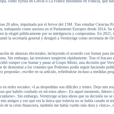
ropa, como Syriza en Grecia o La France Insoumise en Francia, que han 
enas 20 años, impulsada por el fervor del 15M. Tras estudiar Ciencias P
os, trabajando como asesora en el Parlamento Europeo desde 2014. Su tra
ien la elogió públicamente por su inteligencia y compromiso. En 2021, t
umió la secretaría general y designó a Verstrynge como secretaria de O
ación de alianzas electorales, incluyendo el acuerdo con Sumar para las
a. Sin embargo, las tensiones surgieron rápidamente. Tras el fracaso e
idió romper con Sumar y pasar al Grupo Mixto, una decisión que Verst
ar de demostrar a los votantes que Podemos podía seguir haciendo polít
z proponía», escribe en su artículo, refiriéndose incluso a medidas pro
n redes sociales: «Las despedidas son difíciles y tristes. Dejo mis res
sonas que habéis confiado en mí estos años». En aquel momento, lídere
cuidarse». Sin embargo, Verstrynge aclara ahora que su decisión no se d
is amigos y eso que era la única que todavía no se había casado ni t
 de la crisis financiera, también me había vuelto más dura y cínica», r