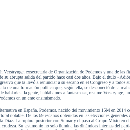
ith Verstrynge, exsecretaria de Organización de Podemos y una de las f
e su abrupta salida del partido hace casi dos años. Bajo el título «Adi
resivo que la llevó a renunciar a su escaño en el Congreso y a todos s
etrato de una formación política que, según ella, se desconectó de la rea
 hablarle a la gente, hablábamos a fantasmas», resume Verstrynge, una
e Podemos en un ente ensimismado.
 alternativa en España. Podemos, nacido del movimiento 15M en 2014 co
toral notable. De los 69 escaños obtenidos en las elecciones generales 
nda Díaz. La ruptura posterior con Sumar y el paso al Grupo Mixto en e
rudeza. Su testimonio no solo ilumina las dinámicas internas del partid