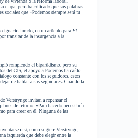
y de vivienda o la reforma laboral.
 etapa, pero ha criticado que sus palabras
edes sociales que «Podemos siempre será tu
go Ignacio Jurado, en un artículo para
El
r transitar de la insurgencia a la
rumpió rompiendo el bipartidismo, pero su
atos del CIS, el apoyo a Podemos ha caído
álogo constante con los seguidores, estos
dejar de hablar a sus seguidores. Cuando la
e Verstrynge invitan a repensar el
planes de retorno: «Para hacerlo necesitaría
omo para creer en él. Ninguna de las
nventarse o si, como sugiere Verstrynge,
na izquierda que debe elegir entre la