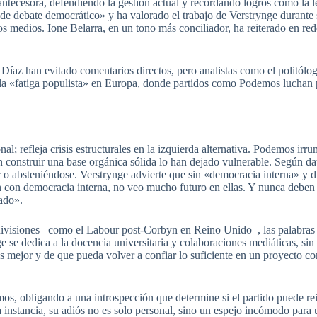
ntecesora, defendiendo la gestión actual y recordando logros como la le
 debate democrático» y ha valorado el trabajo de Verstrynge durante su
os medios. Ione Belarra, en un tono más conciliador, ha reiterado en r
Díaz han evitado comentarios directos, pero analistas como el politólo
la «fatiga populista» en Europa, donde partidos como Podemos luchan po
al; refleja crisis estructurales en la izquierda alternativa. Podemos ir
en construir una base orgánica sólida lo han dejado vulnerable. Según d
 absteniéndose. Verstrynge advierte que sin «democracia interna» y di
 con democracia interna, no veo mucho futuro en ellas. Y nunca deben 
lado».
ivisiones –como el Labour post-Corbyn en Reino Unido–, las palabras d
 se dedica a la docencia universitaria y colaboraciones mediáticas, sin 
as mejor y de que pueda volver a confiar lo suficiente en un proyecto c
os, obligando a una introspección que determine si el partido puede rei
 instancia, su adiós no es solo personal, sino un espejo incómodo para u