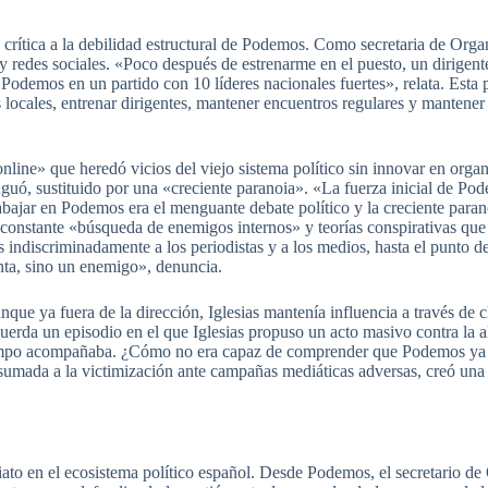
 crítica a la debilidad estructural de Podemos. Como secretaria de Organ
s y redes sociales. «Poco después de estrenarme en el puesto, un dirigent
 Podemos en un partido con 10 líderes nacionales fuertes», relata. Esta 
os locales, entrenar dirigentes, mantener encuentros regulares y mantene
ine» que heredó vicios del viejo sistema político sin innovar en organ
enguó, sustituido por una «creciente paranoia». «La fuerza inicial de Po
rabajar en Podemos era el menguante debate político y la creciente paran
na constante «búsqueda de enemigos internos» y teorías conspirativas qu
 indiscriminadamente a los periodistas y a los medios, hasta el punto d
nta, sino un enemigo», denuncia.
ue ya fuera de la dirección, Iglesias mantenía influencia a través de c
ecuerda un episodio en el que Iglesias propuso un acto masivo contra la
iempo acompañaba. ¿Cómo no era capaz de comprender que Podemos ya n
sumada a la victimización ante campañas mediáticas adversas, creó una
ato en el ecosistema político español. Desde Podemos, el secretario de