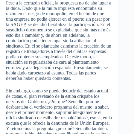
Pese a la cerrazón oficial, la propuesta no dejaba lugar a
la duda. Dado que la multa impuesta encontraba su
razón en el riesgo de monopolio, en el hecho de que
una empresa no podía ejercer en el puerto sin pasar por
la SAGEP, se decidió flexibilizar la participación. En el
susodicho documento se explicitaba que sin más ni más
esto iba a cambiar y, de ahora en adelante, la
contratación podía tener lugar sin la afiliación al
sindicato. En él se planteaba asimismo la creación de un
registro de trabajadores a través del cual las empresas
podían obtener sus empleados. De este modo, la
situación se regularizaba de cara al planteamiento
europeo y a la legislación española. Presuntamente, se
había dado carpetazo al asunto. Todas las partes
deberían haber quedado contentas.
Sin embargo, como se puede deducir del estado actual
de cosas, el plan revisado de la estiba crispaba los
nervios del Gobierno. ¿Por qué? Sencillo: porque
desbarataba el verdadero programa del mismo, a saber,
desde el primer momento, suprimir íntegramente el
oficio sindicado de estibador respaldándose, eso sí, en la
excusa que le ofrecía la denuncia de la Unión Europea.
Y retomemos la pregunta: ¿por qué? Sencillo también:
porque el
lobby décadent
y neo-liberal ve en la estiba la