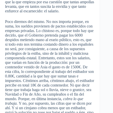
que la que empieza por esa cuestión que tantas ampollas
levanta, que en tantos suscita la envidia y que tanto
enfurece al escarnecido: el salario.
Poco diremos del mismo. No nos importa porque, en
suma, los sueldos provienen de pactos establecidos con
empresas privadas. Lo chistoso es, porque todo hay que
decirlo, que el Gobierno pretenda pagar los 6000
despidos metiendo mano al erario público, esto es, que
si todo esto nos termina costando dinero a los españoles
no será, por consiguiente, a causa de los supuestos
privilegios de la estiba, sino de la inhábil y maliciosa
componenda estatal. Entretanto, estos son los salarios,
que varían en función de la producción: por un
contenedor venido de Asia el gasto es de 1500€. De
esta cifra, lo correspondiente al trabajo del estibador son
0.80€, cantidad a la que hay que sumar tasas e
impuestos. Céntimos arriba, céntimos abajo, el estibador
percibe en total 18€ de cada contenedor. Ni que decir
tiene que trabaja haga sol o lluvia, nieve o granice, sea
Navidad o Fin de Año, su cumpleaños o el fin del
mundo. Porque, en última instancia,
cobra lo que
trabaja.
Y no, por supuesto, las cifras que se dicen por
ahí. Y si un cirujano cobra menos que un estibador,
quizá la solución no pase por bajar el sueldo a éste, sino