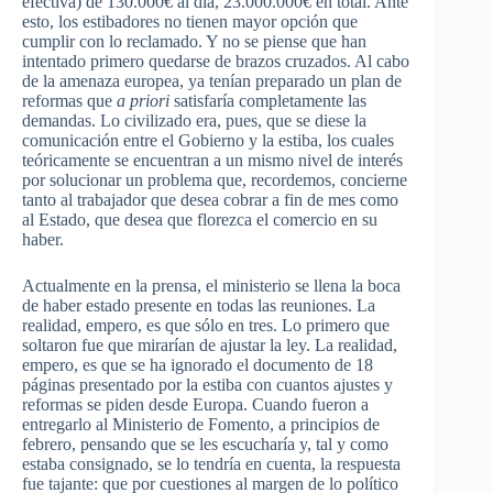
efectiva) de 130.000€ al día, 23.000.000€ en total. Ante
esto, los estibadores no tienen mayor opción que
cumplir con lo reclamado. Y no se piense que han
intentado primero quedarse de brazos cruzados. Al cabo
de la amenaza europea, ya tenían preparado un plan de
reformas que
a priori
satisfaría completamente las
demandas. Lo civilizado era, pues, que se diese la
comunicación entre el Gobierno y la estiba, los cuales
teóricamente se encuentran a un mismo nivel de interés
por solucionar un problema que, recordemos, concierne
tanto al trabajador que desea cobrar a fin de mes como
al Estado, que desea que florezca el comercio en su
haber.
Actualmente en la prensa, el ministerio se llena la boca
de haber estado presente en todas las reuniones. La
realidad, empero, es que sólo en tres. Lo primero que
soltaron fue que mirarían de ajustar la ley. La realidad,
empero, es que se ha ignorado el documento de 18
páginas presentado por la estiba con cuantos ajustes y
reformas se piden desde Europa. Cuando fueron a
entregarlo al Ministerio de Fomento, a principios de
febrero, pensando que se les escucharía y, tal y como
estaba consignado, se lo tendría en cuenta, la respuesta
fue tajante: que por cuestiones al margen de lo político