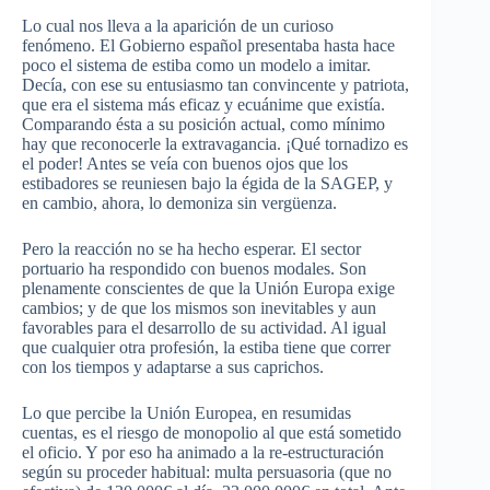
Lo cual nos lleva a la aparición de un curioso
fenómeno. El Gobierno español presentaba hasta hace
poco el sistema de estiba como un modelo a imitar.
Decía, con ese su entusiasmo tan convincente y patriota,
que era el sistema más eficaz y ecuánime que existía.
Comparando ésta a su posición actual, como mínimo
hay que reconocerle la extravagancia. ¡Qué tornadizo es
el poder! Antes se veía con buenos ojos que los
estibadores se reuniesen bajo la égida de la SAGEP, y
en cambio, ahora, lo demoniza sin vergüenza.
Pero la reacción no se ha hecho esperar. El sector
portuario ha respondido con buenos modales. Son
plenamente conscientes de que la Unión Europa exige
cambios; y de que los mismos son inevitables y aun
favorables para el desarrollo de su actividad. Al igual
que cualquier otra profesión, la estiba tiene que correr
con los tiempos y adaptarse a sus caprichos.
Lo que percibe la Unión Europea, en resumidas
cuentas, es el riesgo de monopolio al que está sometido
el oficio. Y por eso ha animado a la re-estructuración
según su proceder habitual: multa persuasoria (que no