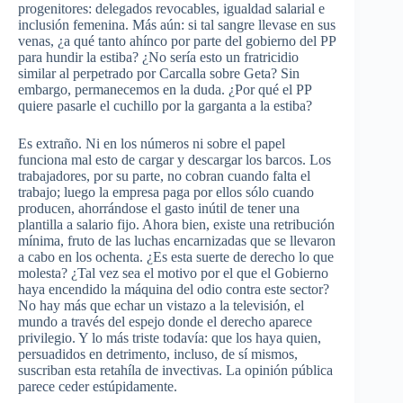
progenitores: delegados revocables, igualdad salarial e
inclusión femenina. Más aún: si tal sangre llevase en sus
venas, ¿a qué tanto ahínco por parte del gobierno del PP
para hundir la estiba? ¿No sería esto un fratricidio
similar al perpetrado por Carcalla sobre Geta? Sin
embargo, permanecemos en la duda. ¿Por qué el PP
quiere pasarle el cuchillo por la garganta a la estiba?
Es extraño. Ni en los números ni sobre el papel
funciona mal esto de cargar y descargar los barcos. Los
trabajadores, por su parte, no cobran cuando falta el
trabajo; luego la empresa paga por ellos sólo cuando
producen, ahorrándose el gasto inútil de tener una
plantilla a salario fijo. Ahora bien, existe una retribución
mínima, fruto de las luchas encarnizadas que se llevaron
a cabo en los ochenta. ¿Es esta suerte de derecho lo que
molesta? ¿Tal vez sea el motivo por el que el Gobierno
haya encendido la máquina del odio contra este sector?
No hay más que echar un vistazo a la televisión, el
mundo a través del espejo donde el derecho aparece
privilegio. Y lo más triste todavía: que los haya quien,
persuadidos en detrimento, incluso, de sí mismos,
suscriban esta retahíla de invectivas. La opinión pública
parece ceder estúpidamente.