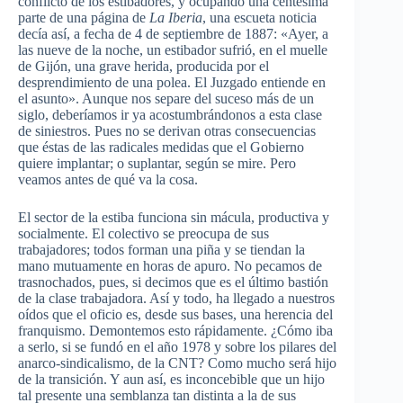
conflicto de los estibadores, y ocupando una centésima
parte de una página de
La Iberia
, una escueta noticia
decía así, a fecha de 4 de septiembre de 1887: «Ayer, a
las nueve de la noche, un estibador sufrió, en el muelle
de Gijón, una grave herida, producida por el
desprendimiento de una polea. El Juzgado entiende en
el asunto». Aunque nos separe del suceso más de un
siglo, deberíamos ir ya acostumbrándonos a esta clase
de siniestros. Pues no se derivan otras consecuencias
que éstas de las radicales medidas que el Gobierno
quiere implantar; o suplantar, según se mire. Pero
veamos antes de qué va la cosa.
El sector de la estiba funciona sin mácula, productiva y
socialmente. El colectivo se preocupa de sus
trabajadores; todos forman una piña y se tiendan la
mano mutuamente en horas de apuro. No pecamos de
trasnochados, pues, si decimos que es el último bastión
de la clase trabajadora. Así y todo, ha llegado a nuestros
oídos que el oficio es, desde sus bases, una herencia del
franquismo. Demontemos esto rápidamente. ¿Cómo iba
a serlo, si se fundó en el año 1978 y sobre los pilares del
anarco-sindicalismo, de la CNT? Como mucho será hijo
de la transición. Y aun así, es inconcebible que un hijo
tal presente una semblanza tan distinta a la de sus