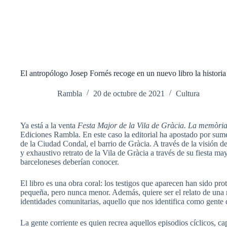
El antropólogo Josep Fornés recoge en un nuevo libro la historia d
Rambla
20 de octubre de 2021
Cultura
Ya está a la venta
Festa Major de la Vila de Gràcia. La memòri
Ediciones Rambla. En este caso la editorial ha apostado por sume
de la Ciudad Condal, el barrio de Gràcia. A través de la visión d
y exhaustivo retrato de la Vila de Gràcia a través de su fiesta ma
barceloneses deberían conocer.
El libro es una obra coral: los testigos que aparecen han sido pro
pequeña, pero nunca menor. Además, quiere ser el relato de un
identidades comunitarias, aquello que nos identifica como gente c
La gente corriente es quien recrea aquellos episodios cíclicos, ca