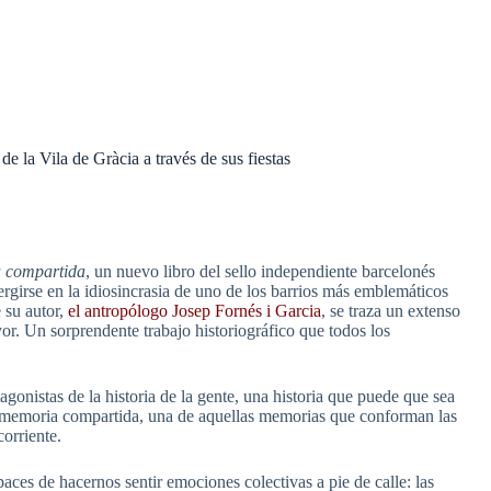
e la Vila de Gràcia a través de sus fiestas
a compartida
, un nuevo libro del sello independiente barcelonés
rgirse en la idiosincrasia de uno de los barrios más emblemáticos
e su autor,
el antropólogo Josep Fornés i Garcia
, se traza un extenso
yor. Un sorprendente trabajo historiográfico que todos los
tagonistas de la historia de la gente, una historia que puede que sea
a memoria compartida, una de aquellas memorias que conforman las
orriente.
paces de hacernos sentir emociones colectivas a pie de calle: las