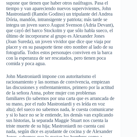
supone que tienen que haber otros naúfragos. Pasa el
tiempo y van apareciendo nuevos supervivientes, John
Mastroniardi (Ramón Godino) un tripulante del Andrea
Dória, mandón, intransigente y patriota; más tarde se
integra un joven sueco August Svenson (Adria Devant),
que cayó del barco Stockolm y que sólo habla sueco, el
último de incorporarse al grupo es Alexander Jones
(Joan Sureda), un joven vividor que dice que viaja por
placer y en su pasaporte tiene otro nombre al lado de su
fotografía. Todos estos personajes conviven en la barca
con la esperanza de ser rescatados, pero tienen poca
comida y poca agua.
John Mastroniardi impone con autoritarismo el
racionamiento y las normas de convivencia, empiezan
las discusiones y enfrentamientos, primero por la actitud
de la señora Anna, pobre mujer con problemas
familiares (lo sabemos por una carta que es arrancada de
su mano, por el rudo Mastroniardi y es leída en voz
alta); del sueco no sabemos nada, le cuesta comunicarse
y si lo hace no se le entiende, los demás van explicando
sus historias, la separada Maggie Stuart nos cuenta la
triste muerte de su hija; Mastroniardi no cuenta casi
nada, según dice es ayudante de cocina y de Alexander
Jones, sabemos que le gustan los hombres como a