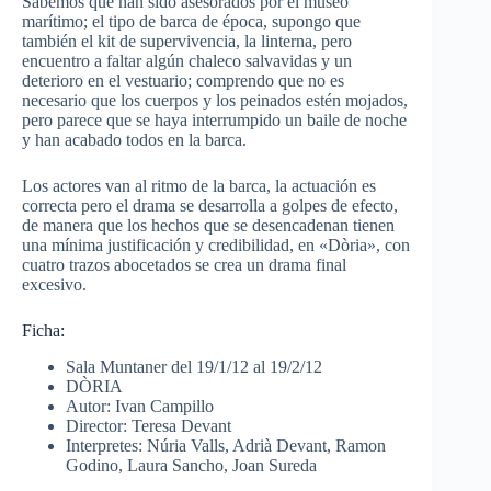
Sabemos que han sido asesorados por el museo
marítimo; el tipo de barca de época, supongo que
también el kit de supervivencia, la linterna, pero
encuentro a faltar algún chaleco salvavidas y un
deterioro en el vestuario; comprendo que no es
necesario que los cuerpos y los peinados estén mojados,
pero parece que se haya interrumpido un baile de noche
y han acabado todos en la barca.
Los actores van al ritmo de la barca, la actuación es
correcta pero el drama se desarrolla a golpes de efecto,
de manera que los hechos que se desencadenan tienen
una mínima justificación y credibilidad, en «Dòria», con
cuatro trazos abocetados se crea un drama final
excesivo.
Ficha:
Sala Muntaner del 19/1/12 al 19/2/12
DÒRIA
Autor: Ivan Campillo
Director: Teresa Devant
Interpretes: Núria Valls, Adrià Devant, Ramon
Godino, Laura Sancho, Joan Sureda