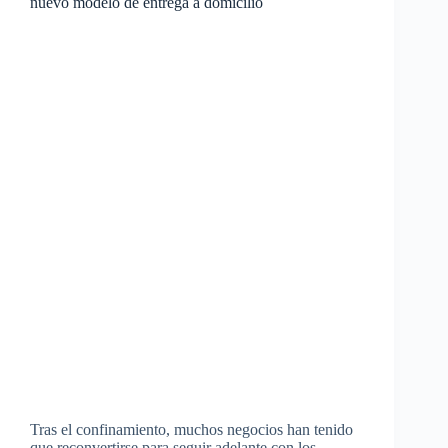
nuevo modelo de entrega a domicilio
Tras el confinamiento, muchos negocios han tenido
que reconvertirse para seguir adelante con los