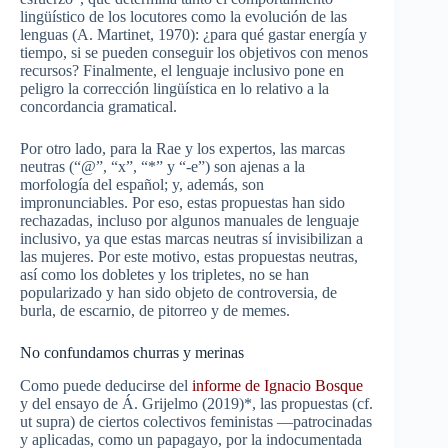
lingüístico de los locutores como la evolución de las
lenguas (
A. Martinet
, 1970): ¿para qué gastar energía y
tiempo, si se pueden conseguir los objetivos con menos
recursos? Finalmente, el lenguaje inclusivo pone en
peligro la corrección lingüística en lo relativo a la
concordancia gramatical.
Por otro lado, para la Rae y los expertos, las marcas
neutras (“@”, “x”, “*” y “-e”) son ajenas a la
morfología del español; y, además, son
impronunciables. Por eso, estas propuestas han sido
rechazadas, incluso por algunos manuales de lenguaje
inclusivo, ya que estas marcas neutras sí invisibilizan a
las mujeres. Por este motivo, estas propuestas neutras,
así como los dobletes y los tripletes, no se han
popularizado y han sido objeto de controversia, de
burla, de escarnio, de pitorreo y de memes.
No confundamos churras y merinas
Como puede deducirse de
l
informe de
Ignacio Bosque
y del ensayo de
Á. Grijelmo
(2019)
*
, las propuestas (cf.
ut supra) de ciertos colectivos feministas —patrocinadas
y aplicadas, como un papagayo, por la indocumentada