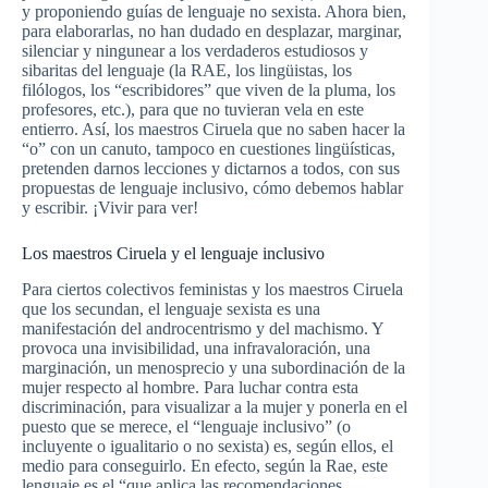
y proponiendo guías de lenguaje no sexista. Ahora bien,
para elaborarlas, no han dudado en desplazar, marginar,
silenciar y ningunear a los verdaderos estudiosos y
sibaritas del lenguaje (la RAE, los lingüistas, los
filólogos, los “escribidores” que viven de la pluma, los
profesores, etc.), para que no tuvieran vela en este
entierro. Así, los maestros Ciruela que no saben hacer la
“o” con un canuto, tampoco en cuestiones lingüísticas,
pretenden darnos lecciones y dictarnos a todos, con sus
propuestas de lenguaje inclusivo, cómo debemos hablar
y escribir. ¡Vivir para ver!
Los maestros Ciruela y el lenguaje inclusivo
Para ciertos colectivos feministas y los maestros Ciruela
que los secundan, el lenguaje sexista es una
manifestación del androcentrismo y del machismo. Y
provoca una invisibilidad, una infravaloración, una
marginación, un menosprecio y una subordinación de la
mujer respecto al hombre. Para luchar contra esta
discriminación, para visualizar a la mujer y ponerla en el
puesto que se merece, el “
lenguaje inclusivo
” (o
incluyente o igualitario o no sexista) es, según ellos, el
medio para conseguirlo. En efecto, según la Rae, este
lenguaje es el “que aplica las recomendaciones