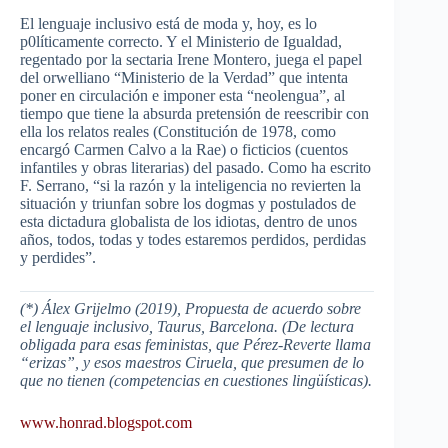
El lenguaje inclusivo está de moda y, hoy, es lo
p0líticamente correcto. Y el Ministerio de Igualdad,
regentado por la sectaria Irene Montero, juega el papel
del orwelliano “
Ministerio de la Verdad
” que intenta
poner en circulación e imponer esta “
neolengua
”, al
tiempo que tiene la absurda pretensión de reescribir con
ella los relatos reales (Constitución de 1978, como
encargó
Carmen Calvo
a la Rae) o ficticios (cuentos
infantiles y obras literarias) del pasado. Como ha escrito
F.
Serrano
, “
si la razón y la inteligencia no revierten la
situación y triunfan sobre los dogmas y postulados de
esta dictadura globalista de los idiotas, dentro de unos
años, todos, todas y todes estaremos perdidos, perdidas
y perdides
”.
(*)
Álex Grijelmo (2019),
Propuesta de acuerdo sobre
el lenguaje inclusivo
, Taurus, Barcelona. (De lectura
obligada para esas feministas, que Pérez-Reverte llama
“
erizas
”, y esos maestros Ciruela, que presumen de lo
que no tienen (competencias en cuestiones lingüísticas).
www.honrad.blogspot.com