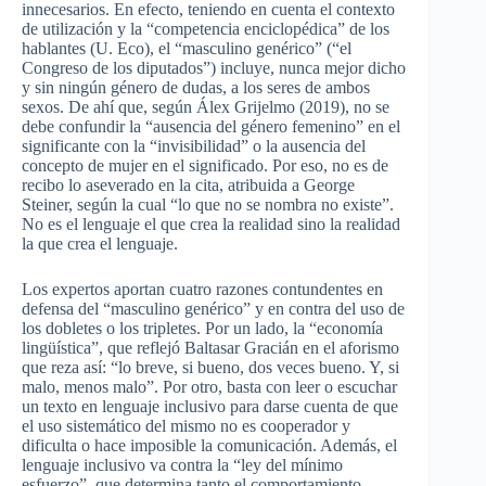
innecesarios. En efecto, teniendo en cuenta el contexto
de utilización y la “competencia enciclopédica” de los
hablantes (
U. Eco
), el “masculino genérico” (“
el
Congreso de los diputados
”) incluye, nunca mejor dicho
y sin ningún género de dudas, a los seres de ambos
sexos. De ahí que, según
Álex Grijelmo
(2019), no se
debe confundir la “ausencia del género femenino” en el
significante con la “invisibilidad” o la ausencia del
concepto de mujer en el significado. Por eso, no es de
recibo lo aseverado en la cita, atribuida a
George
Steiner
, según la cual “lo que no se nombra no existe”.
No es el lenguaje el que crea la realidad sino la realidad
la que crea el lenguaje.
Los expertos aportan cuatro razones contundentes en
defensa del “masculino genérico” y en contra del uso de
los dobletes o los tripletes. Por un lado, la “economía
lingüística”, que reflejó
Baltasar Gracián
en el aforismo
que reza así: “lo breve, si bueno, dos veces bueno. Y, si
malo, menos malo”. Por otro, basta con leer o escuchar
un
texto en lenguaje inclusivo
para darse cuenta de que
el uso sistemático del mismo no es cooperador y
dificulta o hace imposible la comunicación. Además, el
lenguaje inclusivo va contra la “ley del mínimo
esfuerzo”, que determina tanto el comportamiento