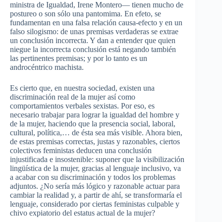
ministra de Igualdad, Irene Montero— tienen mucho de
postureo o son sólo una pantomima. En efeto, se
fundamentan en una falsa relación causa-efecto y en un
falso silogismo: de unas premisas verdaderas se extrae
un conclusión incorrecta. Y dan a entender que quien
niegue la incorrecta conclusión está negando también
las pertinentes premisas; y por lo tanto es un
androcéntrico machista.
Es cierto que, en nuestra sociedad, existen una
discriminación real de la mujer así como
comportamientos verbales sexistas. Por eso, es
necesario trabajar para lograr la igualdad del hombre y
de la mujer, haciendo que la presencia social, laboral,
cultural, política,… de ésta sea más visible. Ahora bien,
de estas premisas correctas, justas y razonables, ciertos
colectivos feministas deducen una conclusión
injustificada e insostenible: suponer que la visibilización
lingüística de la mujer, gracias al lenguaje inclusivo, va
a acabar con su discriminación y todos los problemas
adjuntos. ¿No sería más lógico y razonable actuar para
cambiar la realidad y, a partir de ahí, se transformaría el
lenguaje, considerado por ciertas feministas culpable y
chivo expiatorio del estatus actual de la mujer?