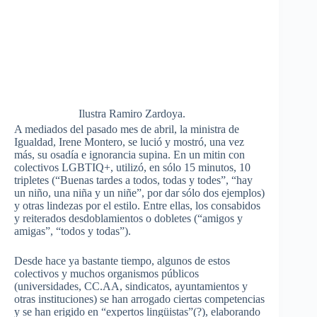
Ilustra Ramiro Zardoya.
A mediados del pasado mes de abril, la ministra de
Igualdad,
Irene Montero
, se lució y mostró, una vez
más, su osadía e ignorancia supina. En un mitin con
colectivos
LGBTIQ+
, utilizó, en sólo 15 minutos, 10
tripletes (“
Buenas tardes a todos, todas y todes
”, “
hay
un niño, una niña y un niñe
”, por dar sólo dos ejemplos)
y otras lindezas por el estilo. Entre ellas, los consabidos
y reiterados desdoblamientos o dobletes (“
amigos
y
amigas
”, “
todos y todas
”).
Desde hace ya bastante tiempo, algunos de estos
colectivos y muchos organismos públicos
(universidades, CC.AA, sindicatos, ayuntamientos y
otras instituciones) se han arrogado ciertas competencias
y se han erigido en “expertos lingüistas”(?), elaborando