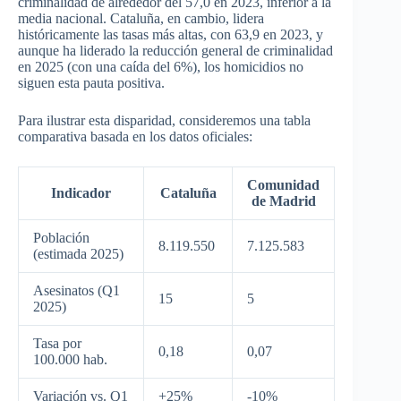
criminalidad de alrededor del 57,0 en 2023, inferior a la
media nacional. Cataluña, en cambio, lidera
históricamente las tasas más altas, con 63,9 en 2023, y
aunque ha liderado la reducción general de criminalidad
en 2025 (con una caída del 6%), los homicidios no
siguen esta pauta positiva.
Para ilustrar esta disparidad, consideremos una tabla
comparativa basada en los datos oficiales:
Comunidad
Indicador
Cataluña
de Madrid
Población
8.119.550
7.125.583
(estimada 2025)
Asesinatos (Q1
15
5
2025)
Tasa por
0,18
0,07
100.000 hab.
Variación vs. Q1
+25%
-10%