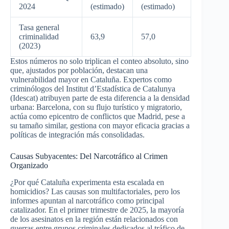
2024
(estimado)
(estimado)
Tasa general
criminalidad
63,9
57,0
(2023)
Estos números no solo triplican el conteo absoluto, sino
que, ajustados por población, destacan una
vulnerabilidad mayor en Cataluña. Expertos como
criminólogos del Institut d’Estadística de Catalunya
(Idescat) atribuyen parte de esta diferencia a la densidad
urbana: Barcelona, con su flujo turístico y migratorio,
actúa como epicentro de conflictos que Madrid, pese a
su tamaño similar, gestiona con mayor eficacia gracias a
políticas de integración más consolidadas.
Causas Subyacentes: Del Narcotráfico al Crimen
Organizado
¿Por qué Cataluña experimenta esta escalada en
homicidios? Las causas son multifactoriales, pero los
informes apuntan al narcotráfico como principal
catalizador. En el primer trimestre de 2025, la mayoría
de los asesinatos en la región están relacionados con
guerras entre grupos criminales dedicados al tráfico de