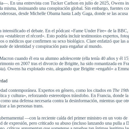
ncia—. En una entrevista con Tucker Carlson en julio de 2025, Owens in
ella misma, insinuando una conspiración global. Sin embargo, fuentes 
 poderosas, desde Michelle Obama hasta Lady Gaga, donde se las acusa
ha intensificado el debate. En el pódcast «Fame Under Fire» de la BBC,
a «establecer el récord». Esto podría incluir testimonios expertos, foto
cos o médicos que confirmen su sexo biológico. Clare enfatizó que las a
aude de identidad y conspiración para engañar al mundo.
Macron cuando él era su alumno adolescente (ella tenía 40 años y él 15)
imonio en 2007 tras el divorcio de Brigitte, ha sido romantizada en Fran
). Owens ha explotado esto, alegando que Brigitte «engañó» a Emmanu
erdad
ociedad contemporánea. Expertos en género, como los citados en
The 19t
tica y cultura», reforzando estereotipos tránsfobo. En Francia, donde la
n como una defensa necesaria contra la desinformación, mientras que o
zar a las personas trans.
bernamental —con la reciente caída del primer ministro en un voto de 
ad de expresión, pero criticado su abuso (incluso lanzando una pulla a
o, críticos argumentan que someterse a pruebas tan íntimas legitima las 