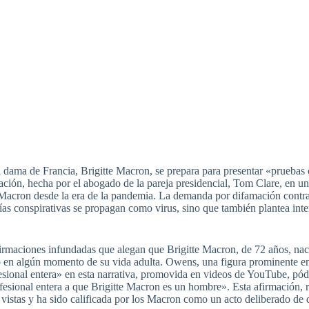
dama de Francia, Brigitte Macron, se prepara para presentar «pruebas ci
ación, hecha por el abogado de la pareja presidencial, Tom Clare, en u
 Macron desde la era de la pandemia. La demanda por difamación contra
rías conspirativas se propagan como virus, sino que también plantea inte
afirmaciones infundadas que alegan que Brigitte Macron, de 72 años, n
 en algún momento de su vida adulta. Owens, una figura prominente en
fesional entera» en esta narrativa, promovida en videos de YouTube, pó
sional entera a que Brigitte Macron es un hombre». Esta afirmación, r
vistas y ha sido calificada por los Macron como un acto deliberado de 