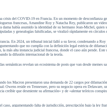
lena crisis del COVID-19 en Francia. En un momento de desconfianza ge
 blogueras francesas, Amandine Roy y Natacha Rey, publicaron un vide
era dama había asumido la identidad de su hermano Jean-Michel, quien 
nipuladas y genealogías falsificadas, se viralizó rápidamente en círculo
cia. En 2024, un tribunal inicial falló a su favor, condenando a Roy
rgumentando que no cumplía con la definición legal estricta de difamaci
la más alta instancia judicial francesa, donde el caso aún pende. Este 
ando la difusión internacional de la teoría.
as semánticas revelan un ecosistema de posts que van desde memes satír
 cuando los Macron presentaron una demanda de 22 cargos por difamació
asual: Owens reside en Tennessee, pero su negocio opera en Delaware, 
cia creíble que desmiente su afirmación» y de «alentar teóricos conspi
caso, argumentando falta de jurisdicción, prescripción bajo la ley fra