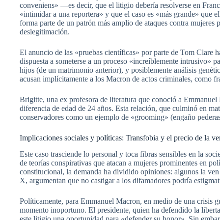
conveniens» —es decir, que el litigio debería resolverse en Fra
«intimidar a una reportera» y que el caso es «más grande» que 
forma parte de un patrón más amplio de ataques contra mujeres
deslegitimación.
El anuncio de las «pruebas científicas» por parte de Tom Clare 
dispuesta a someterse a un proceso «increíblemente intrusivo» par
hijos (de un matrimonio anterior), y posiblemente análisis genéti
acusan implícitamente a los Macron de actos criminales, como fr
Brigitte, una ex profesora de literatura que conoció a Emmanuel 
diferencia de edad de 24 años. Esta relación, que culminó en matr
conservadores como un ejemplo de «grooming» (engaño pederasta
Implicaciones sociales y políticas: Transfobia y el precio de la v
Este caso trasciende lo personal y toca fibras sensibles en la s
de teorías conspirativas que atacan a mujeres prominentes en polí
constitucional, la demanda ha dividido opiniones: algunos la ve
X, argumentan que no castigar a los difamadores podría estigmati
Políticamente, para Emmanuel Macron, en medio de una crisis gu
momento inoportuno. El presidente, quien ha defendido la libert
este litigio una oportunidad para «defender su honor». Sin embarg