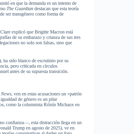
sistió en que la demanda es un intento de
como
The Guardian
destacan que esta teoría
 de ser transgénero como forma de
 Clare explicó que Brigitte Macron está
grafías de su embarazo y crianza de sus tres
legaciones no solo son falsas, sino que
, ha sido blanco de escrutinio por su
cia, pero criticada en círculos
el antes de su supuesta transición.
h News
, ven en estas acusaciones un «patrón
 igualdad de género es un pilar
tros, como la columnista Róisín Michaux en
no confianza—, esta distracción llega en un
 Donald Trump en agosto de 2025), ve en
teorías conspirativas al darles un foro