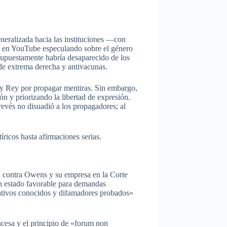
neralizada hacia las instituciones —con
o en YouTube especulando sobre el género
supuestamente habría desaparecido de los
s de extrema derecha y antivacunas.
 y Rey por propagar mentiras. Sin embargo,
ón y priorizando la libertad de expresión.
revés no disuadió a los propagadores; al
icos hasta afirmaciones serias.
n contra Owens y su empresa en la Corte
un estado favorable para demandas
rativos conocidos y difamadores probados»
ncesa y el principio de «forum non