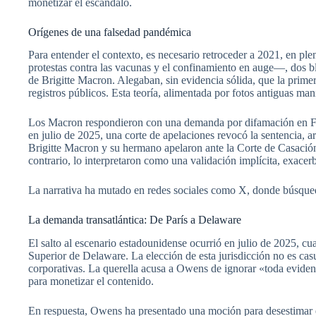
monetizar el escándalo.
Orígenes de una falsedad pandémica
Para entender el contexto, es necesario retroceder a 2021, en p
protestas contra las vacunas y el confinamiento en auge—, dos
de Brigitte Macron. Alegaban, sin evidencia sólida, que la prim
registros públicos. Esta teoría, alimentada por fotos antiguas ma
Los Macron respondieron con una demanda por difamación en Fran
en julio de 2025, una corte de apelaciones revocó la sentencia, a
Brigitte Macron y su hermano apelaron ante la Corte de Casación, 
contrario, lo interpretaron como una validación implícita, exacerb
La narrativa ha mutado en redes sociales como X, donde búsqued
La demanda transatlántica: De París a Delaware
El salto al escenario estadounidense ocurrió en julio de 2025,
Superior de Delaware. La elección de esta jurisdicción no es c
corporativas. La querella acusa a Owens de ignorar «toda eviden
para monetizar el contenido.
En respuesta, Owens ha presentado una moción para desestimar el 