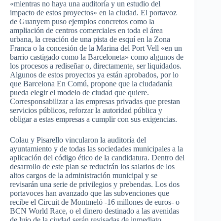
«mientras no haya una auditoría y un estudio del
impacto de estos proyectos» en la ciudad. El portavoz
de Guanyem puso ejemplos concretos como la
ampliación de centros comerciales en toda el área
urbana, la creación de una pista de esquí en la Zona
Franca o la concesión de la Marina del Port Vell «en un
barrio castigado como la Barceloneta» como algunos de
los procesos a rediseñar o, directamente, ser liquidados.
Algunos de estos proyectos ya están aprobados, por lo
que Barcelona En Comú, propone que la ciudadanía
pueda elegir el modelo de ciudad que quiere.
Corresponsabilizar a las empresas privadas que prestan
servicios públicos, reforzar la autoridad pública y
obligar a estas empresas a cumplir con sus exigencias.
Colau y Pisarello vincularon la auditoría del
ayuntamiento y de todas las sociedades municipales a la
aplicación del código ético de la candidatura. Dentro del
desarrollo de este plan se reducirán los salarios de los
altos cargos de la administración municipal y se
revisarán una serie de privilegios y prebendas. Los dos
portavoces han avanzado que las subvenciones que
recibe el Circuit de Montmeló -16 millones de euros- o
BCN World Race, o el dinero destinado a las avenidas
de lujo de la ciudad serán revisadas de inmediato.