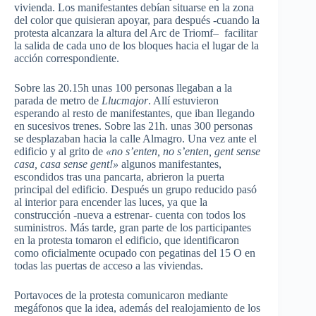
vivienda. Los manifestantes debían situarse en la zona
del color que
quisieran
apoyar, para después -cuando la
protesta alcanzara la altura del
Arc
de
Triomf
– facilitar
la salida de cada uno de los bloques hacia el lugar de la
acción correspondiente.
Sobre las
20.15h
unas 100 personas llegaban a la
parada de metro de
Llucmajor
. Allí estuvieron
esperando al resto de manifestantes, que iban llegando
en sucesivos trenes. Sobre las
21h
. unas 300 personas
se desplazaban hacia la calle
Almagro
. Una vez ante el
edificio y al grito de
«no
s’enten
, no
s’enten
, gent
sense
casa, casa
sense
gent!»
algunos manifestantes,
escondidos tras una pancarta, abrieron la puerta
principal del edificio. Después un grupo reducido pasó
al interior para encender las luces, ya que la
construcción -nueva a estrenar- cuenta con todos los
suministros. Más tarde, gran parte de los participantes
en la protesta tomaron el edificio, que identificaron
como oficialmente ocupado con
pegatinas
del 15 O en
todas las puertas de acceso a las viviendas.
Portavoces de la protesta comunicaron mediante
megáfonos que la idea, además del
realojamiento
de los