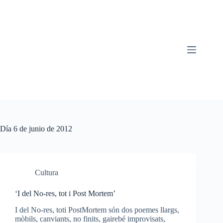
Saltar
al
contenido
Día
6 de junio de 2012
Cultura
‘I del No-res, tot i Post Mortem’
I del No-res, toti PostMortem són dos poemes llargs,
mòbils, canviants, no finits, gairebé improvisats,