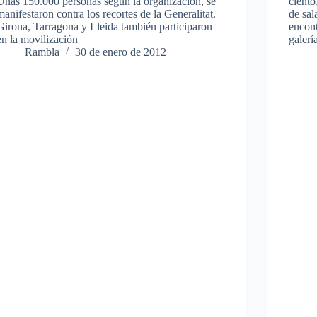
Unas 150.000 personas según la organización, se
cient
manifestaron contra los recortes de la Generalitat.
de sal
Girona, Tarragona y Lleida también participaron
encont
en la movilización
galerí
Rambla
30 de enero de 2012