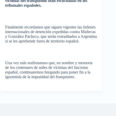
víctimas
del
franquismo
sean
escuchadas
en los
tribunales
españoles
.
Finalmente
recordamos
que
siguen
vigentes
las
órdenes
internacionales
de
detención
expedidas
contra
Muñecas
y
González
Pacheco,
que
serán
extraditados
a Argentina
si
se les
aprehende
fuera
de
territorio
español
.
Una
vez
más
reafirmamos
que
, en
nombre
y
memoria
de los
centenares
de miles de
víctimas
del
fascismo
español
,
continuaremos
bregando
para
poner
fin a la
ignominia
de la
impunidad
del
franquismo
.