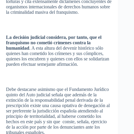
torturas
y
cita
extensamente
dictámenes
concluyentes
de
organismos
internacionales
de
derechos
humanos
sobre
la
criminalidad
masiva
del
franquismo
.
La
decisión
judicial
considera
,
por
tanto
,
que
el
franquismo
no
cometió
crímenes
contra la
humanidad
. A
esta
altura
del
devenir
histórico
sólo
quienes
han
cometido
los
crímenes
y
sus
cómplices
,
quienes
los
encubren
y
quienes
con
ellos
se
solidarizan
pueden
efectuar
semejante
afirmación
.
Debe
destacarse
asimismo
que
el
Fundamento
Jurídico
quinto
del Auto judicial
señala
que
además
de la
extinción
de la
responsabilidad
penal
derivada
de la
prescripción
existe
una
causa
optativa
de
denegación
al
ser
preferente
la
jurisdicción
española
atendiendo
al
principio
de
territorialidad
, al
haberse
cometido
los
hechos
en
este
país
y sin
que
conste
,
señala
,
ejercicio
de la
acción
por
parte
de los
denunciantes
ante los
tribunales
españoles
.