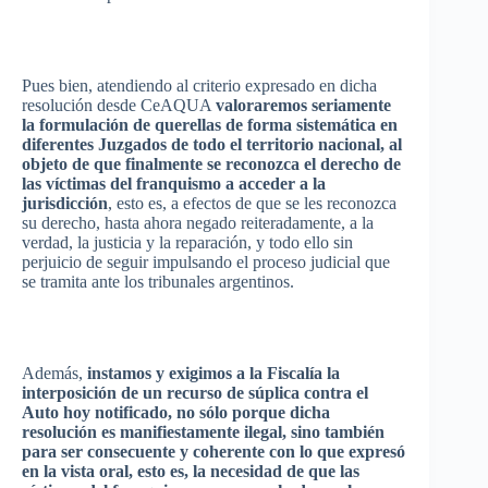
Pues
bien
,
atendiendo
al
criterio
expresado
en
dicha
resolución
desde
CeAQUA
valoraremos
seriamente
la
formulación
de
querellas
de forma
sistemática
en
diferentes
Juzgados
de
todo
el
territorio
nacional
, al
objeto
de
que
finalmente
se
reconozca
el
derecho
de
las
víctimas
del
franquismo
a
acceder
a la
jurisdicción
,
esto
es
, a
efectos
de
que
se les
reconozca
su
derecho
,
hasta
ahora
negado
reiteradamente
, a la
verdad
, la
justicia
y la
reparación
, y
todo
ello
sin
perjuicio
de
seguir
impulsando
el
proceso
judicial
que
se
tramita
ante los
tribunales
argentinos
.
Además
,
instamos
y
exigimos
a la
Fiscalía
la
interposición
de un
recurso
de
súplica
contra el
Auto
hoy
notificado
, no
sólo
porque
dicha
resolución
es
manifiestamente
ilegal
,
sino
también
para
ser
consecuente
y
coherente
con lo
que
expresó
en la vista oral,
esto
es
, la
necesidad
de
que
las