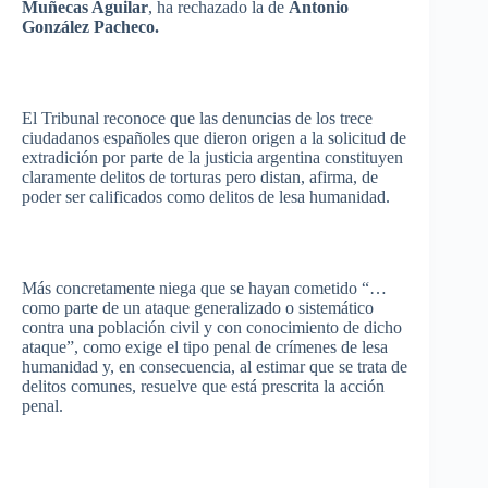
Muñecas
Aguilar
, ha
rechazado
la de
Antonio
González
Pacheco.
El Tribunal
reconoce
que
las
denuncias
de los
trece
ciudadanos
españoles
que
dieron
origen
a la
solicitud
de
extradición
por
parte
de la
justicia
argentina
constituyen
claramente
delitos
de
torturas
pero
distan
,
afirma
, de
poder
ser
calificados
como
delitos
de
lesa
humanidad
.
Más
concretamente
niega
que
se
hayan
cometido
“…
como
parte
de un
ataque
generalizado
o
sistemático
contra
una
población
civil y con
conocimiento
de
dicho
ataque”
,
como
exige
el
tipo
penal de
crímenes
de
lesa
humanidad
y, en
consecuencia
, al
estimar
que
se
trata
de
delitos
comunes
,
resuelve
que
está
prescrita
la
acción
penal.