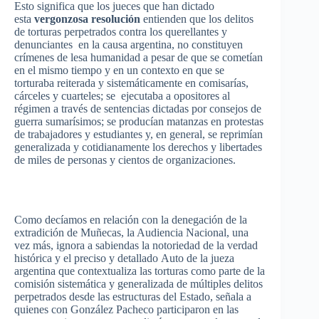
Esto
significa
que
los
jueces
que
han
dictado
esta
vergonzosa
resolución
entienden
que
los
delitos
de
torturas
perpetrados
contra los
querellantes
y
denunciantes
en la
causa
argentina
, no
constituyen
crímenes
de
lesa
humanidad
a
pesar
de
que
se
cometían
en el
mismo
tiempo
y en un
contexto
en
que
se
torturaba
reiterada
y
sistemáticamente
en
comisarías
,
cárceles
y
cuarteles
; se
ejecutaba
a
opositores
al
régimen
a
través
de
sentencias
dictadas
por
consejos
de
guerra
sumarísimos
; se
producían
matanzas
en
protestas
de
trabajadores
y
estudiantes
y, en general, se
reprimían
generalizada
y
cotidianamente
los
derechos
y
libertades
de miles de personas y
cientos
de
organizaciones
.
Como
decíamos
en
relación
con la
denegación
de la
extradición
de
Muñecas
, la
Audiencia
Nacional
,
una
vez
más
,
ignora
a
sabiendas
la
notoriedad
de la
verdad
histórica
y el
preciso
y
detallado
Auto de la
jueza
argentina
que
contextualiza
las
torturas
como
parte
de la
comisión
sistemática
y
generalizada
de
múltiples
delitos
perpetrados
desde
las
estructuras
del
Estado
,
señala
a
quienes
con
González
Pacheco
participaron
en
las