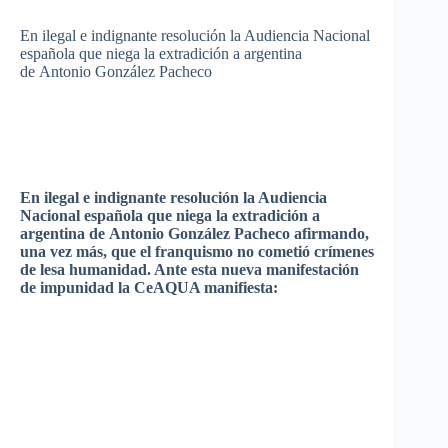
En
ilegal
e
indignante
resolución
la
Audiencia
Nacional
española
que
niega
la
extradición
a
argentina
de Antonio
González
Pacheco
En
ilegal
e
indignante
resolución
la
Audiencia
Nacional
española
que
niega
la
extradición
a
argentina
de Antonio
González
Pacheco
afirmando
,
una
vez
más
,
que
el
franquismo
no
cometió
crímenes
de
lesa
humanidad
. Ante
esta
nueva
manifestación
de
impunidad
la
CeAQUA
manifiesta
: