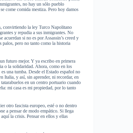
inmigrantes, no hay un sólo pueblo
cer se come comida mestiza. Pero hoy damos
n, convirtiendo la ley Turco Napolitano
igrantes y repudia a sus inmigrantes. No
e acuerdan si no es por Assassin’s creed y
 palos, pero no tanto como la historia
 un futuro mejor. Y ya escribo en primera
ia o la solidaridad. Ahora, como en los
ar es una tumba. Desde el Estado español no
Italia, y así, sin aprender, ni recordar, en
 tatarabuelos en un centro portuario cuando
a: mi casa es mi propiedad, por lo tanto
r otro fascista europeo, esté o no dentro
pone a pensar de modo empático. Si llega
uí la crisis. Pensar en ellos y ellas