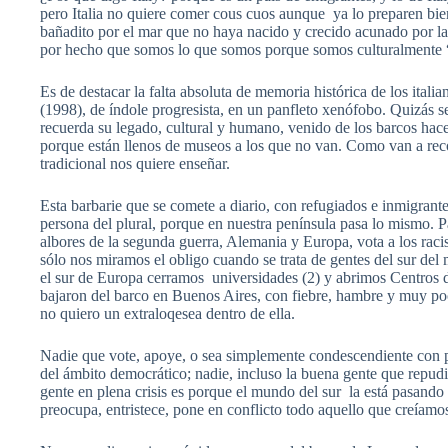
pero Italia no quiere comer cous cuos aunque ya lo preparen bie
bañadito por el mar que no haya nacido y crecido acunado por las
por hecho que somos lo que somos porque somos culturalmente “
Es de destacar la falta absoluta de memoria histórica de los ital
(1998), de índole progresista, en un panfleto xenófobo. Quizás se
recuerda su legado, cultural y humano, venido de los barcos hace
porque están llenos de museos a los que no van. Como van a reco
tradicional nos quiere enseñar.
Esta barbarie que se comete a diario, con refugiados e inmigrant
persona del plural, porque en nuestra península pasa lo mismo. Pa
albores de la segunda guerra, Alemania y Europa, vota a los rac
sólo nos miramos el obligo cuando se trata de gentes del sur del m
el sur de Europa cerramos universidades (2) y abrimos Centros d
bajaron del barco en Buenos Aires, con fiebre, hambre y muy po
no quiero un extraloqesea dentro de ella.
Nadie que vote, apoye, o sea simplemente condescendiente con pe
del ámbito democrático; nadie, incluso la buena gente que repudia
gente en plena crisis es porque el mundo del sur la está pasando
preocupa, entristece, pone en conflicto todo aquello que creíamos