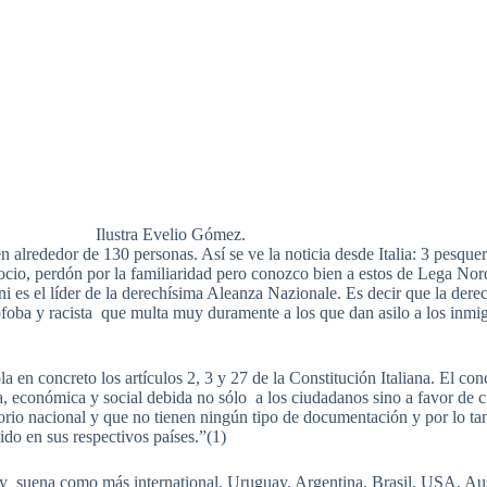
Ilustra Evelio Gómez.
alrededor de 130 personas. Así se ve la noticia desde Italia: 3 pesquer
rrocio, perdón por la familiaridad pero conozco bien a estos de Lega N
es el líder de la derechísima Aleanza Nazionale. Es decir que la derech
ófoba y racista que multa muy duramente a los que dan asilo a los inmig
 en concreto los artículos 2, 3 y 27 de la Constitución Italiana. El con
ca, económica y social debida no sólo a los ciudadanos sino a favor de 
itorio nacional y que no tienen ningún tipo de documentación y por lo t
do en sus respectivos países.”(1)
taly suena como más international. Uruguay, Argentina, Brasil, USA, Au