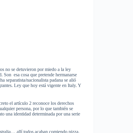
os no se detuvieron por miedo a la ley
ord. Son esa cosa que pretende hermanarse
a separatista/nacionalista padana se alió
rantes. Ley que hoy está vigente en Italy. Y
creto el artículo 2 reconoce los derechos
cualquier persona, por lo que también se
anto una identidad determinada por una serie
stralia… allí todos acaban comiendo pizza,