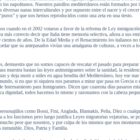
n los napolitanos. Nuestros paisillos mediterráneos están formados por 
 diversas nanas interculturales y por supuesto entre el nacer y el cre
puros” y que nos hemos reproducidos como una zeta en una tiesto.
ianos cuando en el 2002 votaron a favor de la reforma de Ley inmigració
a más correcto decir que Italia tiene memoria selectiva, añora a sus em
 cientos de años. De la Edad Media y el Renacimiento los italianos no s
rdar que su antepasados vivían una amalgama de culturas, a veces a los
es, demuestra que no somos capaces de rescatar el pasado para preparar
ra muestra bastan las leyes antinmigrantes sobre la sanidad, la residenc
istas y deja morir a miles en agua bendita del Mediterráneo, hoy ese m
undo, si no que ni siquiera nos paramos a mirar que pasa en Grecia o en 
e Internamiento para Inmigrantes. Dicen que cuarenta días pasaron mis
ca dignidad, todos hacemos lo mismo y razonamos con la cabeza pequeñ
rsonajillos como Bossi, Fini, Anglada, Blamakis, Peña, Díez o cualquie
 a los fascismos pero luego justifica Leyes migratorias vejatorias, se 
 mucho peor que nosotros, y por culpa de los mismos que nos montaron aq
 inmutable, Dios, Patria y Familia.