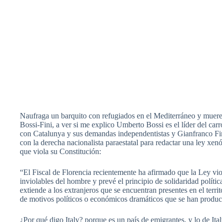
Naufraga un barquito con refugiados en el Mediterráneo y mueren 
Bossi-Fini, a ver si me explico Umberto Bossi es el líder del ca
con Catalunya y sus demandas independentistas y Gianfranco Fini 
con la derecha nacionalista paraestatal para redactar una ley xen
que viola su Constitución:
“El Fiscal de Florencia recientemente ha afirmado que la Ley viola
inviolables del hombre y prevé el principio de solidaridad políti
extiende a los extranjeros que se encuentran presentes en el terr
de motivos políticos o económicos dramáticos que se han produci
¿Por qué digo Italy? porque es un país de emigrantes, y lo de I