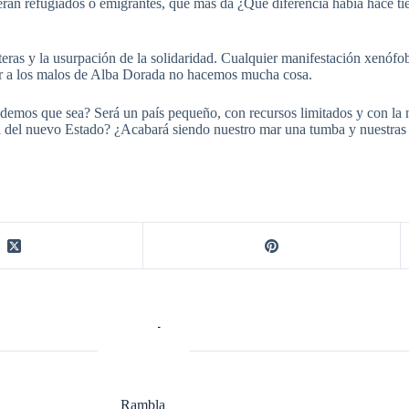
eran refugiados o emigrantes, qué más da ¿Qué diferencia había hace t
ronteras y la usurpación de la solidaridad. Cualquier manifestación xenófo
lar a los malos de Alba Dorada no hacemos mucha cosa.
demos que sea? Será un país pequeño, con recursos limitados y con la 
ra del nuevo Estado? ¿Acabará siendo nuestro mar una tumba y nuestras
Rambla