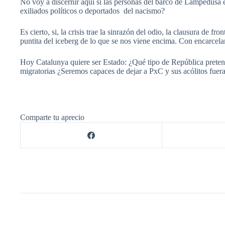
No voy a discernir aquí si las personas del barco de Lampedusa 
exiliados políticos o deportados del nacismo?
Es cierto, si, la crisis trae la sinrazón del odio, la clausura de f
puntita del iceberg de lo que se nos viene encima. Con encarce
Hoy Catalunya quiere ser Estado: ¿Qué tipo de República preten
migratorias ¿Seremos capaces de dejar a PxC y sus acólitos fue
Comparte tu aprecio