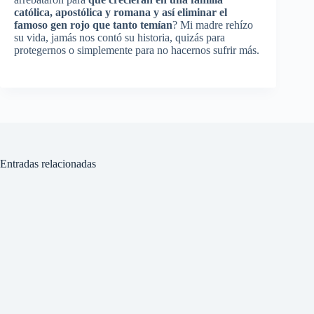
católica
,
apostólica
y
romana
y
así
eliminar
el
famoso
gen
rojo
que
tanto
temían
? Mi
madre
rehízo
su
vida
,
jamás
nos
contó
su
historia
,
quizás
para
protegernos
o
simplemente
para
no
hacernos
sufrir
más
.
Entradas relacionadas