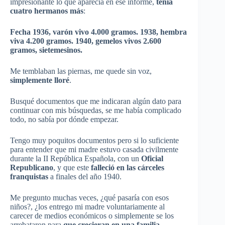
impresionante
lo
que
aparecía
en
ese
informe
,
tenía
cuatro
hermanos
más
:
Fecha
1936,
varón
vivo 4.000
gramos
. 1938,
hembra
viva 4.200
gramos
. 1940,
gemelos
vivos
2.600
gramos
,
sietemesinos
.
Me
temblaban
las
piernas
, me
quede
sin
voz
,
simplemente
lloré
.
Busqué
documentos
que
me
indicaran
algún
dato
para
continuar
con
mis
búsquedas
, se me
había
complicado
todo
, no
sabía
por
dónde
empezar
.
Tengo
muy
poquitos
documentos
pero
si
lo
suficiente
para
entender
que
mi
madre
estuvo
casada
civilmente
durante
la II
República
Española
, con un
Oficial
Republicano
, y
que
este
falleció
en
las
cárceles
franquistas
a finales del
año
1940.
Me
pregunto
muchas
veces
, ¿
qué
pasaría
con
esos
niños
?, ¿los
entrego
mi
madre
voluntariamente
al
carecer
de
medios
económicos
o
simplemente
se los
arrebataron
para
que
crecieran
en
una
familia