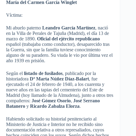
María
del Carmen
García
Winglet
Víctima
:
Mi
abuelo
paterno
Leandro
García
Martínez
,
nació
en la Villa de
Perales
de
Tajuña
(Madrid), el
día
13 de
marzo
de 1890.
Oficial
del
ejército
republicano
español
(
trabajaba
como
conductor),
desaparecido
tras
la Guerra, sin
que
la
familia
tuviese
conocimiento
alguno
de
su
paradero
. Su
viuda
le
vio
por
última
vez
el
año
1939 en
prisión
.
Según
el
listado
de
fusilados
,
publicado
por
la
historiadora
Dª Marta
Núñez
Díaz-Balart
,
fue
ejecutado
el 24 de
febrero
de 1940, a los
cuarenta
y
nueve
años
en
las
tapias
del
cementerio
del
Este
de
Madrid (
hoy
llamado
de la
Almudena
),
junto
a
otros
tres
compañeros
:
José
Gómez
Osorio
,
José
Serrano
Batanero
y
Ricardo
Zabalza
Elorza
.
Habiendo
solicitado
su
historial
penitenciario
al
Ministerio
de
Justicia
e Interior no he
recibido
sino
documentación
relativa
a
otros
represaliados
,
cuyos
hechos
coinciden
con los
suyos
.
Según
dichos
hechos
,