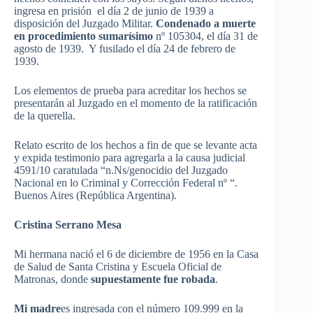
ingresa
en
prisión
el
día
2 de
junio
de 1939 a
disposición
del
Juzgado
Militar
.
Condenado
a
muerte
en
procedimiento
sumarísimo
nº 105304, el
día
31 de
agosto
de 1939. Y
fusilado
el
día
24 de
febrero
de
1939.
Los
elementos
de
prueba
para
acreditar
los
hechos
se
presentarán
al
Juzgado
en el
momento
de la
ratificación
de la
querella
.
Relato
escrito
de los
hechos
a fin de
que
se
levante
acta
y
expida
testimonio
para
agregarla
a la
causa
judicial
4591/10
caratulada
“n.Ns/
genocidio
del
Juzgado
Nacional
en lo Criminal y
Corrección
Federal nº “.
Buenos Aires (
República
Argentina).
Cristina Serrano Mesa
Mi
hermana
nació
el 6 de
diciembre
de 1956 en la Casa
de
Salud
de Santa Cristina y
Escuela
Oficial
de
Matronas
,
donde
supuestamente
fue
robada
.
Mi
madre
es
ingresada
con el
número
109.999 en la