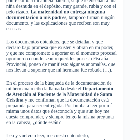
padre
como
a mi
abuela
paterna
,
sí
que
le
enseñan
a
una
niña
desnuda
en el
depósito
,
muy
grande
,
rubia
y con el
pelo
rizado
.
La
maternidad
no
entrega
ninguna
documentación
a
mis
padres
,
tampoco
firman
ningún
documento
, y
las
explicaciones
que
reciben
son
muy
escasas
.
Los
documentos
obtenidos
,
que
se
detallan
y
que
declaro
bajo
promesa
que
existen
y
obran
en mi
poder
,
y
que
me
comprometo
a
aportar
en el
momento
procesal
oportuno
o
cuando
sean
requeridos
por
esta
Fiscalía
Provincial,
ponen
de
manifiesto
algunas
anomalías
,
que
nos
llevan
a
suponer
que
mi
hermana
fue
robada
(…).
En el
proceso
de la
búsqueda
de la
documentación
de
mi
hermana
recibo
la
llamada
desde
el
Departamento
de
Atención
al
Paciente
de la
Maternidad
de Santa
Cristina
y me
confirman
que
la
documentación
está
preparada
para
ser
entregada
.
Por
fin
iba
a leer
por
mí
misma
unos
datos
que
desconocía
y
que
aún
hoy
me
cuesta
comprender
, y
siempre
tengo
la
misma
pregunta
en la
cabeza
, ¿
dónde
están
?
Leo y
vuelvo
a leer, me
cuesta
entenderlo
,