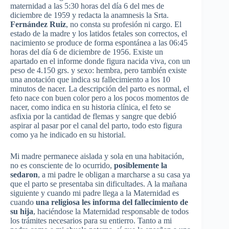
maternidad
a
las
5:30
horas
del
día
6 del
mes
de
diciembre
de 1959 y
redacta
la anamnesis la
Srta
.
Fernández
Ruiz
, no
consta
su
profesión
ni
cargo. El
estado
de la
madre
y los
latidos
fetales
son
correctos
, el
nacimiento
se produce de forma
espontánea
a
las
06:45
horas
del
día
6 de
diciembre
de 1956.
Existe
un
apartado
en el
informe
donde
figura
nacida
viva, con un
peso de 4.150
grs
. y
sexo
:
hembra
,
pero
también
existe
una
anotación
que
indica
su
fallecimiento
a los 10
minutos
de
nacer
. La
descripción
del
parto
es
normal, el
feto
nace
con
buen
color
pero
a los
pocos
momentos
de
nacer
,
como
indica
en
su
historia
clínica
, el
feto
se
asfixia
por
la
cantidad
de
flemas
y
sangre
que
debió
aspirar
al
pasar
por
el canal del
parto
,
todo
esto
figura
como
ya
he
indicado
en
su
historial
.
Mi
madre
permanece
aislada
y
sola
en
una
habitación
,
no
es
consciente
de lo
ocurrido
,
posiblemente
la
sedaron
, a mi padre le
obligan
a
marcharse
a
su
casa
ya
que
el
parto
se
presentaba
sin
dificultades
. A la
mañana
siguiente
y
cuando
mi padre
llega
a la
Maternidad
es
cuando
una
religiosa
les
informa
del
fallecimiento
de
su
hija
,
haciéndose
la
Maternidad
responsable
de
todos
los
trámites
necesarios
para
su
entierro
.
Tanto
a mi