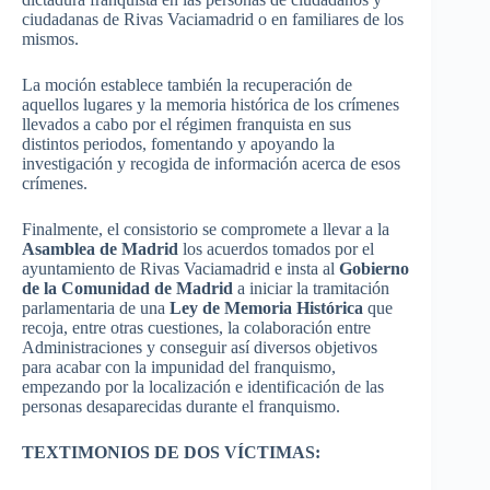
ciudadanas
de Rivas
Vaciamadrid
o en
familiares
de los
mismos
.
La
moción
establece
también
la
recuperación
de
aquellos
lugares
y la
memoria
histórica
de los
crímenes
llevados
a
cabo
por
el
régimen
franquista
en
sus
distintos
periodos
,
fomentando
y
apoyando
la
investigación
y
recogida
de
información
acerca
de
esos
crímenes
.
Finalmente
, el
consistorio
se
compromete
a
llevar
a la
Asamblea
de Madrid
los
acuerdos
tomados
por
el
ayuntamiento
de Rivas
Vaciamadrid
e
insta
al
Gobierno
de la
Comunidad
de Madrid
a
iniciar
la
tramitación
parlamentaria
de
una
Ley
de
Memoria
Histórica
que
recoja
,
entre
otras
cuestiones
, la
colaboración
entre
Administraciones
y
conseguir
así
diversos
objetivos
para
acabar
con la
impunidad
del
franquismo
,
empezando
por
la
localización
e
identificación
de
las
personas
desaparecidas
durante
el
franquismo
.
TEXTIMONIOS
DE DOS
VÍCTIMAS
: