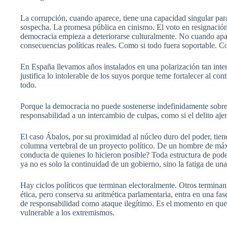
La corrupción, cuando aparece, tiene una capacidad singular para 
sospecha. La promesa pública en cinismo. El voto en resignación
democracia empieza a deteriorarse culturalmente. No cuando apa
consecuencias políticas reales. Como si todo fuera soportable. C
En España llevamos años instalados en una polarización tan inte
justifica lo intolerable de los suyos porque teme fortalecer al co
todo.
Porque la democracia no puede sostenerse indefinidamente sobre el
responsabilidad a un intercambio de culpas, como si el delito aj
El caso Ábalos, por su proximidad al núcleo duro del poder, tie
columna vertebral de un proyecto político. De un hombre de máxi
conducta de quienes lo hicieron posible? Toda estructura de pod
ya no es solo la continuidad de un gobierno, sino la fatiga de un
Hay ciclos políticos que terminan electoralmente. Otros termina
ética, pero conserva su aritmética parlamentaria, entra en una fa
de responsabilidad como ataque ilegítimo. Es el momento en que la
vulnerable a los extremismos.