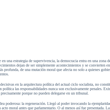
 en una estrategia de supervivencia, la democracia entra en una zona d
tecimientos dejan de ser simplemente acontecimientos y se convierten en
más profunda, de una mutación moral que afecta no solo a quienes gobie
entos.
cisivas en la arquitectura política del actual ciclo socialista, no const
política las responsabilidades nunca son exclusivamente penales. Existe
r, precisamente porque no pueden delegarse en un tribunal.
ea poderosa: la regeneración. Llegó al poder invocando la ejemplaridad 
acto moral antes que parlamentario. O al menos así fue presentada. La l