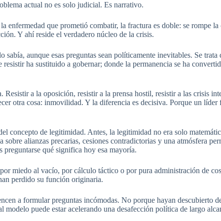
oblema actual no es solo judicial. Es narrativo.
a enfermedad que prometió combatir, la fractura es doble: se rompe la 
ción. Y ahí reside el verdadero núcleo de la crisis.
o sabía, aunque esas preguntas sean políticamente inevitables. Se trata 
 resistir ha sustituido a gobernar; donde la permanencia se ha converti
Resistir a la oposición, resistir a la prensa hostil, resistir a las crisis in
er otra cosa: inmovilidad. Y la diferencia es decisiva. Porque un líder f
el concepto de legitimidad. Antes, la legitimidad no era solo matemáti
ga sobre alianzas precarias, cesiones contradictorias y una atmósfera p
 preguntarse qué significa hoy esa mayoría.
or miedo al vacío, por cálculo táctico o por pura administración de cos
an perdido su función originaria.
encen a formular preguntas incómodas. No porque hayan descubierto de p
al modelo puede estar acelerando una desafección política de largo alca