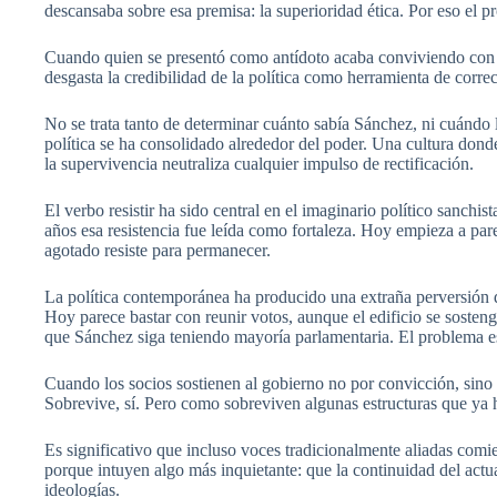
descansaba sobre esa premisa: la superioridad ética. Por eso el pr
Cuando quien se presentó como antídoto acaba conviviendo con l
desgasta la credibilidad de la política como herramienta de correc
No se trata tanto de determinar cuánto sabía Sánchez, ni cuándo l
política se ha consolidado alrededor del poder. Una cultura donde
la supervivencia neutraliza cualquier impulso de rectificación.
El verbo resistir ha sido central en el imaginario político sanchista. 
años esa resistencia fue leída como fortaleza. Hoy empieza a parec
agotado resiste para permanecer.
La política contemporánea ha producido una extraña perversión d
Hoy parece bastar con reunir votos, aunque el edificio se sosten
que Sánchez siga teniendo mayoría parlamentaria. El problema es
Cuando los socios sostienen al gobierno no por convicción, sino p
Sobrevive, sí. Pero como sobreviven algunas estructuras que ya h
Es significativo que incluso voces tradicionalmente aliadas comi
porque intuyen algo más inquietante: que la continuidad del actu
ideologías.