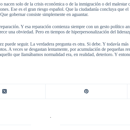
 nacen solo de la crisis económica o de la inmigración o del malestar 
ciones. Ese es el gran riesgo español. Que la ciudadanía concluya que 
. Que gobernar consiste simplemente en aguantar.
eparación. Y esa reparación comienza siempre con un gesto político ant
arece una obviedad. Pero en tiempos de hiperpersonalización del lideraz
z puede seguir. La verdadera pregunta es otra. Si debe. Y todavía más 
tos. A veces se desgastan lentamente, por acumulación de pequeñas renu
uello que llamábamos normalidad era, en realidad, deterioro. Y entonce