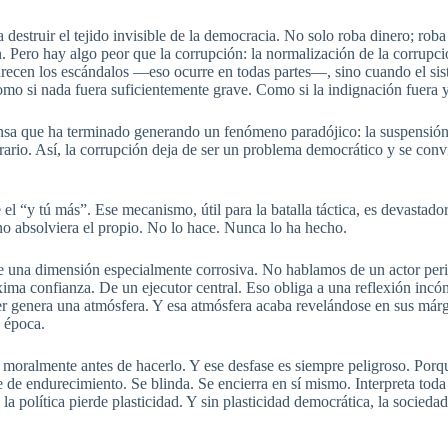
destruir el tejido invisible de la democracia. No solo roba dinero; roba
. Pero hay algo peor que la corrupción: la normalización de la corrupc
recen los escándalos —eso ocurre en todas partes—, sino cuando el sis
omo si nada fuera suficientemente grave. Como si la indignación fuera ya
nsa que ha terminado generando un fenómeno paradójico: la suspensión 
ntrario. Así, la corrupción deja de ser un problema democrático y se con
 “y tú más”. Ese mecanismo, útil para la batalla táctica, es devastador 
eno absolviera el propio. No lo hace. Nunca lo ha hecho.
ne una dimensión especialmente corrosiva. No hablamos de un actor per
ma confianza. De un ejecutor central. Eso obliga a una reflexión incó
er genera una atmósfera. Y esa atmósfera acaba revelándose en sus márg
a época.
n moralmente antes de hacerlo. Y ese desfase es siempre peligroso. Por
se de endurecimiento. Se blinda. Se encierra en sí mismo. Interpreta tod
 política pierde plasticidad. Y sin plasticidad democrática, la socieda