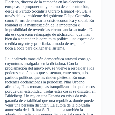
Floriano, director de la campaña en las elecciones
europeas, o proponer un gobierno de concentración,
desde el Partido Socialista Obrero Español –PSOE, a
través del expresidente del gobierno Felipe González,
como forma de atenuar la crisis económica y social. En
realidad es la manifestación de la impotencia e
imposibilidad de revertir las circunstancias actuales. De
ahí esa operación relámpago de abdicación, que más
bien da a entender la corta mira política: una especie de
medida urgente y prioritaria, a modo de respiración
boca a boca para oxigenar el sistema.
La idealizada transición democrática arrastró consigo
coyunturas arraigadas en la dictadura. Con la
proclamación del nuevo rey, se vuelve a respaldar a los
poderes económicos que sustentan, entre otros, a los
partidos políticos que les rinden pleitesía. En unas
recientes declaraciones la periodista Pilar Urbano
afirmaba, “Las monarquías tranquilizan a los poderosos
porque dan estabilidad. Todas estas cosas se discuten en
Bildelberg. Un rey en una España en crisis da más
garantía de estabilidad que una república, donde puede
venir una persona distinta”. La autora de la biografía
autorizada de la Reina Sofía, anuncia también la
adaptación regia a los nuevos tiempos, tal como lo hizo