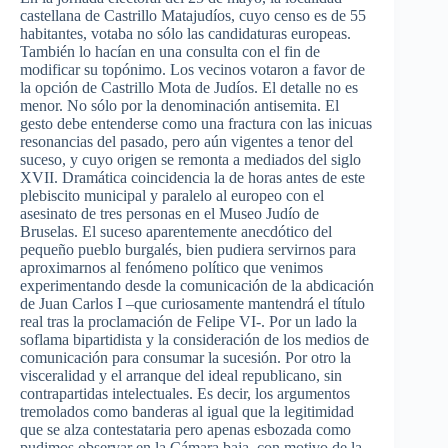
castellana de Castrillo Matajudíos, cuyo censo es de 55
habitantes, votaba no sólo las candidaturas europeas.
También lo hacían en una consulta con el fin de
modificar su topónimo. Los vecinos votaron a favor de
la opción de Castrillo Mota de Judíos. El detalle no es
menor. No sólo por la denominación antisemita. El
gesto debe entenderse como una fractura con las inicuas
resonancias del pasado, pero aún vigentes a tenor del
suceso, y cuyo origen se remonta a mediados del siglo
XVII. Dramática coincidencia la de horas antes de este
plebiscito municipal y paralelo al europeo con el
asesinato de tres personas en el Museo Judío de
Bruselas. El suceso aparentemente anecdótico del
pequeño pueblo burgalés, bien pudiera servirnos para
aproximarnos al fenómeno político que venimos
experimentando desde la comunicación de la abdicación
de Juan Carlos I –que curiosamente mantendrá el título
real tras la proclamación de Felipe VI-. Por un lado la
soflama bipartidista y la consideración de los medios de
comunicación para consumar la sucesión. Por otro la
visceralidad y el arranque del ideal republicano, sin
contrapartidas intelectuales. Es decir, los argumentos
tremolados como banderas al igual que la legitimidad
que se alza contestataria pero apenas esbozada como
pudimos observar en la Cámara baja, con motivo de la