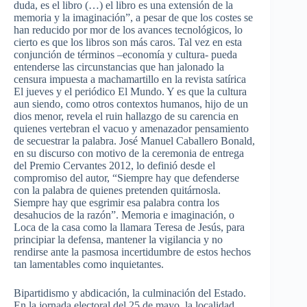
duda, es el libro (…) el libro es una extensión de la
memoria y la imaginación”, a pesar de que los costes se
han reducido por mor de los avances tecnológicos, lo
cierto es que los libros son más caros. Tal vez en esta
conjunción de términos –economía y cultura- pueda
entenderse las circunstancias que han jalonado la
censura impuesta a machamartillo en la revista satírica
El jueves y el periódico El Mundo. Y es que la cultura
aun siendo, como otros contextos humanos, hijo de un
dios menor, revela el ruin hallazgo de su carencia en
quienes vertebran el vacuo y amenazador pensamiento
de secuestrar la palabra. José Manuel Caballero Bonald,
en su discurso con motivo de la ceremonia de entrega
del Premio Cervantes 2012, lo definió desde el
compromiso del autor, “Siempre hay que defenderse
con la palabra de quienes pretenden quitárnosla.
Siempre hay que esgrimir esa palabra contra los
desahucios de la razón”. Memoria e imaginación, o
Loca de la casa como la llamara Teresa de Jesús, para
principiar la defensa, mantener la vigilancia y no
rendirse ante la pasmosa incertidumbre de estos hechos
tan lamentables como inquietantes.
Bipartidismo y abdicación, la culminación del Estado.
En la jornada electoral del 25 de mayo, la localidad