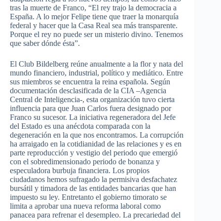
tras la muerte de Franco, “El rey trajo la democracia a
España. A lo mejor Felipe tiene que traer la monarquía
federal y hacer que la Casa Real sea más transparente.
Porque el rey no puede ser un misterio divino. Tenemos
que saber dónde ésta”.
El Club Bildelberg reúne anualmente a la flor y nata del
mundo financiero, industrial, político y mediático. Entre
sus miembros se encuentra la reina española. Según
documentación desclasificada de la CIA –Agencia
Central de Inteligencia-, esta organización tuvo cierta
influencia para que Juan Carlos fuera designado por
Franco su sucesor. La iniciativa regeneradora del Jefe
del Estado es una anécdota comparada con la
degeneración en la que nos encontramos. La corrupción
ha arraigado en la cotidianidad de las relaciones y es en
parte reproducción y vestigio del periodo que emergió
con el sobredimensionado periodo de bonanza y
especuladora burbuja financiera. Los propios
ciudadanos hemos sufragado la permisiva desfachatez
bursátil y timadora de las entidades bancarias que han
impuesto su ley. Entretanto el gobierno timorato se
limita a aprobar una nueva reforma laboral como
panacea para refrenar el desempleo. La precariedad del