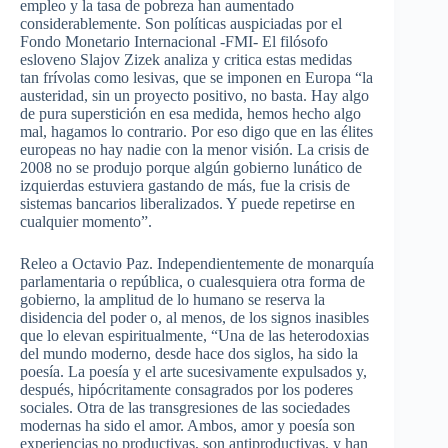
empleo y la tasa de pobreza han aumentado
considerablemente. Son políticas auspiciadas por el
Fondo Monetario Internacional -FMI- El filósofo
esloveno Slajov Zizek analiza y critica estas medidas
tan frívolas como lesivas, que se imponen en Europa “la
austeridad, sin un proyecto positivo, no basta. Hay algo
de pura superstición en esa medida, hemos hecho algo
mal, hagamos lo contrario. Por eso digo que en las élites
europeas no hay nadie con la menor visión. La crisis de
2008 no se produjo porque algún gobierno lunático de
izquierdas estuviera gastando de más, fue la crisis de
sistemas bancarios liberalizados. Y puede repetirse en
cualquier momento”.
Releo a Octavio Paz. Independientemente de monarquía
parlamentaria o república, o cualesquiera otra forma de
gobierno, la amplitud de lo humano se reserva la
disidencia del poder o, al menos, de los signos inasibles
que lo elevan espiritualmente, “Una de las heterodoxias
del mundo moderno, desde hace dos siglos, ha sido la
poesía. La poesía y el arte sucesivamente expulsados y,
después, hipócritamente consagrados por los poderes
sociales. Otra de las transgresiones de las sociedades
modernas ha sido el amor. Ambos, amor y poesía son
experiencias no productivas, son antiproductivas, y han