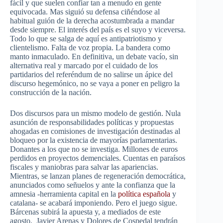
fácil y que suelen confiar tan a menudo en gente
equivocada. Mas siguió su defensa ciñéndose al
habitual guión de la derecha acostumbrada a mandar
desde siempre. El interés del país es el suyo y viceversa.
Todo lo que se salga de aquí es antipatriotismo y
clientelismo. Falta de voz propia. La bandera como
manto inmaculado. En definitiva, un debate vacío, sin
alternativa real y marcado por el cuidado de los
partidarios del referéndum de no salirse un ápice del
discurso hegemónico, no se vaya a poner en peligro la
construcción de la nación.
Dos discursos para un mismo modelo de gestión. Nula
asunción de responsabilidades políticas y propuestas
ahogadas en comisiones de investigación destinadas al
bloqueo por la existencia de mayorías parlamentarias.
Donantes a los que no se investiga. Millones de euros
perdidos en proyectos demenciales. Cuentas en paraísos
fiscales y maniobras para salvar las apariencias.
Mientras, se lanzan planes de regeneración democrática,
anunciados como señuelos y ante la confianza que la
amnesia -herramienta capital en la
política española
y
catalana- se acabará imponiendo. Pero el juego sigue.
Bárcenas subirá la apuesta y, a mediados de este
agosto, Javier Arenas y Dolores de Cospedal tendrán