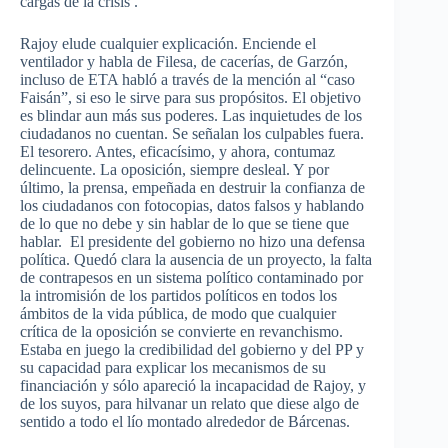
cargas de la crisis .
Rajoy elude cualquier explicación. Enciende el
ventilador y habla de Filesa, de cacerías, de Garzón,
incluso de ETA habló a través de la mención al “caso
Faisán”, si eso le sirve para sus propósitos. El objetivo
es blindar aun más sus poderes. Las inquietudes de los
ciudadanos no cuentan. Se señalan los culpables fuera.
El tesorero. Antes, eficacísimo, y ahora, contumaz
delincuente. La oposición, siempre desleal. Y por
último, la prensa, empeñada en destruir la confianza de
los ciudadanos con fotocopias, datos falsos y hablando
de lo que no debe y sin hablar de lo que se tiene que
hablar. El presidente del gobierno no hizo una defensa
política. Quedó clara la ausencia de un proyecto, la falta
de contrapesos en un sistema político contaminado por
la intromisión de los partidos políticos en todos los
ámbitos de la vida pública, de modo que cualquier
crítica de la oposición se convierte en revanchismo.
Estaba en juego la credibilidad del gobierno y del PP y
su capacidad para explicar los mecanismos de su
financiación y sólo apareció la incapacidad de Rajoy, y
de los suyos, para hilvanar un relato que diese algo de
sentido a todo el lío montado alrededor de Bárcenas.