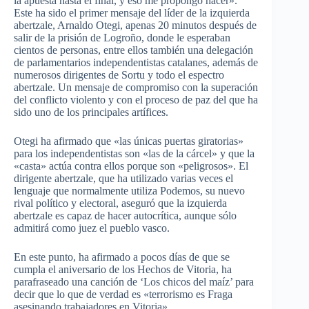
la apuesta hasta el final, y eso me propongo hacer».
Este ha sido el primer mensaje del líder de la izquierda
abertzale, Arnaldo Otegi, apenas 20 minutos después de
salir de la prisión de Logroño, donde le esperaban
cientos de personas, entre ellos también una delegación
de parlamentarios independentistas catalanes, además de
numerosos dirigentes de Sortu y todo el espectro
abertzale. Un mensaje de compromiso con la superación
del conflicto violento y con el proceso de paz del que ha
sido uno de los principales artífices.
Otegi ha afirmado que «las únicas puertas giratorias»
para los independentistas son «las de la cárcel» y que la
«casta» actúa contra ellos porque son «peligrosos». El
dirigente abertzale, que ha utilizado varias veces el
lenguaje que normalmente utiliza Podemos, su nuevo
rival político y electoral, aseguró que la izquierda
abertzale es capaz de hacer autocrítica, aunque sólo
admitirá como juez el pueblo vasco.
En este punto, ha afirmado a pocos días de que se
cumpla el aniversario de los Hechos de Vitoria, ha
parafraseado una canción de ‘Los chicos del maíz’ para
decir que lo que de verdad es «terrorismo es Fraga
asesinando trabajadores en Vitoria».