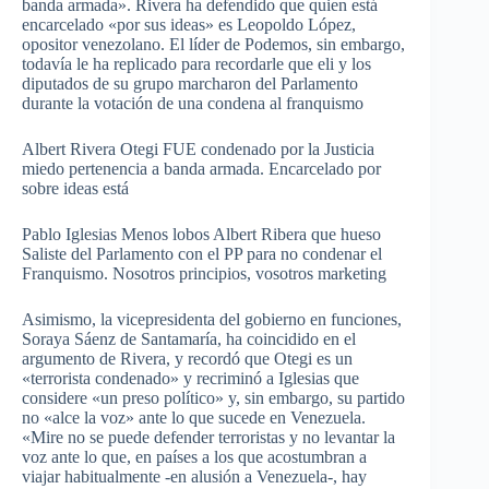
banda armada». Rivera ha defendido que quien está
encarcelado «por sus ideas» es Leopoldo López,
opositor venezolano. El líder de Podemos, sin embargo,
todavía le ha replicado para recordarle que eli y los
diputados de su grupo marcharon del Parlamento
durante la votación de una condena al franquismo
Albert Rivera Otegi FUE condenado por la Justicia
miedo pertenencia a banda armada. Encarcelado por
sobre ideas está
Pablo Iglesias Menos lobos Albert Ribera que hueso
Saliste del Parlamento con el PP para no condenar el
Franquismo. Nosotros principios, vosotros marketing
Asimismo, la vicepresidenta del gobierno en funciones,
Soraya Sáenz de Santamaría, ha coincidido en el
argumento de Rivera, y recordó que Otegi es un
«terrorista condenado» y recriminó a Iglesias que
considere «un preso político» y, sin embargo, su partido
no «alce la voz» ante lo que sucede en Venezuela.
«Mire no se puede defender terroristas y no levantar la
voz ante lo que, en países a los que acostumbran a
viajar habitualmente -en alusión a Venezuela-, hay