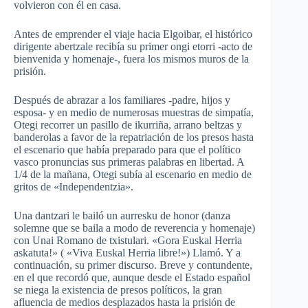
volvieron con él en casa.
Antes de emprender el viaje hacia Elgoibar, el histórico
dirigente abertzale recibía su primer ongi etorri -acto de
bienvenida y homenaje-, fuera los mismos muros de la
prisión.
Después de abrazar a los familiares -padre, hijos y
esposa- y en medio de numerosas muestras de simpatía,
Otegi recorrer un pasillo de ikurriña, arrano beltzas y
banderolas a favor de la repatriación de los presos hasta
el escenario que había preparado para que el político
vasco pronuncias sus primeras palabras en libertad. A
1/4 de la mañana, Otegi subía al escenario en medio de
gritos de «Independentzia».
Una dantzari le bailó un aurresku de honor (danza
solemne que se baila a modo de reverencia y homenaje)
con Unai Romano de txistulari. «Gora Euskal Herria
askatuta!» ( «Viva Euskal Herria libre!») Llamó. Y a
continuación, su primer discurso. Breve y contundente,
en el que recordó que, aunque desde el Estado español
se niega la existencia de presos políticos, la gran
afluencia de medios desplazados hasta la prisión de