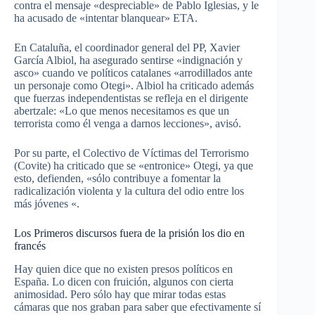
contra el mensaje «despreciable» de Pablo Iglesias, y le
ha acusado de «intentar blanquear» ETA.
En Cataluña, el coordinador general del PP, Xavier
García Albiol, ha asegurado sentirse «indignación y
asco» cuando ve políticos catalanes «arrodillados ante
un personaje como Otegi». Albiol ha criticado además
que fuerzas independentistas se refleja en el dirigente
abertzale: «Lo que menos necesitamos es que un
terrorista como él venga a darnos lecciones», avisó.
Por su parte, el Colectivo de Víctimas del Terrorismo
(Covite) ha criticado que se «entronice» Otegi, ya que
esto, defienden, «sólo contribuye a fomentar la
radicalización violenta y la cultura del odio entre los
más jóvenes «.
Los Primeros discursos fuera de la prisión los dio en
francés
Hay quien dice que no existen presos políticos en
España. Lo dicen con fruición, algunos con cierta
animosidad. Pero sólo hay que mirar todas estas
cámaras que nos graban para saber que efectivamente sí