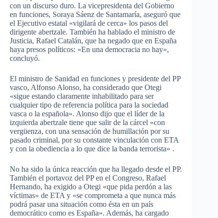
con un discurso duro. La vicepresidenta del Gobierno
en funciones, Soraya Sáenz de Santamaría, aseguró que
el Ejecutivo estatal «vigilará de cerca» los pasos del
dirigente abertzale. También ha hablado el ministro de
Justicia, Rafael Catalán, que ha negado que en España
haya presos políticos: «En una democracia no hay»,
concluyó.
El ministro de Sanidad en funciones y presidente del PP
vasco, Alfonso Alonso, ha considerado que Otegi
«sigue estando claramente inhabilitado para ser
cualquier tipo de referencia política para la sociedad
vasca o la española». Alonso dijo que el líder de la
izquierda abertzale tiene que salir de la cárcel «con
vergüenza, con una sensación de humillación por su
pasado criminal, por su constante vinculación con ETA
y con la obediencia a lo que dice la banda terrorista» .
No ha sido la única reacción que ha llegado desde el PP.
También el portavoz del PP en el Congreso, Rafael
Hernando, ha exigido a Otegi «que pida perdón a las
víctimas» de ETA y «se comprometa a que nunca más
podrá pasar una situación como ésta en un país
democrático como es España». Además, ha cargado