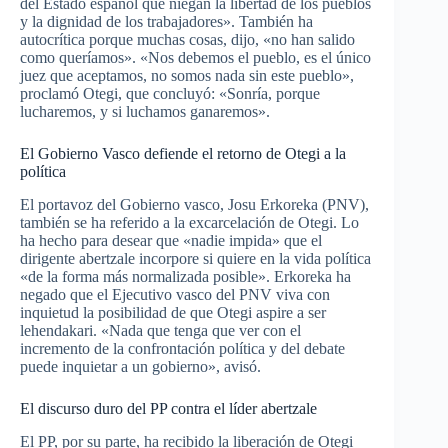
del Estado español que niegan la libertad de los pueblos
y la dignidad de los trabajadores». También ha
autocrítica porque muchas cosas, dijo, «no han salido
como queríamos». «Nos debemos el pueblo, es el único
juez que aceptamos, no somos nada sin este pueblo»,
proclamó Otegi, que concluyó: «Sonría, porque
lucharemos, y si luchamos ganaremos».
El Gobierno Vasco defiende el retorno de Otegi a la
política
El portavoz del Gobierno vasco, Josu Erkoreka (PNV),
también se ha referido a la excarcelación de Otegi. Lo
ha hecho para desear que «nadie impida» que el
dirigente abertzale incorpore si quiere en la vida política
«de la forma más normalizada posible». Erkoreka ha
negado que el Ejecutivo vasco del PNV viva con
inquietud la posibilidad de que Otegi aspire a ser
lehendakari. «Nada que tenga que ver con el
incremento de la confrontación política y del debate
puede inquietar a un gobierno», avisó.
El discurso duro del PP contra el líder abertzale
El PP, por su parte, ha recibido la liberación de Otegi