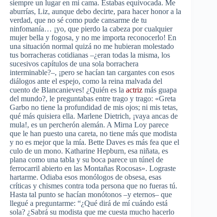
siempre un lugar en mi cama. Estabas equivocada. Me
aburrías, Liz, aunque debo decirte, para hacer honor a la
verdad, que no sé como pude cansarme de tu
ninfomanía… ¡yo, que pierdo la cabeza por cualquier
mujer bella y fogosa, y no me importa reconocerlo! En
una situación normal quizá no me hubieran molestado
tus borracheras cotidianas –¿eran todas la misma, los
sucesivos capítulos de una sola borrachera
interminable?–, ¡pero se hacían tan cargantes con esos
diálogos ante el espejo, como la reina malvada del
cuento de Blancanieves! ¿Quién es la
actriz
más guapa
del mundo?, le preguntabas entre trago y trago: «Greta
Garbo no tiene la profundidad de mis ojos; ni mis tetas,
qué más quisiera ella. Marlene Dietrich, ¡vaya ancas de
mula!, es un percherón alemán. A Mirna Loy parece
que le han puesto una careta, no tiene más que modista
y no es mejor que la mía. Bette Daves es más fea que el
culo de un mono. Katharine Hepburn, esa niñata, es
plana como una tabla y su boca parece un túnel de
ferrocarril abierto en las Montañas Rocosas». Lograste
hartarme. Odiaba esos monólogos de obsesa, esas
críticas y chismes contra toda persona que no fueras tú.
Hasta tal punto se hacían monótonos –y eternos– que
llegué a preguntarme: “¿Qué dirá de mí cuándo está
sola? ¿Sabrá su modista que me cuesta mucho hacerlo