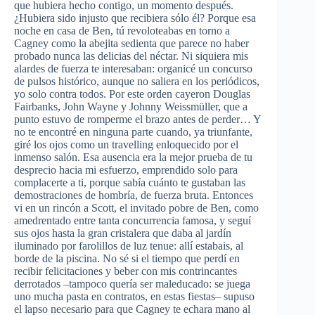
que hubiera hecho contigo, un momento después.
¿Hubiera sido injusto que recibiera sólo él? Porque esa
noche en casa de Ben, tú revoloteabas en torno a
Cagney como la abejita sedienta que parece no haber
probado nunca las delicias del néctar. Ni siquiera mis
alardes de fuerza te interesaban: organicé un concurso
de pulsos histórico, aunque no saliera en los periódicos,
yo solo contra todos. Por este orden cayeron Douglas
Fairbanks, John Wayne y Johnny Weissmüller, que a
punto estuvo de romperme el brazo antes de perder… Y
no te encontré en ninguna parte cuando, ya triunfante,
giré los ojos como un travelling enloquecido por el
inmenso salón. Esa ausencia era la mejor prueba de tu
desprecio hacia mi esfuerzo, emprendido solo para
complacerte a ti, porque sabía cuánto te gustaban las
demostraciones de hombría, de fuerza bruta. Entonces
vi en un rincón a Scott, el invitado pobre de Ben, como
amedrentado entre tanta concurrencia famosa, y seguí
sus ojos hasta la gran cristalera que daba al jardín
iluminado por farolillos de luz tenue: allí estabais, al
borde de la piscina. No sé si el tiempo que perdí en
recibir felicitaciones y beber con mis contrincantes
derrotados –tampoco quería ser maleducado: se juega
uno mucha pasta en contratos, en estas fiestas– supuso
el lapso necesario para que Cagney te echara mano al