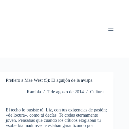
Saltar
al
contenido
Prefiero a Mae West (5): El aguijón de la avispa
Rambla
7 de agosto de 2014
Cultura
El techo lo pusiste tú, Liz, con tus exigencias de pasión;
«de locura», como tú decías. Te creías eternamente
joven. Pensabas que cuando los críticos elogiaban tu
«soberbia madurez» te estaban garantizando por