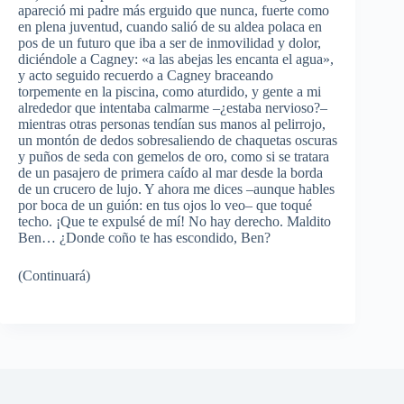
apareció mi padre más erguido que nunca, fuerte como
en plena juventud, cuando salió de su aldea polaca en
pos de un futuro que iba a ser de inmovilidad y dolor,
diciéndole a Cagney: «a las abejas les encanta el agua»,
y acto seguido recuerdo a Cagney braceando
torpemente en la piscina, como aturdido, y gente a mi
alrededor que intentaba calmarme –¿estaba nervioso?–
mientras otras personas tendían sus manos al pelirrojo,
un montón de dedos sobresaliendo de chaquetas oscuras
y puños de seda con gemelos de oro, como si se tratara
de un pasajero de primera caído al mar desde la borda
de un crucero de lujo. Y ahora me dices –aunque hables
por boca de un guión: en tus ojos lo veo– que toqué
techo. ¡Que te expulsé de mí! No hay derecho. Maldito
Ben… ¿Donde coño te has escondido, Ben?
(Continuará)