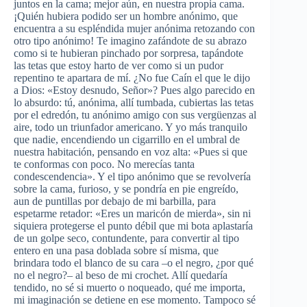
juntos en la cama; mejor aún, en nuestra propia cama.
¡Quién hubiera podido ser un hombre anónimo, que
encuentra a su espléndida mujer anónima retozando con
otro tipo anónimo! Te imagino zafándote de su abrazo
como si te hubieran pinchado por sorpresa, tapándote
las tetas que estoy harto de ver como si un pudor
repentino te apartara de mí. ¿No fue Caín el que le dijo
a Dios: «Estoy desnudo, Señor»? Pues algo parecido en
lo absurdo: tú, anónima, allí tumbada, cubiertas las tetas
por el edredón, tu anónimo amigo con sus vergüenzas al
aire, todo un triunfador americano. Y yo más tranquilo
que nadie, encendiendo un cigarrillo en el umbral de
nuestra habitación, pensando en voz alta: «Pues si que
te conformas con poco. No merecías tanta
condescendencia». Y el tipo anónimo que se revolvería
sobre la cama, furioso, y se pondría en pie engreído,
aun de puntillas por debajo de mi barbilla, para
espetarme retador: «Eres un maricón de mierda», sin ni
siquiera protegerse el punto débil que mi bota aplastaría
de un golpe seco, contundente, para convertir al tipo
entero en una pasa doblada sobre sí misma, que
brindara todo el blanco de su cara –o el negro, ¿por qué
no el negro?– al beso de mi crochet. Allí quedaría
tendido, no sé si muerto o noqueado, qué me importa,
mi imaginación se detiene en ese momento. Tampoco sé