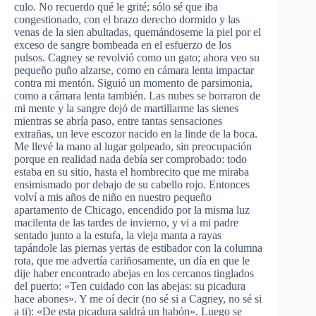
culo. No recuerdo qué le grité; sólo sé que iba
congestionado, con el brazo derecho dormido y las
venas de la sien abultadas, quemándoseme la piel por el
exceso de sangre bombeada en el esfuerzo de los
pulsos. Cagney se revolvió como un gato; ahora veo su
pequeño puño alzarse, como en cámara lenta impactar
contra mi mentón. Siguió un momento de parsimonia,
como a cámara lenta también. Las nubes se borraron de
mi mente y la sangre dejó de martillarme las sienes
mientras se abría paso, entre tantas sensaciones
extrañas, un leve escozor nacido en la linde de la boca.
Me llevé la mano al lugar golpeado, sin preocupación
porque en realidad nada debía ser comprobado: todo
estaba en su sitio, hasta el hombrecito que me miraba
ensimismado por debajo de su cabello rojo. Entonces
volví a mis años de niño en nuestro pequeño
apartamento de Chicago, encendido por la misma luz
macilenta de las tardes de invierno, y vi a mi padre
sentado junto a la estufa, la vieja manta a rayas
tapándole las piernas yertas de estibador con la columna
rota, que me advertía cariñosamente, un día en que le
dije haber encontrado abejas en los cercanos tinglados
del puerto: «Ten cuidado con las abejas: su picadura
hace abones». Y me oí decir (no sé si a Cagney, no sé si
a ti): «De esta picadura saldrá un habón». Luego se