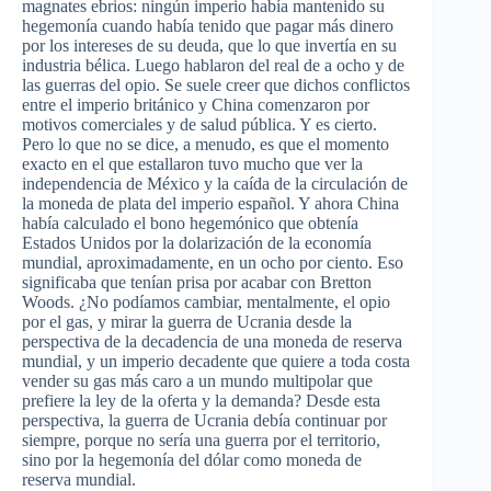
magnates ebrios: ningún imperio había mantenido su
hegemonía cuando había tenido que pagar más dinero
por los intereses de su deuda, que lo que invertía en su
industria bélica. Luego hablaron del real de a ocho y de
las guerras del opio. Se suele creer que dichos conflictos
entre el imperio británico y China comenzaron por
motivos comerciales y de salud pública. Y es cierto.
Pero lo que no se dice, a menudo, es que el momento
exacto en el que estallaron tuvo mucho que ver la
independencia de México y la caída de la circulación de
la moneda de plata del imperio español. Y ahora China
había calculado el bono hegemónico que obtenía
Estados Unidos por la dolarización de la economía
mundial, aproximadamente, en un ocho por ciento. Eso
significaba que tenían prisa por acabar con Bretton
Woods. ¿No podíamos cambiar, mentalmente, el opio
por el gas, y mirar la guerra de Ucrania desde la
perspectiva de la decadencia de una moneda de reserva
mundial, y un imperio decadente que quiere a toda costa
vender su gas más caro a un mundo multipolar que
prefiere la ley de la oferta y la demanda? Desde esta
perspectiva, la guerra de Ucrania debía continuar por
siempre, porque no sería una guerra por el territorio,
sino por la hegemonía del dólar como moneda de
reserva mundial.