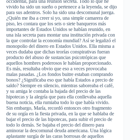
occidental, para una reunión secreta. Todo lo que he
vivido ha sido un sueño o pertenece a la leyenda, se dijo
para sus adentros. Solo ha sido una descomunal juerga.
¿Quién me iba a creer si yo, una simple camarera de
piso, les contara que los seis o siete banqueros más
importantes de Estados Unidos se habían reunido, en
una isla secreta para montar una institución privada con
la que controlar la economía mundial? Así se legalizó el
monopolio del dinero en Estados Unidos. Ella misma a
veces dudaba que dichas teorías conspirativas fueran
producto del abuso de sustancias psicotrópicas que
aquellos hombres poderosos le habían proporcionado.
Es más, resultaba obvio que eso a veces provocaba
malas pasadas. ¿Los fondos buitre estaban comprando
bonos? ¿Significaba eso que había Estados a precio de
saldo? Siempre en silencio, mientras saboreaba el café,
y su amiga le contaba la bajada del precio de las
hipotecas y la alegría que para ella conllevaba aquella
buena noticia, ella rumiaba todo lo que había vivido.
Sin embargo, María, recordó entonces otro fragmento
de su orgía en la fiesta privada, en la que se hablaba de
bajar el precio de las hipotecas, para subir el precio de
todo lo demás. Se bajaba el precio del dinero para
aminorar la descomunal deuda americana. Una lógica
aplastante surgía de las caras borrosas de aquellos