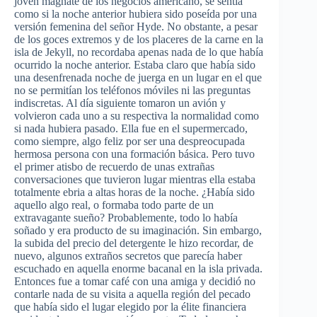
joven magnate de los negocios americano, se sentía
como si la noche anterior hubiera sido poseída por una
versión femenina del señor Hyde. No obstante, a pesar
de los goces extremos y de los placeres de la carne en la
isla de Jekyll, no recordaba apenas nada de lo que había
ocurrido la noche anterior. Estaba claro que había sido
una desenfrenada noche de juerga en un lugar en el que
no se permitían los teléfonos móviles ni las preguntas
indiscretas. Al día siguiente tomaron un avión y
volvieron cada uno a su respectiva la normalidad como
si nada hubiera pasado. Ella fue en el supermercado,
como siempre, algo feliz por ser una despreocupada
hermosa persona con una formación básica. Pero tuvo
el primer atisbo de recuerdo de unas extrañas
conversaciones que tuvieron lugar mientras ella estaba
totalmente ebria a altas horas de la noche. ¿Había sido
aquello algo real, o formaba todo parte de un
extravagante sueño? Probablemente, todo lo había
soñado y era producto de su imaginación. Sin embargo,
la subida del precio del detergente le hizo recordar, de
nuevo, algunos extraños secretos que parecía haber
escuchado en aquella enorme bacanal en la isla privada.
Entonces fue a tomar café con una amiga y decidió no
contarle nada de su visita a aquella región del pecado
que había sido el lugar elegido por la élite financiera