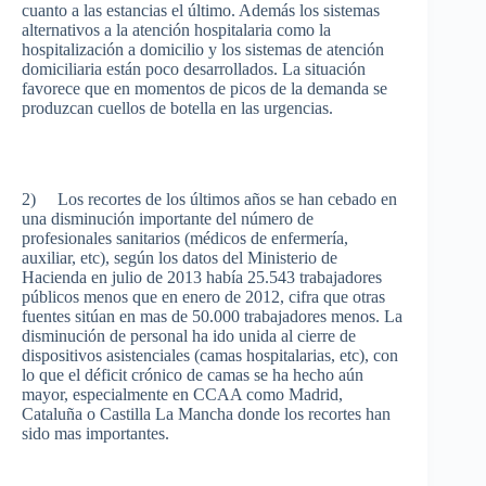
cuanto
a
las
estancias
el
último
.
Además
los
sistemas
alternativos
a la
atención
hospitalaria
como
la
hospitalización
a
domicilio
y los
sistemas
de
atención
domiciliaria
están
poco
desarrollados
. La
situación
favorece
que
en
momentos
de
picos
de la
demanda
se
produzcan
cuellos
de
botella
en
las
urgencias
.
2) Los
recortes
de los
últimos
años
se
han
cebado
en
una
disminución
importante
del
número
de
profesionales
sanitarios
(
médicos
de
enfermería
,
auxiliar
, etc),
según
los
datos
del
Ministerio
de
Hacienda en
julio
de 2013
había
25.543
trabajadores
públicos
menos
que
en
enero
de 2012,
cifra
que
otras
fuentes
sitúan
en
mas
de 50.000
trabajadores
menos
. La
disminución
de personal ha
ido
unida
al
cierre
de
dispositivos
asistenciales
(camas
hospitalarias
, etc), con
lo
que
el
déficit
crónico
de camas se ha
hecho
aún
mayor,
especialmente
en
CCAA
como
Madrid,
Cataluña
o
Castilla
La
Mancha
donde
los
recortes
han
sido
mas
importantes
.