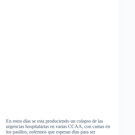
En
estos
días
se
esta
produciendo
un
colapso
de
las
urgencias
hospitalarias
en
varias
CCAA
, con camas en
los
pasillos
,
enfermos
que
esperan
días
para
ser