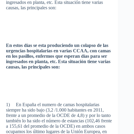
ingresados
en
planta
, etc.
Esta
situación
tiene
varias
causas
,
las
principales
son:
En
estos
días
se
esta
produciendo
un
colapso
de
las
urgencias
hospitalarias
en
varias
CCAA
, con camas
en los
pasillos
,
enfermos
que
esperan
días
para
ser
ingresados
en
planta
, etc.
Esta
situación
tiene
varias
causas
,
las
principales
son:
1) En
España
el
numero
de camas
hospitalarias
siempre
ha
sido
bajo
(3,2 /1.000
habitantes
en 2011,
frente
a un
promedio
de la
OCDE
de 4,8) y
por
lo
tanto
también
lo ha
sido
el
número
de
estancias
(102,46
frente
a 155,61 del
promedio
de la
OCDE
) en
ambos
casos
ocupamos
los
último
lugares
de la
Unión
Europea
, en