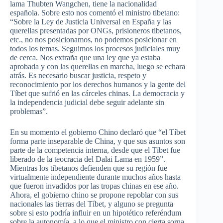
lama Thubten Wangchen, tiene la nacionalidad
española. Sobre esto nos comentó el ministro tibetano:
“Sobre la Ley de Justicia Universal en España y las
querellas presentadas por ONGs, prisioneros tibetanos,
etc., no nos posicionamos, no podemos posicionar en
todos los temas. Seguimos los procesos judiciales muy
de cerca. Nos extraña que una ley que ya estaba
aprobada y con las querellas en marcha, luego se echara
atrás. Es necesario buscar justicia, respeto y
reconocimiento por los derechos humanos y la gente del
Tíbet que sufrió en las cárceles chinas. La democracia y
la independencia judicial debe seguir adelante sin
problemas”.
En su momento el gobierno Chino declaró que “el Tíbet
forma parte inseparable de China, y que sus asuntos son
parte de la competencia interna, desde que el Tíbet fue
liberado de la teocracia del Dalai Lama en 1959”.
Mientras los tibetanos defienden que su región fue
virtualmente independiente durante muchos años hasta
que fueron invadidos por las tropas chinas en ese año.
Ahora, el gobierno chino se propone repoblar con sus
nacionales las tierras del Tíbet, y alguno se pregunta
sobre si esto podría influir en un hipotético referéndum
sobre la autonomía, a lo que el ministro con cierta sorna