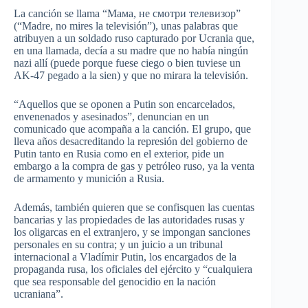
La canción se llama “Мама, не смотри телевизор”
(“Madre, no mires la televisión”), unas palabras que
atribuyen a un soldado ruso capturado por Ucrania que,
en una llamada, decía a su madre que no había ningún
nazi allí (puede porque fuese ciego o bien tuviese un
AK-47 pegado a la sien) y que no mirara la televisión.
“Aquellos que se oponen a Putin son encarcelados,
envenenados y asesinados”, denuncian en un
comunicado que acompaña a la canción. El grupo, que
lleva años desacreditando la represión del gobierno de
Putin tanto en Rusia como en el exterior, pide un
embargo a la compra de gas y petróleo ruso, ya la venta
de armamento y munición a Rusia.
Además, también quieren que se confisquen las cuentas
bancarias y las propiedades de las autoridades rusas y
los oligarcas en el extranjero, y se impongan sanciones
personales en su contra; y un juicio a un tribunal
internacional a Vladímir Putin, los encargados de la
propaganda rusa, los oficiales del ejército y “cualquiera
que sea responsable del genocidio en la nación
ucraniana”.