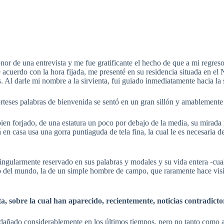
honor de una entrevista y me fue gratificante el hecho de que a mi regre
 acuerdo con la hora fijada, me presenté en su residencia situada en el
 Al darle mi nombre a la sirvienta, fui guiado inmediatamente hacia la 
rteses palabras de bienvenida se sentó en un gran sillón y amablement
en forjado, de una estatura un poco por debajo de la media, su mirada 
en casa usa una gorra puntiaguda de tela fina, la cual le es necesaria d
singularmente reservado en sus palabras y modales y su vida entera -cua
ado del mundo, la de un simple hombre de campo, que raramente hace vis
 sobre la cual han aparecido, recientemente, noticias contradictori
ha dañado considerablemente en los últimos tiempos, pero no tanto como 