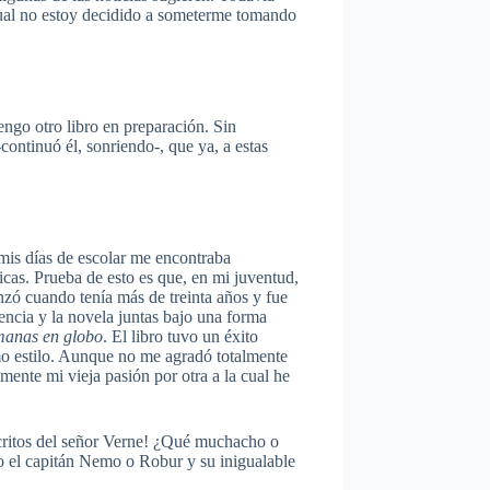
 cual no estoy decidido a someterme tomando
ngo otro libro en preparación. Sin
ontinuó él, sonriendo-, que ya, a estas
mis días de escolar me encontraba
icas. Prueba de esto es que, en mi juventud,
nzó cuando tenía más de treinta años y fue
encia y la novela juntas bajo una forma
manas en globo
. El libro tuvo un éxito
mo estilo. Aunque no me agradó totalmente
ente mi vieja pasión por otra a la cual he
scritos del señor Verne! ¿Qué muchacho o
o el capitán Nemo o Robur y su inigualable