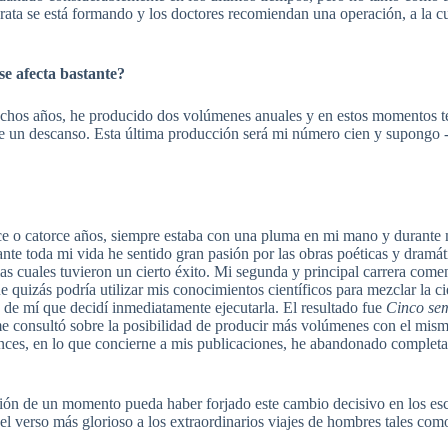
arata se está formando y los doctores recomiendan una operación, a la
 se afecta bastante?
chos años, he producido dos volúmenes anuales y en estos momentos te
 un descanso. Esta última producción será mi número cien y supongo -c
oce o catorce años, siempre estaba con una pluma en mi mano y durante 
nte toda mi vida he sentido gran pasión por las obras poéticas y dramát
as cuales tuvieron un cierto éxito. Mi segunda y principal carrera come
 quizás podría utilizar mis conocimientos científicos para mezclar la ci
o de mí que decidí inmediatamente ejecutarla. El resultado fue
Cinco se
me consultó sobre la posibilidad de producir más volúmenes con el mis
onces, en lo que concierne a mis publicaciones, he abandonado completam
ación de un momento pueda haber forjado este cambio decisivo en los e
l verso más glorioso a los extraordinarios viajes de hombres tales com