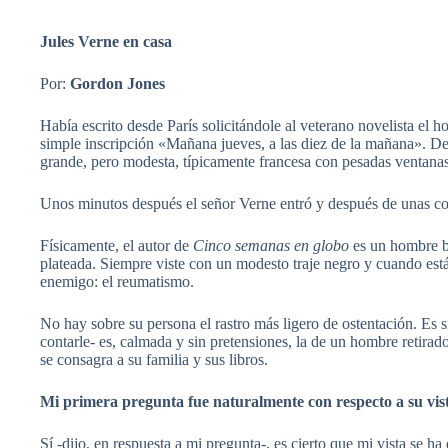
Jules Verne en casa
Por:
Gordon Jones
Había escrito desde París solicitándole al veterano novelista el 
simple inscripción «Mañana jueves, a las diez de la mañana». De
grande, pero modesta, típicamente francesa con pesadas ventanas.
Unos minutos después el señor Verne entró y después de unas co
Físicamente, el autor de
Cinco semanas en globo
es un hombre bi
plateada. Siempre viste con un modesto traje negro y cuando está 
enemigo: el reumatismo.
No hay sobre su persona el rastro más ligero de ostentación. Es 
contarle- es, calmada y sin pretensiones, la de un hombre retir
se consagra a su familia y sus libros.
Mi primera pregunta fue naturalmente con respecto a su vista,
Sí -dijo, en respuesta a mi pregunta-, es cierto que mi vista se 