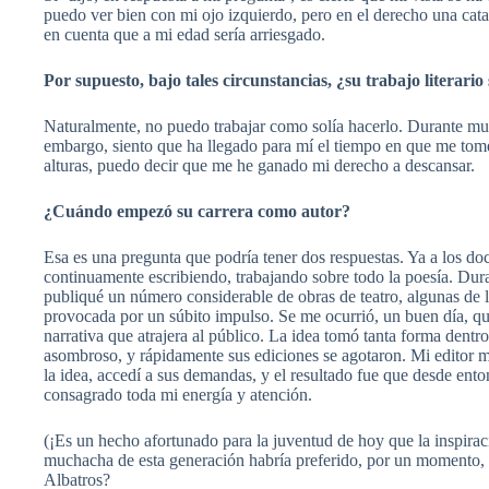
puedo ver bien con mi ojo izquierdo, pero en el derecho una cat
en cuenta que a mi edad sería arriesgado.
Por supuesto, bajo tales circunstancias, ¿su trabajo literario
Naturalmente, no puedo trabajar como solía hacerlo. Durante mu
embargo, siento que ha llegado para mí el tiempo en que me tome
alturas, puedo decir que me he ganado mi derecho a descansar.
¿Cuándo empezó su carrera como autor?
Esa es una pregunta que podría tener dos respuestas. Ya a los d
continuamente escribiendo, trabajando sobre todo la poesía. Dura
publiqué un número considerable de obras de teatro, algunas de l
provocada por un súbito impulso. Se me ocurrió, un buen día, que
narrativa que atrajera al público. La idea tomó tanta forma dentr
asombroso, y rápidamente sus ediciones se agotaron. Mi editor 
la idea, accedí a sus demandas, y el resultado fue que desde ent
consagrado toda mi energía y atención.
(¡Es un hecho afortunado para la juventud de hoy que la inspir
muchacha de esta generación habría preferido, por un momento, e
Albatros?