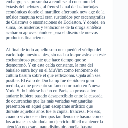
embargo, se apresuraba a rendirse al consumo del
éxtasis del pelotazo, al frenesí banal de las burbujas
económicas donde el martilleo afterpunk new age de la
música maquina total eran sustituidos por escenografías
de Calatrava o ensoñaciones de Eccleston. Y donde, en
suma, los misterios y tentaciones de la droga sintética
acabaron aprovechándose para el diseño de nuevos
productos financieros.
Al final de todo aquello solo nos quedó el vértigo del
vacío bajo nuestros pies, sin nada a lo que asirse en este
cochambroso puente que hace tiempo que se
desmoronó. Y en esta caída constante, la ruta del
bakalao entra hoy en el MuVim como fenómeno de
cultura basura sobre el que reflexionar. Ojala aún sea
posible. El éxito de Duchamp fue debido en gran
medida, a que presentó su famoso urinario en Nueva
York. Si lo hubiese hecho en París, su provocativo
antiarte hubiera pasado desapercibido entre la cascada
de ocurrencias que las más variadas vanguardias
presentaba en aquel gran escaparate artístico que
durante aquellos años fue la capital francesa. Por eso,
cuando vivimos en tiempos tan llenos de basura como
los actuales es sin duda un ejercicio difícil mantener la
atención necesaria para distinguir aquella basura