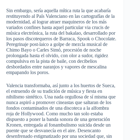
Sin embargo, sería aquella mítica ruta la que acabaría
restituyendo al País Valenciano en las cartografías de la
modernidad, al lograr atraer maquineros de los más
variados confines hasta aquel particular via crucis de
música electrónica, la ruta del bakalao, desarrollado por
los pasos discotequeros de Barraca, Spook o Chocolate.
Peregrinaje post-laico a golpe de mezcla musical de
Chimo Bayo o Carles Simó, procesión de noche
prolongada hasta el olvido, con olor a sudor, rigidez
compulsiva en la pista de baile, con decibelios
desbordados entre naranjos y vapores de mescalina
empapando los poros.
Valencia transformaba, así junto a los huertos de Sueca,
el estruendo de su tradición de música y fiesta en
nihilismo sintético. Una nada orgullosa de sí misma que
nunca aspiró a promover cineastas que saltaran de los
fondos contaminados de una discoteca a la alfombra
roja de Hollywood. Como mucho tan solo estaba
dispuesto a poner la banda sonora de una generación
Kronen, entregada al fonambulismo suicida desde un
puente que se desvanecía en el aire. Desencanto
desenfrenado estigmatizado por una sociedad que, sin