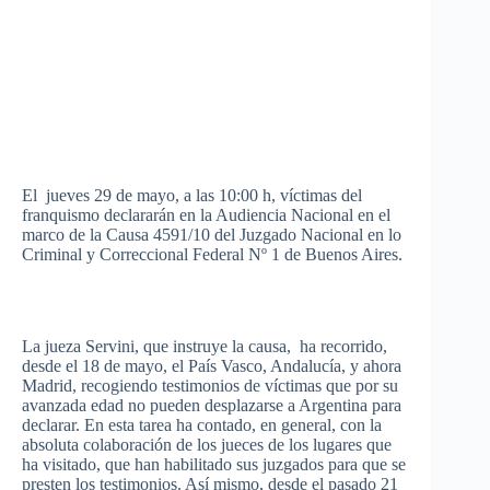
El
jueves
29 de mayo, a
las
10:00 h,
víctimas
del
franquismo
declararán
en la
Audiencia
Nacional
en el
marco
de la
Causa
4591/10 del
Juzgado
Nacional
en lo
Criminal y
Correccional
Federal Nº 1 de Buenos Aires.
La
jueza
Servini
,
que
instruye
la
causa
, ha
recorrido
,
desde
el 18 de mayo, el
País
Vasco
,
Andalucía
, y
ahora
Madrid,
recogiendo
testimonios
de
víctimas
que
por
su
avanzada
edad
no
pueden
desplazarse
a Argentina
para
declarar
. En
esta
tarea
ha
contado
, en general, con la
absoluta
colaboración
de los
jueces
de los
lugares
que
ha
visitado
,
que
han
habilitado
sus
juzgados
para
que
se
presten
los
testimonios
.
Así
mismo
,
desde
el
pasado
21