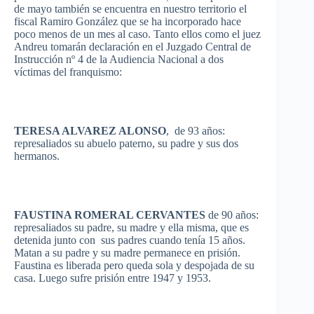
de mayo
también
se
encuentra
en
nuestro
territorio
el
fiscal Ramiro
González
que
se ha
incorporado
hace
poco
menos
de un
mes
al
caso
.
Tanto
ellos
como
el
juez
Andreu
tomarán
declaración
en el
Juzgado
Central de
Instrucción
nº 4 de la
Audiencia
Nacional
a dos
víctimas
del
franquismo
:
TERESA ALVAREZ ALONSO
, de 93
años
:
represaliados
su
abuelo
paterno
,
su
padre y
sus
dos
hermanos
.
FAUSTINA
ROMERAL
CERVANTES
de 90
años
:
represaliados
su
padre,
su
madre
y
ella
misma
,
que
es
detenida
junto
con
sus
padres
cuando
tenía
15
años
.
Matan
a
su
padre y
su
madre
permanece
en
prisión
.
Faustina
es
liberada
pero
queda
sola
y
despojada
de
su
casa.
Luego
sufre
prisión
entre
1947 y 1953.