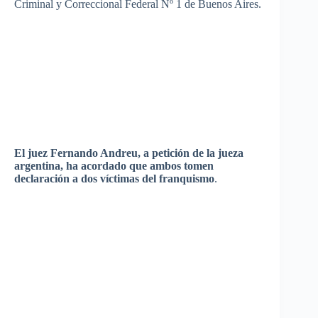
Criminal y
Correccional
Federal Nº 1 de Buenos Aires.
El
juez
Fernando
Andreu
, a
petición
de la
jueza
argentina
, ha
acordado
que
ambos
tomen
declaración
a dos
víctimas
del
franquismo
.