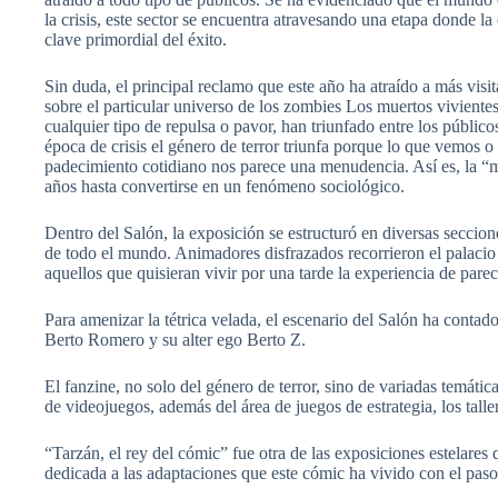
la crisis, este sector se encuentra atravesando una etapa donde la
clave primordial del éxito.
Sin duda, el principal reclamo que este año ha atraído a más visi
sobre el particular universo de los zombies Los muertos vivientes
cualquier tipo de repulsa o pavor, han triunfado entre los público
época de crisis el género de terror triunfa porque lo que vemos 
padecimiento cotidiano nos parece una menudencia. Así es, la “
años hasta convertirse en un fenómeno sociológico.
Dentro del Salón, la exposición se estructuró en diversas seccione
de todo el mundo. Animadores disfrazados recorrieron el palacio n
aquellos que quisieran vivir por una tarde la experiencia de pare
Para amenizar la tétrica velada, el escenario del Salón ha cont
Berto Romero y su alter ego Berto Z.
El fanzine, no solo del género de terror, sino de variadas temáti
de videojuegos, además del área de juegos de estrategia, los talle
“Tarzán, el rey del cómic” fue otra de las exposiciones estelare
dedicada a las adaptaciones que este cómic ha vivido con el paso