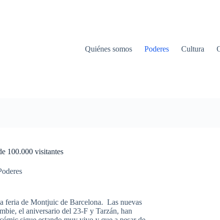
Quiénes somos
Poderes
Cultura
e 100.000 visitantes
Poderes
 la feria de Montjuic de Barcelona. Las nuevas
mbie, el aniversario del 23-F y Tarzán, han
 cómic sigue estando muy vivo y que a pesar de