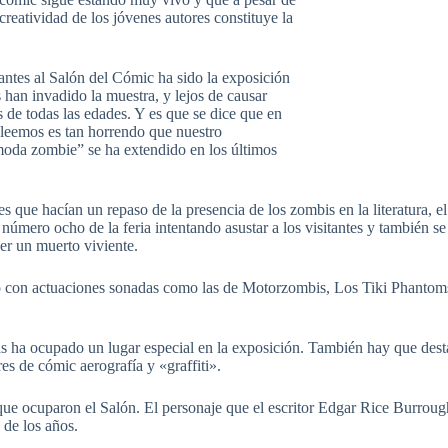
 creatividad de los jóvenes autores constituye la
tantes al Salón del Cómic ha sido la exposición
 han invadido la muestra, y lejos de causar
s de todas las edades. Y es que se dice que en
o leemos es tan horrendo que nuestro
moda zombie” se ha extendido en los últimos
s que hacían un repaso de la presencia de los zombis en la literatura, el
úmero ocho de la feria intentando asustar a los visitantes y también se 
cer un muerto viviente.
ado con actuaciones sonadas como las de Motorzombis, Los Tiki Phantom
cas ha ocupado un lugar especial en la exposición. También hay que desta
res de cómic aerografía y «graffiti».
s que ocuparon el Salón. El personaje que el escritor Edgar Rice Burro
 de los años.