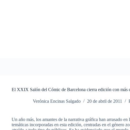
Saltar
al
contenido
El XXIX Salón del Cómic de Barcelona cierra edición con más d
Verónica Encinas Salgado
20 de abril de 2011
Un año más, los amantes de la narrativa gráfica han arrasado en
temáticas incorporadas en esta edición, centradas en el género zo
atraído a todo tipo de públicos. Se ha evidenciado que el mundo