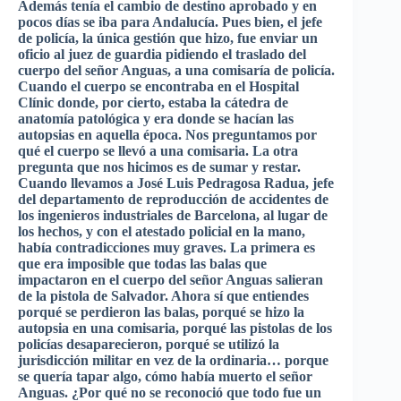
Además
tenía
el
cambio
de
destino
aprobado
y en
pocos
días
se
iba
para
Andalucía
.
Pues
bien
, el
jefe
de
policía
, la
única
gestión
que
hizo
,
fue
enviar
un
oficio
al
juez
de
guardia
pidiendo
el
traslado
del
cuerpo
del
señor
Anguas
, a
una
comisaría
de
policía
.
Cuando
el
cuerpo
se
encontraba
en el Hospital
Clínic
donde
,
por
cierto
,
estaba
la
cátedra
de
anatomía
patológica
y era
donde
se
hacían
las
autopsias
en
aquella
época
. Nos
preguntamos
por
qué
el
cuerpo
se
llevó
a
una
comisaria
. La
otra
pregunta
que
nos
hicimos
es
de
sumar
y
restar
.
Cuando
llevamos
a
José
Luis
Pedragosa
Radua
,
jefe
del
departamento
de
reproducción
de
accidentes
de
los
ingenieros
industriales
de Barcelona, al
lugar
de
los
hechos
, y con el
atestado
policial
en la
mano
,
había
contradicciones
muy
graves. La
primera
es
que
era
imposible
que
todas
las
balas
que
impactaron
en el
cuerpo
del
señor
Anguas
salieran
de la
pistola
de Salvador.
Ahora
sí
que
entiendes
porqué
se
perdieron
las
balas
,
porqué
se
hizo
la
autopsia
en
una
comisaria
,
porqué
las
pistolas
de los
policías
desaparecieron
,
porqué
se
utilizó
la
jurisdicción
militar
en
vez
de la
ordinaria…
porque
se
quería
tapar
algo
,
cómo
había
muerto
el
señor
Anguas
. ¿
Por
qué
no se
reconoció
que
todo
fue
un