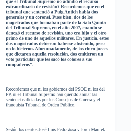
qué
el Tribunal
Supremo
no
admitió
el
recurso
extraordinario
de
revisión
?
Recordemos
que
en el
tribunal
que
sentenció
a
Puig
Antich
había
dos
generales
y un
coronel
.
Pues
bien
, dos de los
magistrados
que
formaban
parte
de la
Sala
Quinta
del Tribunal
Supremo
, en el
año
2007,
cuando
se
denegó
el
recurso
de
revisión
,
uno
era
hijo
y el
otro
primo
de
uno
de
aquellos
militares
. En
justicia
,
estos
dos
magistrados
debieron
haberse
abstenido
,
pero
no lo
hicieron
.
Afortunadamente
, de los
cinco
jueces
que
dictaron
aquella
resolución
, dos
emitieron
un
voto
particular
que
les
sacó
los
colores
a
sus
compañeros”
.
Recordemos
que
ni
los
gobiernos
del
PSOE
ni
los del
PP,
ni
el Tribunal
Supremo
han
querido
anular
las
sentencias
dictadas
por
los
Consejos
de Guerra y el
franquista
Tribunal de
Orden
Público
.
Según
los
peritos
José
Luis
Pedragosa
y
Jordi
Maurel
,