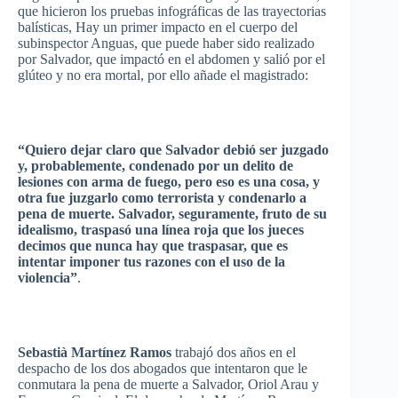
que
hicieron
los
pruebas
infográficas
de
las
trayectorias
balísticas
, Hay un primer
impacto
en el
cuerpo
del
subinspector
Anguas
,
que
puede
haber
sido
realizado
por
Salvador,
que
impactó
en el abdomen y
salió
por
el
glúteo
y no era mortal,
por
ello
añade
el
magistrado
:
“Quiero
dejar
claro
que
Salvador
debió
ser
juzgado
y,
probablemente
,
condenado
por
un
delito
de
lesiones
con
arma
de
fuego
,
pero
eso
es
una
cosa
, y
otra
fue
juzgarlo
como
terrorista
y
condenarlo
a
pena
de
muerte
. Salvador,
seguramente
,
fruto
de
su
idealismo
,
traspasó
una
línea
roja
que
los
jueces
decimos
que
nunca
hay
que
traspasar
,
que
es
intentar
imponer
tus
razones
con el
uso
de la
violencia”
.
Sebastià
Martínez
Ramos
trabajó
dos
años
en el
despacho
de los dos
abogados
que
intentaron
que
le
conmutara
la
pena
de
muerte
a Salvador,
Oriol
Arau
y