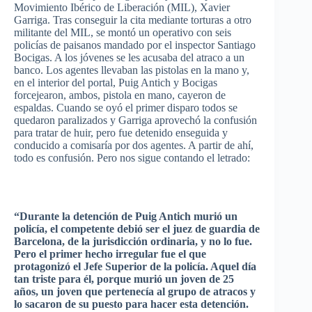
Movimiento
Ibérico
de
Liberación
(MIL), Xavier
Garriga
.
Tras
conseguir
la
cita
mediante
torturas
a
otro
militante
del MIL, se
montó
un
operativo
con
seis
policías
de
paisanos
mandado
por
el inspector Santiago
Bocigas
. A los
jóvenes
se les
acusaba
del
atraco
a un
banco
. Los
agentes
llevaban
las
pistolas
en la
mano
y,
en el interior del portal,
Puig
Antich
y
Bocigas
forcejearon
,
ambos
,
pistola
en
mano
,
cayeron
de
espaldas
.
Cuando
se
oyó
el primer
disparo
todos
se
quedaron
paralizados
y
Garriga
aprovechó
la
confusión
para
tratar
de
huir
,
pero
fue
detenido
enseguida
y
conducido
a
comisaría
por
dos
agentes
. A
partir
de
ahí
,
todo
es
confusión
.
Pero
nos
sigue
contando
el
letrado
:
“Durante
la
detención
de
Puig
Antich
murió
un
policía
, el
competente
debió
ser
el
juez
de
guardia
de
Barcelona, de la
jurisdicción
ordinaria
, y no lo
fue
.
Pero
el primer
hecho
irregular
fue
el
que
protagonizó
el
Jefe
Superior de la
policía
.
Aquel
día
tan
triste
para
él
,
porque
murió
un
joven
de 25
años
, un
joven
que
pertenecía
al
grupo
de
atracos
y
lo
sacaron
de
su
puesto
para
hacer
esta
detención
.