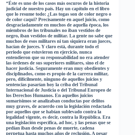
“Éste
es
uno
de los
casos
más
oscuros
de la
historia
judicial de
nuestro
país
. Hay un
capítulo
en el
libro
que
lo resume
todo
: ¿Las togas son de color
negro
o
de color
caqui
?
Precisamente
en
aquel
juicio
,
como
desgraciadamente
en
muchos
de
aquella
época
, los
miembros
de los
tribunales
no
iban
vestidos
de
negro
,
iban
vestidos
de
militar
. La
gente
no
sabe
que
muchos
de
esos
militares
ni
tan
siquiera
eran
jueces
,
hacían
de
jueces
. Y
claro
está
,
durante
todo
el
periodo
que
estuvieron
en
ejercicio
,
nunca
entendieron
que
su
responsabilidad
no era
atender
las
órdenes
de
sus
superiores
militares
,
sino
el de
hacer
justicia
.
Seguramente
eran
muy
obedientes
y
disciplinados
,
como
es
propio
de la
carrera
militar
,
pero
,
difícilmente
,
ninguno
de
aquellos
juicios
y
sentencias
pasarían
hoy
la
criba
del Tribunal
Internacional
de
Justicia
o del Tribunal
Europeo
de
los
Derechos
Humanos
. En
aquellos
juicios
sumarísimos
se
analizaban
conductas
por
delitos
muy
graves, de
acuerdo
con la
legislación
redactada
por
aquellos
que
se
habían
sublevado
contra la
legalidad
vigente
,
es
decir
, contra la
República
. Era
una
legislación
específica
, ad hoc, y
las
penas
que
se
pedían
iban
desde
penas
de
muerte
,
cadena
perpetua
hasta
muchos
años
de
reclusión
. A
pesar