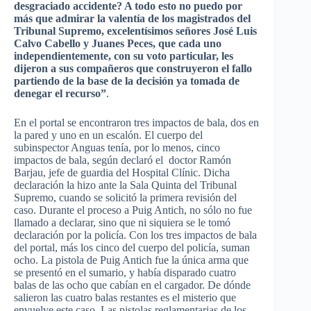
desgraciado
accidente
? A
todo
esto
no
puedo
por
más
que
admirar
la
valentía
de los
magistrados
del
Tribunal
Supremo
,
excelentísimos
señores
José
Luis
Calvo
Cabello
y
Juanes
Peces
,
que
cada
uno
independientemente
, con
su
voto
particular, les
dijeron
a
sus
compañeros
que
construyeron
el
fallo
partiendo
de la base de la
decisión
ya
tomada
de
denegar
el
recurso”
.
En el portal se encontraron
tres
impactos de bala, dos en
la pared y
uno
en un escalón. El
cuerpo
del
subinspector
Anguas
tenía
,
por
lo menos,
cinco
impactos de bala,
según
declaró el doctor Ramón
Barjau,
jefe
de
guardia
del Hospital
Clínic
. Dicha
declaración la
hizo
ante la
Sala
Quinta del Tribunal
Supremo
,
cuando
se solicitó la
primera
revisión
del
caso
. Durante el
proceso
a
Puig
Antich
, no sólo no
fue
llamado a declarar,
sino
que
ni
siquiera
se le tomó
declaración
por
la
policía
. Con los
tres
impactos de bala
del portal,
más
los
cinco
del
cuerpo
del
policía
, suman
ocho. La
pistola
de
Puig
Antich
fue
la
única
arma
que
se presentó en el
sumario
, y
había
disparado
cuatro
balas
de
las
ocho
que
cabían en el cargador. De dónde
salieron
las
cuatro
balas
restantes
es
el misterio
que
envuelve este
caso
. Las
pistolas
reglamentarias de los