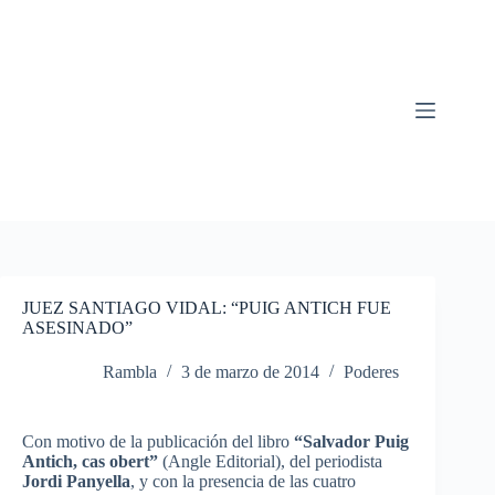
Saltar
al
contenido
JUEZ SANTIAGO VIDAL: “PUIG ANTICH FUE
ASESINADO”
Rambla
3 de marzo de 2014
Poderes
Con
motivo
de la
publicación
del
libro
“Salvador
Puig
Antich
,
cas
obert”
(Angle Editorial), del
periodista
Jordi
Panyella
, y con la
presencia
de
las
cuatro