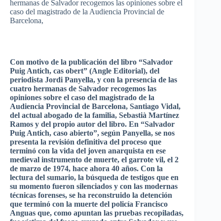
hermanas
de Salvador
recogemos
las
opiniones
sobre
el
caso
del
magistrado
de la
Audiencia
Provincial de
Barcelona,
Con
motivo
de la
publicación
del
libro
“Salvador
Puig
Antich
,
cas
obert”
(Angle Editorial), del
periodista
Jordi
Panyella
, y con la
presencia
de
las
cuatro
hermanas
de Salvador
recogemos
las
opiniones
sobre
el
caso
del
magistrado
de la
Audiencia
Provincial de Barcelona, Santiago Vidal,
del actual
abogado
de la
familia
,
Sebastià
Martínez
Ramos y del
propio
autor
del
libro
. En “Salvador
Puig
Antich
,
caso
abierto”
,
según
Panyella
, se nos
presenta
la
revisión
definitiva
del
proceso
que
terminó
con la
vida
del
joven
anarquista
en
ese
medieval
instrumento
de
muerte
, el garrote
vil
, el 2
de
marzo
de 1974,
hace
ahora
40
años
. Con la
lectura
del
sumario
, la
búsqueda
de
testigos
que
en
su
momento
fueron
silenciados
y con
las
modernas
técnicas
forenses
, se ha
reconstruido
la
detención
que
terminó
con la
muerte
del
policía
Francisco
Anguas
que
,
como
apuntan
las
pruebas
recopiladas
,