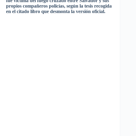
fue
víctima
del
fuego
cruzado
entre
Salvador y
sus
propios
compañeros
policías
,
según
la
tesis
recogida
en el
citado
libro
que
desmonta
la
versión
oficial
.