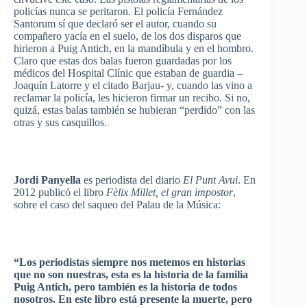
policías
nunca
se peritaron. El
policía
Fernández
Santorum
sí
que
declaró
ser
el
autor
,
cuando
su
compañero
yacía en el suelo, de los dos
disparos
que
hirieron a
Puig
Antich
, en la mandíbula y en el hombro.
Claro
que
estas dos
balas
fueron
guardadas
por
los
médicos del Hospital
Clínic
que
estaban de
guardia
–
Joaquín Latorre y el
citado
Barjau- y,
cuando
las
vino a
reclamar la
policía
, les
hicieron
firmar un recibo. Si no,
quizá, estas
balas
también se hubieran “perdido” con
las
otras
y
sus
casquillos
.
Jordi
Panyella
es periodista del diario
El Punt Avui
. En
2012 publicó el libro
Fèlix Millet, el gran impostor
,
sobre el caso del saqueo del Palau de la Música:
“Los periodistas siempre nos metemos en historias
que no son nuestras, esta es la historia de la familia
Puig Antich, pero también es la historia de todos
nosotros. En este libro está presente la muerte, pero