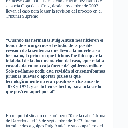
Francesc
Caminal
. El
despacho
de
Martínez
Ramos y
su
socia
Olga de la Cruz,
desde
noviembre
de 2002,
llevan
el
caso
para
lograr
la
revisión
del
proceso
en el
Tribunal
Supremo
:
“Cuando
las
hermanas
Puig
Antich
nos
hicieron
el
honor de
encargarnos
el
estudio
de la
posible
revisión
de la
sentencia
que
llevó
a la
muerte
a
su
hermano
, lo
primero
que
hicimos
fue
fotocopiar
la
totalidad
de la
documentación
del
caso
,
que
estaba
custodiada
en
una
caja
fuerte
del
gobierno
militar
.
Solo
podíamos
pedir
esta
revisión
si
encontrábamos
pruebas
nuevas
o
aportar
pruebas
que
tecnológicamente
no
eran
posibles
en los
años
de
1973 y 1974, y
así
lo
hemos
hecho
,
para
aclarar
lo
que
pasó
en
aquel
portal”
.
En un portal
situado
en el
número
70 de la
calle
Girona
de Barcelona, el 15 de
septiembre
de 1973,
fueron
introducidos
a
golpes
Puig
Antich
y
su
compañero
del