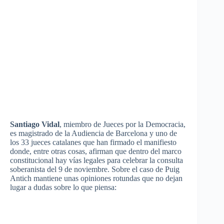
Santiago Vidal
,
miembro
de
Jueces
por
la
Democracia
,
es
magistrado
de la
Audiencia
de Barcelona y
uno
de
los 33
jueces
catalanes
que
han
firmado
el
manifiesto
donde
,
entre
otras
cosas
,
afirman
que
dentro
del
marco
constitucional
hay
vías
legales
para
celebrar
la
consulta
soberanista
del 9 de
noviembre
.
Sobre
el
caso
de
Puig
Antich
mantiene
unas
opiniones
rotundas
que
no
dejan
lugar
a
dudas
sobre
lo
que
piensa
: