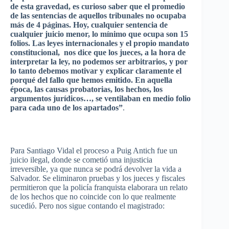
de
esta
gravedad
,
es
curioso
saber
que
el
promedio
de
las
sentencias
de
aquellos
tribunales
no
ocupaba
más
de 4
páginas
.
Hoy
,
cualquier
sentencia
de
cualquier
juicio
menor
, lo
mínimo
que
ocupa
son 15
folios. Las
leyes
internacionales
y el
propio
mandato
constitucional
, nos dice
que
los
jueces
, a la
hora
de
interpretar
la
ley
, no
podemos
ser
arbitrarios
, y
por
lo
tanto
debemos
motivar
y
explicar
claramente
el
porqué
del
fallo
que
hemos
emitido
. En
aquella
época
,
las
causas
probatorias
, los
hechos
, los
argumentos
jurídicos…
, se
ventilaban
en
medio
folio
para
cada
uno
de los
apartados”
.
Para Santiago Vidal el
proceso
a
Puig
Antich
fue
un
juicio
ilegal
,
donde
se
cometió
una
injusticia
irreversible,
ya
que
nunca
se
podrá
devolver
la
vida
a
Salvador. Se
eliminaron
pruebas
y los
jueces
y
fiscales
permitieron
que
la
policía
franquista
elaborara
un
relato
de los
hechos
que
no coincide con lo
que
realmente
sucedió
.
Pero
nos
sigue
contando
el
magistrado
: