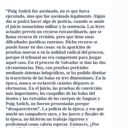
“Puig
Antich
fue
asesinado
, no
es
que
fuera
ejecutado
,
sino
que
fue
asesinado
legalmente
.
Algún
día
se
podrá
hacer
algo
de
justicia
,
cuando
se
anule
el
juicio
sumarísimo
militar
y la
sentencia
. Las
leyes
actuales
prevén
un
recurso
extraordinario
,
que
se
llama
recurso
de
revisión
,
pero
que
tiene
unas
dificultades
jurídicas
enormes
.
Dicho
recurso
se
puede
basar
en dos
cosas
: en la
aparición
de
pruebas
nuevas
o en la
nulidad
radical del
proceso
,
porque
el tribunal no era
competente
para
juzgar
aquel
caso
. En el
proceso
de Salvador se
dan
las
dos
circunstancias
.
Hoy
, con
pruebas
periciales
mediante
sistemas
infográficos
, se ha
podido
diseñar
la
trayectoria
de
las
balas
en
tres
dimensiones
. En la
época
,
nunca
se
esclareció
cuántos
disparos
se
efectuaron
. En el
juicio
,
las
pruebas
de
convicción
más
importantes
, los
casquillos
de
las
balas
del
tiroteo
y
las
extraídas
de los
cuerpos
de
Anguas
y
Puig
Antich
, no
fueron
presentadas
porque
“desaparecieron”
. La
policía
de la
época
, y
eso
que
murió
un
compañero
suyo
, y los
jueces
y
fiscales
de
la
época
, no
hicieron
un
trabajo
riguroso
y
profesional
como
cabría
esperar
.
Entonces
, ¿
Por