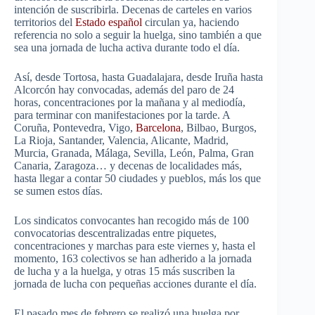
intención de suscribirla. Decenas de carteles en varios
territorios del
Estado español
circulan ya, haciendo
referencia no solo a seguir la huelga, sino también a que
sea una jornada de lucha activa durante todo el día.
Así, desde Tortosa, hasta Guadalajara, desde Iruña hasta
Alcorcón hay convocadas, además del paro de 24
horas, concentraciones por la mañana y al mediodía,
para terminar con manifestaciones por la tarde. A
Coruña, Pontevedra, Vigo,
Barcelona
, Bilbao, Burgos,
La Rioja, Santander, Valencia, Alicante, Madrid,
Murcia, Granada, Málaga, Sevilla, León, Palma, Gran
Canaria, Zaragoza… y decenas de localidades más,
hasta llegar a contar 50 ciudades y pueblos, más los que
se sumen estos días.
Los sindicatos convocantes han recogido más de 100
convocatorias descentralizadas entre piquetes,
concentraciones y marchas para este viernes y, hasta el
momento, 163 colectivos se han adherido a la jornada
de lucha y a la huelga, y otras 15 más suscriben la
jornada de lucha con pequeñas acciones durante el día.
El pasado mes de febrero se realizó una huelga por