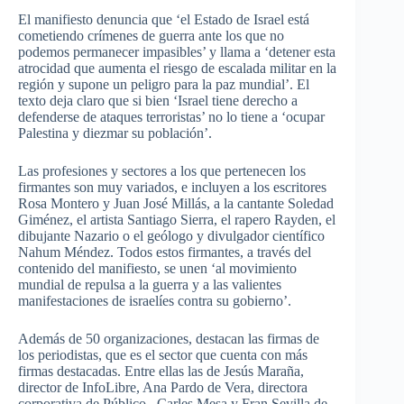
El manifiesto denuncia que ‘el Estado de Israel está
cometiendo crímenes de guerra ante los que no
podemos permanecer impasibles’ y llama a ‘detener esta
atrocidad que aumenta el riesgo de escalada militar en la
región y supone un peligro para la paz mundial’. El
texto deja claro que si bien ‘Israel tiene derecho a
defenderse de ataques terroristas’ no lo tiene a ‘ocupar
Palestina y diezmar su población’.
Las profesiones y sectores a los que pertenecen los
firmantes son muy variados, e incluyen a los escritores
Rosa Montero y Juan José Millás, a la cantante Soledad
Giménez, el artista Santiago Sierra, el rapero Rayden, el
dibujante Nazario o el geólogo y divulgador científico
Nahum Méndez. Todos estos firmantes, a través del
contenido del manifiesto, se unen ‘al movimiento
mundial de repulsa a la guerra y a las valientes
manifestaciones de israelíes contra su gobierno’.
Además de 50 organizaciones, destacan las firmas de
los periodistas, que es el sector que cuenta con más
firmas destacadas. Entre ellas las de Jesús Maraña,
director de InfoLibre, Ana Pardo de Vera, directora
corporativa de Público, Carles Mesa y Fran Sevilla de