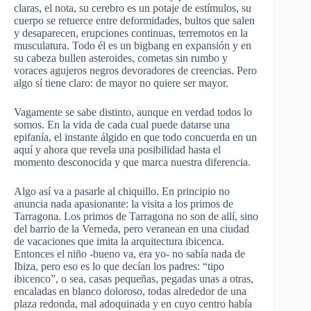
claras, el nota, su cerebro es un potaje de estímulos, su
cuerpo se retuerce entre deformidades, bultos que salen
y desaparecen, erupciones continuas, terremotos en la
musculatura. Todo él es un bigbang en expansión y en
su cabeza bullen asteroides, cometas sin rumbo y
voraces agujeros negros devoradores de creencias. Pero
algo sí tiene claro: de mayor no quiere ser mayor.
Vagamente se sabe distinto, aunque en verdad todos lo
somos. En la vida de cada cual puede datarse una
epifanía, el instante álgido en que todo concuerda en un
aquí y ahora que revela una posibilidad hasta el
momento desconocida y que marca nuestra diferencia.
Algo así va a pasarle al chiquillo. En principio no
anuncia nada apasionante: la visita a los primos de
Tarragona. Los primos de Tarragona no son de allí, sino
del barrio de la Verneda, pero veranean en una ciudad
de vacaciones que imita la arquitectura ibicenca.
Entonces el niño -bueno va, era yo- no sabía nada de
Ibiza, pero eso es lo que decían los padres: “tipo
ibicenco”, o sea, casas pequeñas, pegadas unas a otras,
encaladas en blanco doloroso, todas alrededor de una
plaza redonda, mal adoquinada y en cuyo centro había