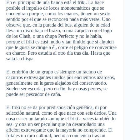
En el principio de una banda está el friki. La hace
posible el impulso de locos monotemáticos que se
encuentran porque, como los enanos, tienen un sexto
sentido por el que se reconocen nada más verse. Uno
observa que, en la parada del bus, alguien de tu edad
lleva un disco bajo el brazo, o una carpeta con el logo
de los Clash, o una chupa Perfecto y no le habla,
porque el friki es casi mudo y tan tímido que si alguien
que le gusta se dirige a él, corre el peligro de convertirse
en charco. Pero estudia al otro día tras día. Hasta que
salta la chispa.
El embrión de un grupo es siempre un racimo de
cazurros extravagantes unidos por encuentros azarosos,
generalmente en lugares alejados del conservatorio.
Suelen ser escoria, pero en fin, hay cosas peores, se
puede ser pescador de caña.
El friki no se da por predisposición genética, ni por
selección natural, como el que nace con seis dedos. Una
cosa es ser un tarado -aunque el friki a veces también lo
sea- y otra un ser peculiar que ha desarrollado una
afición extravagante que la mayoría no comprende. El
friki es un raro cultural, hecho a conciencia tras un