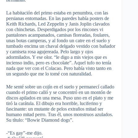
La habitación del primo estaba en penumbra, con las
persianas entornadas. En las paredes había posters de
Keith Richards, Led Zeppelin y Janis Joplin clavados
con chinchetas. Desperdigados por los rincones vi
pantalones acampanados, camisas floreadas, foulares,
unas botas camperas, y al fondo un catre en el suelo y
tumbado encima un chaval delgado vestido con bañador
y camiseta rosa agujereada. Pelo largo y ojos
adormilados. Y ese olor. “le digo a mis viejos que es
incienso indio, pero es chocolate”. Aquel tufo no tenía
nada que ver con el Colacao. Pero había visto tanto en
un segundo que me lo tomé con naturalidad.
Me senté sobre un cojín en el suelo y permanecí callado
cuando el primo calló y se concentró en un montón de
discos apilados en una mesa. Puso uno en el plato y me
tiró la carátula. El dibujo era horrible, luciferino y
fascinante: un mutante de pelos extraños mitad ser
humano mitad perro. Tras él, unos monstruos azulados.
Su título: “Bowie Diamond dogs”.
-“Es gay”-me dijo.