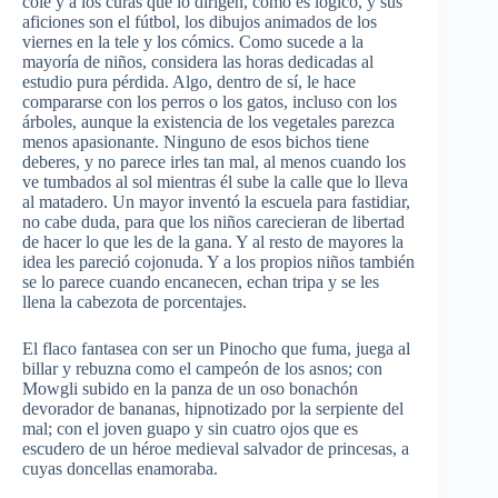
cole y a los curas que lo dirigen, como es lógico, y sus
aficiones son el fútbol, los dibujos animados de los
viernes en la tele y los cómics. Como sucede a la
mayoría de niños, considera las horas dedicadas al
estudio pura pérdida. Algo, dentro de sí, le hace
compararse con los perros o los gatos, incluso con los
árboles, aunque la existencia de los vegetales parezca
menos apasionante. Ninguno de esos bichos tiene
deberes, y no parece irles tan mal, al menos cuando los
ve tumbados al sol mientras él sube la calle que lo lleva
al matadero. Un mayor inventó la escuela para fastidiar,
no cabe duda, para que los niños carecieran de libertad
de hacer lo que les de la gana. Y al resto de mayores la
idea les pareció cojonuda. Y a los propios niños también
se lo parece cuando encanecen, echan tripa y se les
llena la cabezota de porcentajes.
El flaco fantasea con ser un Pinocho que fuma, juega al
billar y rebuzna como el campeón de los asnos; con
Mowgli subido en la panza de un oso bonachón
devorador de bananas, hipnotizado por la serpiente del
mal; con el joven guapo y sin cuatro ojos que es
escudero de un héroe medieval salvador de princesas, a
cuyas doncellas enamoraba.