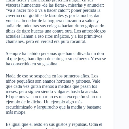
vísceras humeantes -de las fieras-, mirarlas y anunciar:
“va a hacer frio o va a hacer calor”; poner perdida la
caverna con grafittis de bisontes y, por la noche, dar
vueltas alrededor de la hoguera danzando a saltos y
aullando, mientras sus colegas hacían ritmo golpeando
tibias de tigre huecas una contra otra. Los antropólogos
actuales llaman a eso ritos mágicos, y a los primitivos
chamanes, pero en verdad era puro rocanrol.
Siempre ha habido personas que han cultivado un don
al que juzgaban digno de entregar su esfuerzo. Y eso se
ha convertido en su gasolina.
Nada de eso se sospecha en los primeros años. Los
niños pequeños son enanos horteras y gritones. Vale
que cada vez gritan menos a medida que pasan los
meses, pero siguen siendo vulgares hasta la arcada.
El que nos va a ocupar no es una excepción si no un
ejemplo de lo dicho. Un ejemplo algo más
escuchimizado y larguirucho que la media y bastante
más miope.
Es igual que el resto en sus gustos y repulsas. Odia el