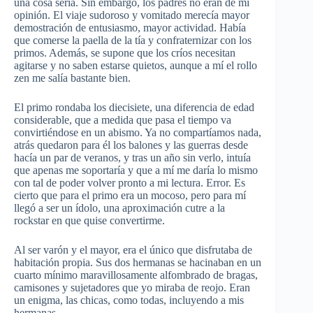
una cosa seria. Sin embargo, los padres no eran de mi
opinión. El viaje sudoroso y vomitado merecía mayor
demostración de entusiasmo, mayor actividad. Había
que comerse la paella de la tía y confraternizar con los
primos. Además, se supone que los críos necesitan
agitarse y no saben estarse quietos, aunque a mí el rollo
zen me salía bastante bien.
El primo rondaba los diecisiete, una diferencia de edad
considerable, que a medida que pasa el tiempo va
convirtiéndose en un abismo. Ya no compartíamos nada,
atrás quedaron para él los balones y las guerras desde
hacía un par de veranos, y tras un año sin verlo, intuía
que apenas me soportaría y que a mí me daría lo mismo
con tal de poder volver pronto a mi lectura. Error. Es
cierto que para el primo era un mocoso, pero para mí
llegó a ser un ídolo, una aproximación cutre a la
rockstar en que quise convertirme.
Al ser varón y el mayor, era el único que disfrutaba de
habitación propia. Sus dos hermanas se hacinaban en un
cuarto mínimo maravillosamente alfombrado de bragas,
camisones y sujetadores que yo miraba de reojo. Eran
un enigma, las chicas, como todas, incluyendo a mis
hermanas.