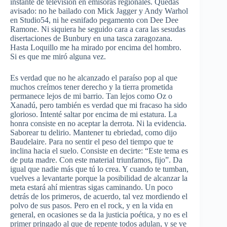
instante de televisión en emisoras regionales. Quedas
avisado: no he bailado con Mick Jagger y Andy Warhol
en Studio54, ni he esnifado pegamento con Dee Dee
Ramone. Ni siquiera he seguido cara a cara las sesudas
disertaciones de Bunbury en una tasca zaragozana.
Hasta Loquillo me ha mirado por encima del hombro.
Si es que me miró alguna vez.
Es verdad que no he alcanzado el paraíso pop al que
muchos creímos tener derecho y la tierra prometida
permanece lejos de mi barrio. Tan lejos como Oz o
Xanadú, pero también es verdad que mi fracaso ha sido
glorioso. Intenté saltar por encima de mi estatura. La
honra consiste en no aceptar la derrota. Ni la evidencia.
Saborear tu delirio. Mantener tu ebriedad, como dijo
Baudelaire. Para no sentir el peso del tiempo que te
inclina hacia el suelo. Consiste en decirte: “Este tema es
de puta madre. Con este material triunfamos, fijo”. Da
igual que nadie más que tú lo crea. Y cuando te tumban,
vuelves a levantarte porque la posibilidad de alcanzar la
meta estará ahí mientras sigas caminando. Un poco
detrás de los primeros, de acuerdo, tal vez mordiendo el
polvo de sus pasos. Pero en el rock, y en la vida en
general, en ocasiones se da la justicia poética, y no es el
primer pringado al que de repente todos adulan, y se ve