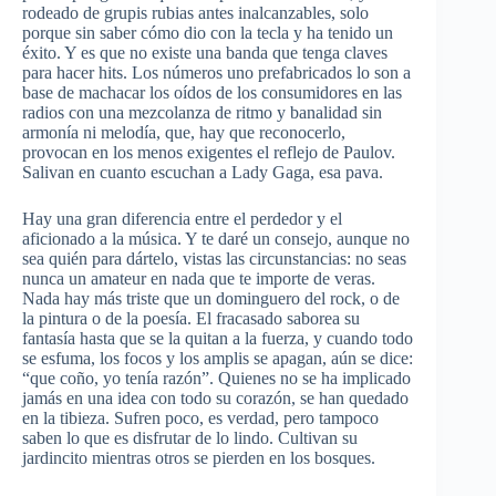
rodeado de grupis rubias antes inalcanzables, solo
porque sin saber cómo dio con la tecla y ha tenido un
éxito. Y es que no existe una banda que tenga claves
para hacer hits. Los números uno prefabricados lo son a
base de machacar los oídos de los consumidores en las
radios con una mezcolanza de ritmo y banalidad sin
armonía ni melodía, que, hay que reconocerlo,
provocan en los menos exigentes el reflejo de Paulov.
Salivan en cuanto escuchan a Lady Gaga, esa pava.
Hay una gran diferencia entre el perdedor y el
aficionado a la música. Y te daré un consejo, aunque no
sea quién para dártelo, vistas las circunstancias: no seas
nunca un amateur en nada que te importe de veras.
Nada hay más triste que un dominguero del rock, o de
la pintura o de la poesía. El fracasado saborea su
fantasía hasta que se la quitan a la fuerza, y cuando todo
se esfuma, los focos y los amplis se apagan, aún se dice:
“que coño, yo tenía razón”. Quienes no se ha implicado
jamás en una idea con todo su corazón, se han quedado
en la tibieza. Sufren poco, es verdad, pero tampoco
saben lo que es disfrutar de lo lindo. Cultivan su
jardincito mientras otros se pierden en los bosques.