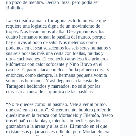
un pozo de mentira. Decían Ibiza, pero podía ser
Bollullos.
La excursión anual a Tarragona es todo un viaje que
requiere una logística digna de un movimiento de
tropas. Nos levantamos al alba. Desayunamos y los
cuatro hermanos toman la pastilla del mareo, porque
hay curvas al poco de salir. Nos metemos como
podemos en el seat seiscientos los seis seres humanos y
sus seis bocatas más una cesta con toallas, mudas y
otros cachivaches. El cochecito atraviesa los primeros
kilómetros con calor sofocante y Nino Bravo en el
casette. El padre ataca con decisión la primera curva y
entonces, como siempre, la hermana pequeña vomita
sobre sus hermanos. Y así llegamos a la costa de
Tarragona hediondos y mareados, no sé si por las
curvas o a causa de la química de las pastillas.
“No te quedes como un pasmao. Vete a ver al primo,
que está en su cuarto”. Sinceramente, hubiera preferido
quedarme en la terraza con Mortadelo y Filemón, fresco
tras el baño en la playa, mientras imbéciles gaviotas
graznaban a la arena y a las olas. El mundo en el que
existan esos pajarracos es ridículo, pero Mortadelo era