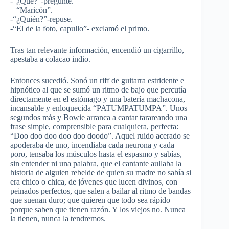
-“¿Qué?”-pregunté.
– “Maricón”.
-“¿Quién?”-repuse.
-“El de la foto, capullo”- exclamó el primo.
Tras tan relevante información, encendió un cigarrillo,
apestaba a colacao indio.
Entonces sucedió. Sonó un riff de guitarra estridente e
hipnótico al que se sumó un ritmo de bajo que percutía
directamente en el estómago y una batería machacona,
incansable y enloquecida “PATUMPATUMPA”. Unos
segundos más y Bowie arranca a cantar tarareando una
frase simple, comprensible para cualquiera, perfecta:
“Doo doo doo doo doo doodo”. Aquel ruido acerado se
apoderaba de uno, incendiaba cada neurona y cada
poro, tensaba los músculos hasta el espasmo y sabías,
sin entender ni una palabra, que el cantante aullaba la
historia de alguien rebelde de quien su madre no sabía si
era chico o chica, de jóvenes que lucen divinos, con
peinados perfectos, que salen a bailar al ritmo de bandas
que suenan duro; que quieren que todo sea rápido
porque saben que tienen razón. Y los viejos no. Nunca
la tienen, nunca la tendremos.