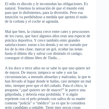
El niño es díscolo y le incomodan las obligaciones. Es
natural. Tenemos la sensación de que el mundo está
para que lo disfrutemos, para la diversión. Pero esa
intuición va perdiéndose a medida que aprieta el nudo
de la corbata y el coche se agranda.
Mal que bien, la criatura crece entre cates y pescozones
de los curas, que hace algunos años eran una especie de
práctica deportiva. Y crece también entre grandes
satisfacciones: zurrar a los demás y no ser zurrado por
los de la otra clase, marcar un gol, ocultar las notas
hasta el último día y salvar con disimulo el castigo,
conseguir el último libro de Tintín…
A los doce o trece años no se sabe lo que uno quiere ser
de mayor. De mayor, tampoco se sabe y son las
circunstancias, a menudo absurdas y malvadas, la que te
han llevado al lugar donde te hallas, casi siempre un mal
sitio, siempre peor que el del cuñado. Para el chico, la
pregunta “¿qué quieres ser de mayor?” le parece una
gilipollada, y debería estar prohibida. Y si algún
repelente con el pelo peinado con saliva de su madre
contesta “policía” o “médico” ya es que lo considera
serio candidato a ostiable. Tiene muy pocas cosas