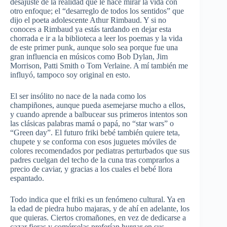
desajuste de la realidad que le hace mirar la vida con
otro enfoque; el “desarreglo de todos los sentidos” que
dijo el poeta adolescente Athur Rimbaud. Y si no
conoces a Rimbaud ya estás tardando en dejar esta
chorrada e ir a la biblioteca a leer los poemas y la vida
de este primer punk, aunque solo sea porque fue una
gran influencia en músicos como Bob Dylan, Jim
Morrison, Patti Smith o Tom Verlaine. A mí también me
influyó, tampoco soy original en esto.
El ser insólito no nace de la nada como los
champiñones, aunque pueda asemejarse mucho a ellos,
y cuando aprende a balbucear sus primeros intentos son
las clásicas palabras mamá o papá, no “star wars” o
“Green day”. El futuro friki bebé también quiere teta,
chupete y se conforma con esos juguetes móviles de
colores recomendados por pediatras perturbados que sus
padres cuelgan del techo de la cuna tras comprarlos a
precio de caviar, y gracias a los cuales el bebé llora
espantado.
Todo indica que el friki es un fenómeno cultural. Ya en
la edad de piedra hubo majaras, y de ahí en adelante, los
que quieras. Ciertos cromañones, en vez de dedicarse a
cazar fieras y comérselas preferían hurgar en sus