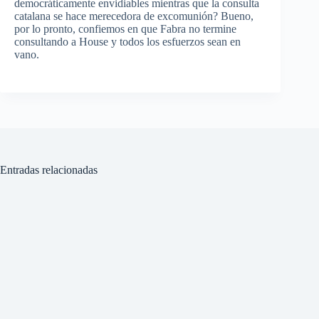
democráticamente
envidiables
mientras
que
la
consulta
catalana
se
hace
merecedora
de
excomunión
?
Bueno
,
por
lo pronto,
confiemos
en
que
Fabra
no
termine
consultando
a House y
todos
los
esfuerzos
sean
en
vano
.
Entradas relacionadas