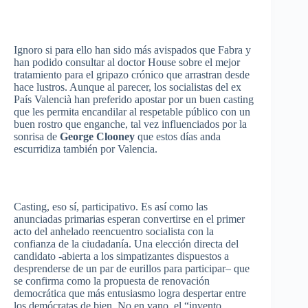
Ignoro
si
para
ello
han
sido
más
avispados
que
Fabra
y
han
podido
consultar
al doctor House
sobre
el
mejor
tratamiento
para
el
gripazo
crónico
que
arrastran
desde
hace
lustros
.
Aunque
al
parecer
, los
socialistas
del ex
País
Valencià
han
preferido
apostar
por
un
buen
casting
que
les
permita
encandilar
al
respetable
público
con un
buen
rostro
que
enganche
,
tal
vez
influenciados
por
la
sonrisa
de
George Clooney
que
estos
días
anda
escurridiza
también
por
Valencia.
Casting,
eso
sí
,
participativo
.
Es
así
como
las
anunciadas
primarias
esperan
convertirse
en el primer
acto
del
anhelado
reencuentro
socialista
con la
confianza
de la
ciudadanía
.
Una
elección
directa
del
candidato
-abierta
a los
simpatizantes
dispuestos
a
desprenderse
de un par de
eurillos
para
participar
–
que
se
confirma
como
la
propuesta
de
renovación
democrática
que
más
entusiasmo
logra
despertar
entre
los
demócratas
de
bien
. No en
vano
, el
“invento