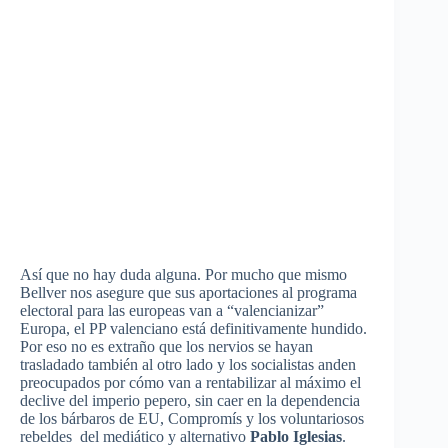
Así
que
no hay
duda
alguna
.
Por
mucho
que
mismo
Bellver
nos
asegure
que
sus
aportaciones
al
programa
electoral
para
las
europeas
van a
“valencianizar”
Europa
, el PP
valenciano
está
definitivamente
hundido
.
Por
eso
no
es
extraño
que
los
nervios
se
hayan
trasladado
también
al
otro
lado
y los
socialistas
anden
preocupados
por
cómo
van a
rentabilizar
al
máximo
el
declive
del
imperio
pepero
, sin
caer
en la
dependencia
de los
bárbaros
de EU,
Compromís
y los
voluntariosos
rebeldes
del
mediático
y
alternativo
Pablo Iglesias
.