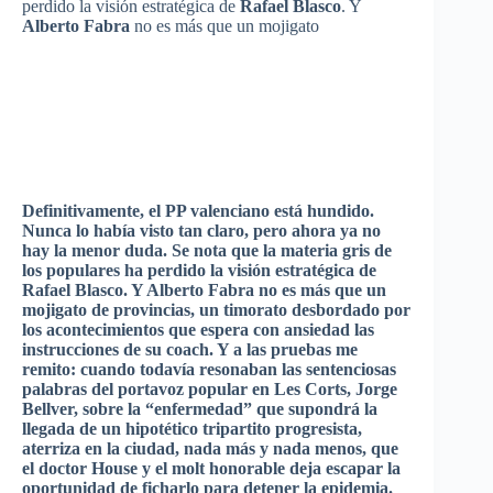
perdido
la
visión
estratégica
de
Rafael
Blasco
. Y
Alberto
Fabra
no
es
más
que
un
mojigato
Definitivamente
, el PP
valenciano
está
hundido
.
Nunca
lo
había
visto
tan
claro
,
pero
ahora
ya
no
hay la
menor
duda
. Se nota
que
la
materia
gris
de
los
populares
ha
perdido
la
visión
estratégica
de
Rafael
Blasco
. Y Alberto
Fabra
no
es
más
que
un
mojigato
de
provincias
, un
timorato
desbordado
por
los
acontecimientos
que
espera
con
ansiedad
las
instrucciones
de
su
coach. Y a
las
pruebas
me
remito
:
cuando
todavía
resonaban
las
sentenciosas
palabras
del
portavoz
popular en Les
Corts
, Jorge
Bellver
,
sobre
la
“enfermedad”
que
supondrá
la
llegada
de un
hipotético
tripartito
progresista
,
aterriza
en la
ciudad
, nada
más
y nada
menos
,
que
el doctor House y el molt honorable
deja
escapar
la
oportunidad
de
ficharlo
para
detener
la
epidemia
.