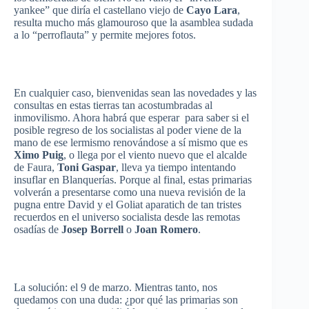
yankee”
que
diría
el
castellano
viejo
de
Cayo
Lara
,
resulta
mucho
más
glamouroso
que
la
asamblea
sudada
a lo
“perroflauta”
y
permite
mejores
fotos.
En
cualquier
caso
,
bienvenidas
sean
las
novedades
y
las
consultas
en
estas
tierras
tan
acostumbradas
al
inmovilismo
.
Ahora
habrá
que
esperar
para
saber
si
el
posible
regreso
de los
socialistas
al
poder
viene
de la
mano
de
ese
lermismo
renovándose
a
sí
mismo
que
es
Ximo
Puig
, o
llega
por
el
viento
nuevo
que
el
alcalde
de
Faura
,
Toni
Gaspar
,
lleva
ya
tiempo
intentando
insuflar
en
Blanquerías
.
Porque
al final,
estas
primarias
volverán
a
presentarse
como
una
nueva
revisión
de la
pugna
entre
David y el
Goliat
aparatich
de tan
tristes
recuerdos
en el
universo
socialista
desde
las
remotas
osadías
de
Josep
Borrell
o
Joan Romero
.
La
solución
: el 9 de
marzo
.
Mientras
tanto
, nos
quedamos
con
una
duda
: ¿
por
qué
las
primarias
son