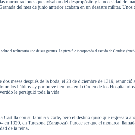
las
murmuraciones
que
avisaban
del
despropósito
y la
necesidad
de
man
Granada del
mes
de
junio
anterior
acabara
en un
desastre
militar
.
Unos
sobre
el
reclinatorio
uno
de
sus
guantes
. La
pieza
fue
incorporada
al escudo de
Gandesa
(
pued
e dos
meses
después
de la
boda
, el 23 de
diciembre
de 1319,
renunció
a
tomó
los
hábitos
–y
por
breve
tiempo–
en la
Orden
de los
Hospitalarios
vertido
le
persiguió
toda
la
vida
.
a
Castilla
con
su
familia
y
corte
,
pero
el
destino
quiso
que
regresara
añ
o–
en 1329, en
Tarazona
(
Zaragoza
).
Parece
ser
que
el
monarca
,
llamad
idad
de la
reina
.