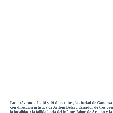
Los
próximos
días
18 y 19 de
octubre
, la
ciudad
de
Gandesa
con
dirección
artística
de
Antoni
Belart
,
ganador
de
tres
pre
la
localidad
: la
fallida
boda
del
infante
Jaime de
Aragón
y la