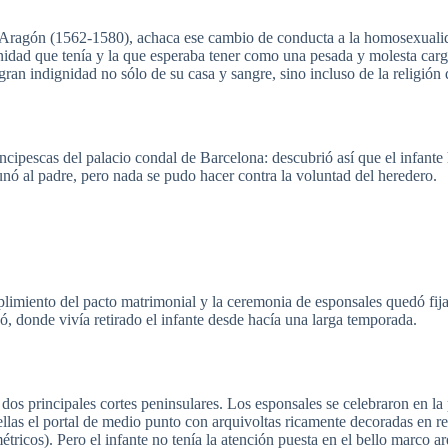
Aragón
(1562-1580),
achaca
ese
cambio
de
conducta
a la
homosexuali
nidad
que
tenía
y la
que
esperaba
tener
como
una
pesada
y
molesta
car
gran
indignidad
no
sólo
de
su
casa y
sangre
,
sino
incluso
de la
religión
incipescas
del
palacio
condal
de Barcelona:
descubrió
así
que
el
infante
unó
al padre,
pero
nada se
pudo
hacer
contra la
voluntad
del
heredero
.
limiento
del
pacto
matrimonial y la
ceremonia
de
esponsales
quedó
fij
dó
,
donde
vivía
retirado
el
infante
desde
hacía
una
larga
temporada
.
dos
principales
cortes
peninsulares
. Los
esponsales
se
celebraron
en la
ellas
el portal de
medio
punto
con
arquivoltas
ricamente
decoradas
en re
étricos
).
Pero
el
infante
no
tenía
la
atención
puesta
en el
bello
marco
ar