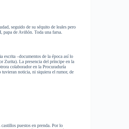
iudad
,
seguido
de
su
séquito
de
leales
pero
I
, papa de
Aviñón
.
Toda
una
farsa
.
ia
escrita
–documentos
de la
época
así
lo
or
Zurita
). La
presencia
del
príncipe
en la
otrora
colaborador
en la
Procuraduría
o
tuvieran
noticia
,
ni
siquiera
el rumor, de
s
castillos
puestos
en
prenda
.
Por
lo