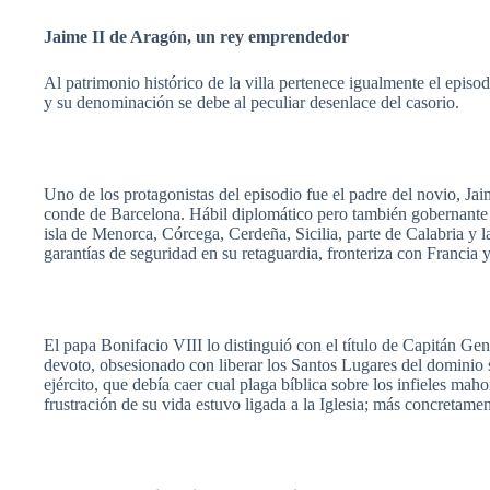
Jaime II de
Aragón
, un
rey
emprendedor
Al
patrimonio
histórico
de la villa
pertenece
igualmente
el
episod
y
su
denominación
se
debe
al peculiar
desenlace
del
casorio
.
Uno de los
protagonistas
del
episodio
fue
el padre del
novio
, Ja
conde
de Barcelona.
Hábil
diplomático
pero
también
gobernante
isla
de
Menorca
,
Córcega
,
Cerdeña
,
Sicilia
,
parte
de
Calabria
y
l
garantías
de
seguridad
en
su
retaguardia
,
fronteriza
con
Francia
El papa
Bonifacio
VIII lo
distinguió
con el
título
de
Capitán
Gene
devoto
,
obsesionado
con
liberar
los Santos
Lugares
del
dominio
ejército
,
que
debía
caer
cual
plaga
bíblica
sobre
los
infieles
maho
frustración
de
su
vida
estuvo
ligada
a la
Iglesia
;
más
concretamen