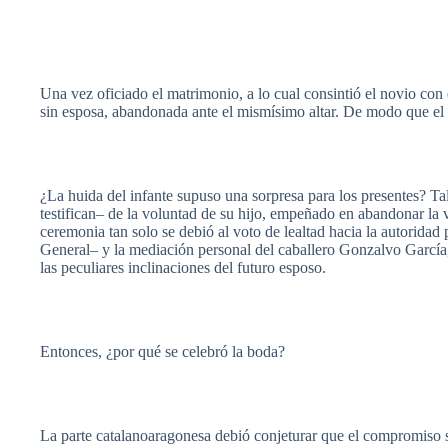
Una
vez
oficiado
el
matrimonio
, a lo
cual
consintió
el
novio
con 
sin
esposa
,
abandonada
ante el
mismísimo
altar. De
modo
que
el
¿La
huida
del
infante
supuso
una
sorpresa
para
los
presentes
? Ta
testifican–
de la
voluntad
de
su
hijo
,
empeñado
en
abandonar
la
ceremonia
tan solo se
debió
al
voto
de
lealtad
hacia
la
autoridad
General– y la
mediación
personal del
caballero
Gonzalvo
García
las
peculiares
inclinaciones
del
futuro
esposo
.
Entonces
, ¿
por
qué
se
celebró
la
boda
?
La
parte
catalanoaragonesa
debió
conjeturar
que
el
compromiso