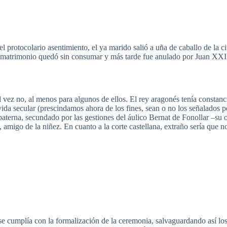
el
protocolario
asentimiento
, el
ya
marido
salió
a
uña
de
caballo
de la
c
matrimonio
quedó
sin
consumar
y
más
tarde
fue
anulado
por
Juan
XXI
l
vez
no, al
menos
para
algunos
de
ellos
. El
rey
aragonés
tenía
constanc
vida
secular (
prescindamos
ahora
de los fines,
sean
o no los
señalados
p
paterna
,
secundado
por
las
gestiones
del
áulico
Bernat
de
Fonollar
–su
, amigo de la
niñez
. En
cuanto
a la
corte
castellana
,
extraño
sería
que
n
se
cumplía
con la
formalización
de la
ceremonia
,
salvaguardando
así
lo