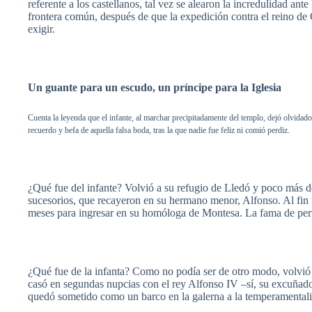
referente
a los
castellanos
,
tal
vez
se
alearon
la
incredulidad
ante
frontera
común
,
después
de
que
la
expedición
contra el
reino
de 
exigir
.
Un
guante
para
un escudo, un
príncipe
para
la
Iglesia
Cuenta
la
leyenda
que
el
infante
, al
marchar
precipitadamente
del
templo
,
dejó
olvidado
recuerdo
y
befa
de
aquella
falsa
boda
,
tras
la
que
nadie
fue
feliz
ni
comió
perdiz
.
¿
Qué
fue
del
infante
?
Volvió
a
su
refugio
de
Lledó
y
poco
más
d
sucesorios
,
que
recayeron
en
su
hermano
menor
, Alfonso. Al fin
meses
para
ingresar
en
su
homóloga
de
Montesa
. La
fama
de
per
¿
Qué
fue
de la
infanta
? Como no
podía
ser
de
otro
modo
,
volvió
casó
en
segundas
nupcias
con el
rey
Alfonso IV
–sí
,
su
excuñad
quedó
sometido
como
un
barco
en la
galerna
a la
temperamental