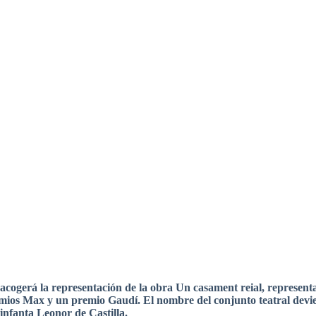
acogerá
la
representación
de la
obra
Un
casament
reial
,
represent
mios
Max y un
premio
Gaudí
. El
nombre
del
conjunto
teatral
devi
infanta
Leonor
de
Castilla
.