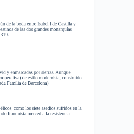
aún
de la
boda
entre
Isabel I de
Castilla
y
estinos
de
las
dos
grandes
monarquías
1319.
vid
y
enmarcadas
por
sierras.
Aunque
ooperativa
) de
estilo
modernista
,
construido
ada
Familia
de Barcelona).
bélicos
,
como
los
siete
asedios
sufridos
en la
ndo
franquista
merced
a la
resistencia