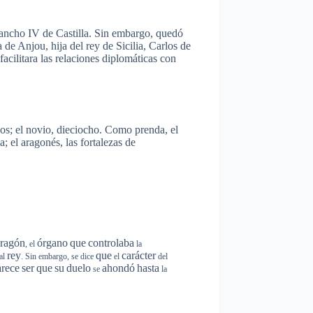
ancho
IV de
Castilla
. Sin embargo,
quedó
a de Anjou,
hija
del
rey
de
Sicilia
, Carlos de
facilitara
las
relaciones
diplomáticas
con
os
; el
novio
,
dieciocho
. Como
prenda
, el
a; el
aragonés
,
las
fortalezas
de
ragón
órgano
que
controlaba
, el
la
rey
que
carácter
al
. Sin embargo, se dice
el
del
arece
ser
que
su
duelo
ahondó
hasta
se
la