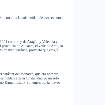
eal con
toda
la
solemnidad
de
esos
eventos
,
 1291
como
rey
de
Aragón
y Valencia y
al
provincia
de Alicante, el
valle
de
Arán
, la
nsión
mediterránea
,
proyecto
que
exigía
el
carácter
del
monarca
,
que
era hombre
nes
militares
de la
Cristiandad
en un solo
ogo
Ramon
Llull
). Sin embargo, la mayor