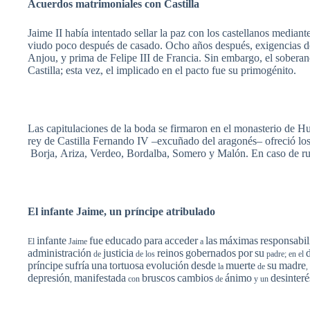
Acuerdos
matrimoniales
con
Castilla
Jaime II
había
intentado
sellar
la
paz
con los
castellanos
mediant
viudo
poco
después
de
casado
.
Ocho
años
después
,
exigencias
d
Anjou, y prima de Felipe III de
Francia
. Sin embargo, el
soberan
Castilla
;
esta
vez
, el
implicado
en el
pacto
fue
su
primogénito
.
Las
capitulaciones
de la
boda
se
firmaron
en el
monasterio
de
Hu
rey
de
Castilla
Fernando IV
–excuñado
del
aragonés–
ofreció
lo
Borja
,
Ariza
,
Verdeo
,
Bordalba
,
Somero
y
Malón
. En
caso
de
r
El
infante
Jaime, un
príncipe
atribulado
infante
fue
educado
para
acceder
las
máximas
responsabil
El
Jaime
a
administración
justicia
reinos
gobernados
por
su
de
de los
padre; en el
príncipe
sufría
una
tortuosa
evolución
desde
muerte
su
madre
la
de
,
depresión
manifestada
bruscos
cambios
ánimo
desinteré
,
con
de
y un