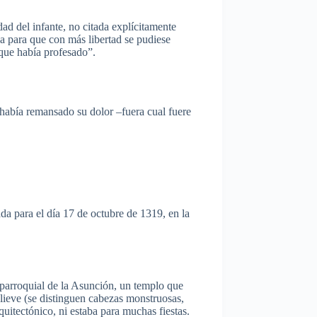
dad
del
infante
, no
citada
explícitamente
ga
para
que
con
más
libertad
se
pudiese
que
había
profesado”
.
había
remansado
su
dolor
–fuera
cual
fuere
ada
para
el
día
17 de
octubre
de 1319, en la
parroquial
de la
Asunción
, un
templo
que
lieve (se
distinguen
cabezas
monstruosas
,
quitectónico
,
ni
estaba
para
muchas
fiestas.