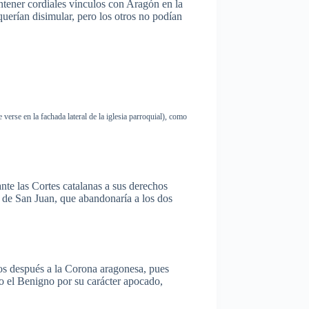
tener
cordiales
vínculos
con
Aragón
en la
querían
disimular
,
pero
los
otros
no
podían
e
verse en la
fachada
lateral de la
iglesia
parroquial
),
como
nte
las
Cortes
catalanas
a
sus
derechos
de San Juan,
que
abandonaría
a los dos
os
después
a la Corona
aragonesa
,
pues
o
el
Benigno
por
su
carácter
apocado
,