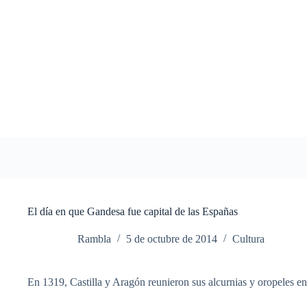
Saltar
al
contenido
El día en que Gandesa fue capital de las Españas
Rambla
5 de octubre de 2014
Cultura
En 1319,
Castilla
y
Aragón
reunieron
sus
alcurnias
y
oropeles
en