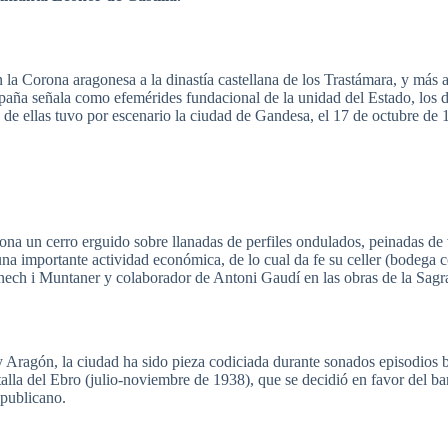
 la Corona
aragonesa
a la
dinastía
castellana
de los
Trastámara
, y
más
paña
señala
como
efemérides
fundacional
de la
unidad
del
Estado
, los
d
de
ellas
tuvo
por
escenario
la
ciudad
de
Gandesa
, el 17 de
octubre
de 
orona un
cerro
erguido
sobre
llanadas
de
perfiles
ondulados
,
peinadas
de
una
importante
actividad
económica
, de lo
cual
da
fe
su
celler
(bodega
c
nech
i
Muntaner
y
colaborador
de
Antoni
Gaudí
en
las
obras
de la
Sagr
y
Aragón
, la
ciudad
ha
sido
pieza
codiciada
durante
sonados
episodios
alla
del
Ebro
(
julio-noviembre
de 1938),
que
se
decidió
en favor del
ba
epublicano
.