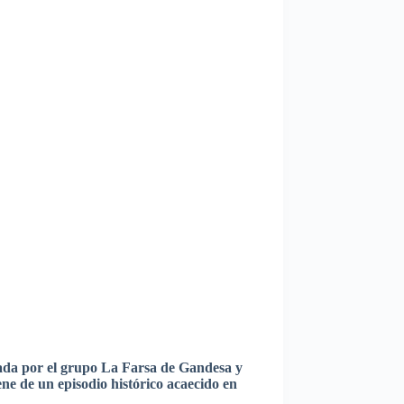
ada
por
el
grupo
La
Farsa
de
Gandesa
y
ene
de un
episodio
histórico
acaecido
en