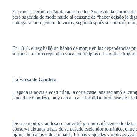
El
cronista
Jerónimo
Zurita
,
autor
de los
Anales
de la Corona de
pero
sugerida
de
modo
nítido
al
acusarle
de
“haber
dejado
la
dig
entregar
a
todo
género
de
vicios
,
según
después
se
conoció
, con
En 1318, el
rey
halló
un
hábito
de
monje
en
las
dependencias
pr
su
causa–
en
una
repentina
vocación
religiosa
. La
noticia
import
La
Farsa
de
Gandesa
Llegada
la
novia
a
edad
núbil
, la
corte
castellana
reclamó
el
cump
ciudad
de
Gandesa
,
muy
cercana
a la
localidad
turolense
de
Lle
De
este
modo
,
Gandesa
se
convirtió
por
unos
días
en
sede
de
las
conserva
algunas
trazas
de
su
pasado
esplendor
románico
,
entre
figuras
humanas
y de
animales
,
formas
vegetales
y
motivos
geom