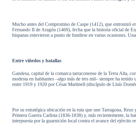
Mucho
antes del
Compromiso
de
Caspe
(1412),
que
entronizó
en
Fernando II de
Aragón
(1469),
fecha
que
la
historia
oficial
de
Es
hispanas
estuvieron
a
punto
de
fundirse
en
varias
ocasiones
.
Una
Entre
viñedos
y
batallas
Gandesa
, capital de la
comarca
tarraconense
de la Terra Alta, c
modesta
en
habitantes
–algo
más
de
tres
mil–
siempre
ha
tenido
entre
1919 y 1920
por
Cèsar
Martinell
(
discípulo
de
Lluís
Domé
Por
su
estratégica
ubicación
en la
ruta
que
une
Tarragona,
Reus
Primera
Guerra
Carlista
(1836-1838) y,
más
recientemente
, la
bat
interpuesta
por
la
guarnición
local contra el
avance
del
ejército
r