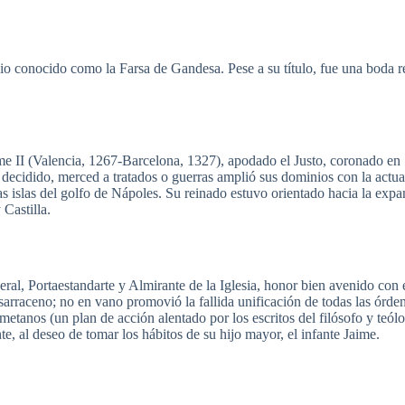
io
conocido
como
la
Farsa
de
Gandesa
.
Pese
a
su
título
,
fue
una
boda
r
ime II (Valencia, 1267-Barcelona, 1327),
apodado
el
Justo
,
coronado
en
decidido
,
merced
a
tratados
o
guerras
amplió
sus
dominios
con la actu
as
islas
del
golfo
de
Nápoles
. Su
reinado
estuvo
orientado
hacia
la
expa
y
Castilla
.
ral,
Portaestandarte
y
Almirante
de la
Iglesia
, honor
bien
avenido
con 
sarraceno
; no en
vano
promovió
la
fallida
unificación
de
todas
las
órde
metanos
(un plan de
acción
alentado
por
los
escritos
del
filósofo
y
teól
te
, al
deseo
de
tomar
los
hábitos
de
su
hijo
mayor, el
infante
Jaime.