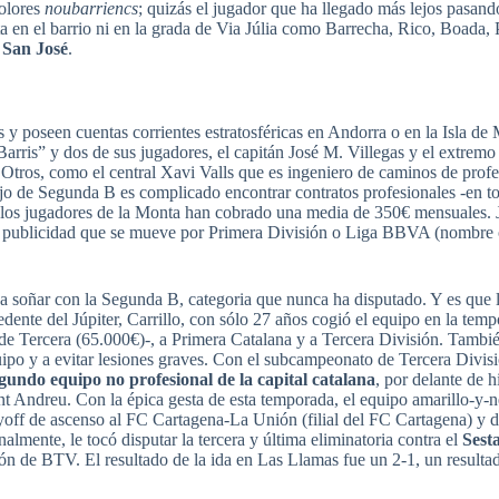
colores
noubarriencs
; quizás el jugador que ha llegado más lejos pasan
 en el barrio ni en la grada de Via Júlia como Barrecha, Rico, Boada, 
 San José
.
 y poseen cuentas corrientes estratosféricas en Andorra o en la Isla de
arris” y dos de sus jugadores, el capitán José M. Villegas y el extremo
 Otros, como el central Xavi Valls que es ingeniero de caminos de profe
jo de Segunda B es complicado encontrar contratos profesionales -en to
e los jugadores de la Monta han cobrado una media de 350€ mensuales. 
 publicidad que se mueve por Primera División o Liga BBVA (nombre of
soñar con la Segunda B, categoria que nunca ha disputado. Y es que la
dente del Júpiter, Carrillo, con sólo 27 años cogió el equipo en la tem
de Tercera (65.000€)-, a Primera Catalana y a Tercera División. También
quipo y a evitar lesiones graves. Con el subcampeonato de Tercera Divi
egundo equipo no profesional de la capital catalana
, por delante de 
Sant Andreu. Con la épica gesta de esta temporada, el equipo amarillo-y-
off de ascenso al FC Cartagena-La Unión (filial del FC Cartagena) y d
almente, le tocó disputar la tercera y última eliminatoria contra el
Sest
sión de BTV. El resultado de la ida en Las Llamas fue un 2-1, un resulta