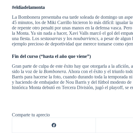
#eldiadelamonta
La Bombonera presentaba esa tarde soleada de domingo un aspecto
45 minutos, los de Miki Carrillo hicieron lo más difícil: igualar 
de repente otro penalti por unas manos en la defensa vasca. Pero
la Monta. Ya sin nada a hacer, Xavi Valls marcó el gol del empate
una fiesta. Los
sestaoarras
y los
noubarriencs
, a pesar de algun
ejemplo precioso de deportividad que merece tomarse como eje
Fin del curso (“hasta el año que viene”)
Gran parte de culpa de este éxito hay que otorgarla a la afición
sido la voz de
la Bombonera
. Ahora con el éxito y el triunfo to
Barris para hacerse la foto, cuando durando toda la temporada ni
y haciendo de embajador de Nou Barris y del fútbol modesto de B
histórica Monta debutó en Tercera División, jugó el playoff, se 
Comparte tu aprecio