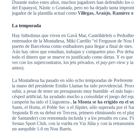
Durante todos estos años, muchos jugadores han defendido los 
del Espanyol, Nàstic o Granada, pero no ha dejado tanta impronta
jugador de la plantilla actual como
Villegas, Araújo, Ramírez o
La temporada
Hay futbolistas que viven en Gavà Mar, Castelldefels o Pedralbes
entrenador de la Montañesa, Miki Carrillo “el Ferguson de Nou B
puerto de Barcelona como estibadores para llegar a final de mes.
Aún hay otros que estudian, trabajan y comparten piso. Por deba
todo el dinero que se mueve es justificado como dietas. Y es qu
ver con los supercontratos, los jets privados, el
pay-per-view
y la
amos).
La Montañesa ha pasado en sólo ocho temporadas de Preferente a 
la mano del presidente Emilio Llamas ha sido providencial. Proce
subir, a pesar de tener un presupuesto muy humilde -el más bajo 
césped artificial, ha ayudado mucho a consolidar el juego del e
campeón ha sido el Llagostera-,
la Monta se ha erigido en el s
Sants, el Horta, el Poble Sec o el Júpiter, sólo superada por el 
Segunda B en su debut en Tercera, primero eliminando en el play
de Santander) con remontada incluida y a los penaltis en casa. Fin
Sestao Sport Club, con la vuelta en Via Júlia y con la retransmi
un asequible 1-0 en Nou Barris.