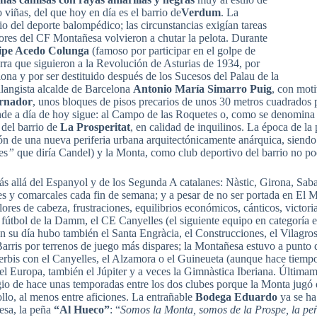
 viñas, del que hoy en día es el barrio de
Verdum
. La
io del deporte balompédico; las circunstancias exigían tareas
dores del CF Montañesa volvieron a chutar la pelota. Durante
ipe Acedo Colunga
(famoso por participar en el golpe de
uerra que siguieron a la Revolución de Asturias de 1934, por
ona y por ser destituido después de los Sucesos del Palau de la
alangista alcalde de Barcelona
Antonio María Simarro Puig
, con mot
ernador
, unos bloques de pisos precarios de unos 30 metros cuadrados p
e a día de hoy sigue: al Campo de las Roquetes o, como se denomina 
, del barrio de
La Prosperitat
, en calidad de inquilinos. La época de l
ión de una nueva periferia urbana arquitectónicamente anárquica, siend
es
”
que diría Candel) y la Monta, como club deportivo del barrio no pod
ás allá del Espanyol y de los Segunda A catalanes: Nàstic, Girona, Sa
ales y comarcales cada fin de semana; y a pesar de no ser portada en E
lores de cabeza, frustraciones, equilibrios económicos, cánticos, victori
 fútbol de la Damm, el CE Canyelles (el siguiente equipo en categoría e
 su día hubo también el Santa Engràcia, el Construcciones, el Vilagros
ris por terrenos de juego más dispares; la Montañesa estuvo a punto de
derbis con el Canyelles, el Alzamora o el Guineueta (aunque hace tiempo
 el Europa, también el Júpiter y a veces la Gimnàstica Iberiana. Última
igio de hace unas temporadas entre los dos clubes porque la Monta jugó
o, al menos entre aficiones. La entrañable
Bodega Eduardo
ya se ha
esa, la peña
“Al Hueco”
: “
Somos la Monta, somos de la Prospe, la pe