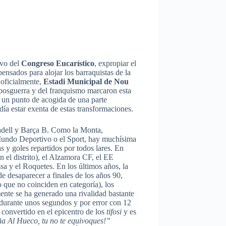
ivo del
Congreso Eucarístico
, expropiar el
ensados para alojar los barraquistas de la
oficialmente,
Estadi Municipal de Nou
a posguerra y del franquismo marcaron esta
o un punto de acogida de una parte
ía estar exenta de estas transformaciones.
badell y Barça B. Como la Monta,
l Mundo Deportivo o el Sport, hay muchísima
as y goles repartidos por todos lares. En
n el distrito), el Alzamora CF, el EE
sa y el Roquetes. En los últimos años, la
 desaparecer a finales de los años 90,
 que no coinciden en categoría), los
mente se ha generado una rivalidad bastante
 durante unos segundos y por error con 12
 convertido en el epicentro de los
tifosi
y es
ña Al Hueco, tu no te equivoques!”