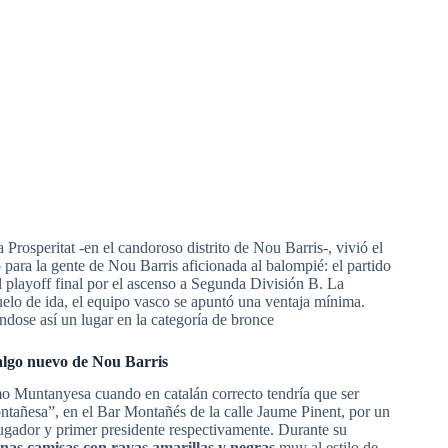
Prosperitat -en el candoroso distrito de Nou Barris-, vivió el
 para la gente de Nou Barris aficionada al balompié: el partido
l playoff final por el ascenso a Segunda División B. La
elo de ida, el equipo vasco se apuntó una ventaja mínima.
ndose así un lugar en la categoría de bronce
algo nuevo de Nou Barris
mo Muntanyesa cuando en catalán correcto tendría que ser
tañesa”, en el Bar Montañés de la calle Jaume Pinent, por un
jugador y primer presidente respectivamente. Durante su
nas camisas con rayas amarillas y negras
muy al estilo de