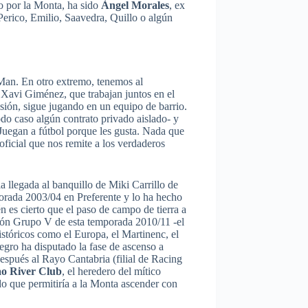
do por la Monta, ha sido
Àngel Morales
, ex
Perico, Emilio, Saavedra, Quillo o algún
 Man. En otro extremo, tenemos al
 Xavi Giménez, que trabajan juntos en el
sión, sigue jugando en un equipo de barrio.
do caso algún contrato privado aislado- y
Juegan a fútbol porque les gusta. Nada que
icial que nos remite a los verdaderos
 llegada al banquillo de Miki Carrillo de
porada 2003/04 en Preferente y lo ha hecho
 es cierto que el paso de campo de tierra a
sión Grupo V de esta temporada 2010/11 -el
históricos como el Europa, el Martinenc, el
negro ha disputado la fase de ascenso a
espués al Rayo Cantabria (filial de Racing
ao River Club
, el heredero del mítico
do que permitiría a la Monta ascender con