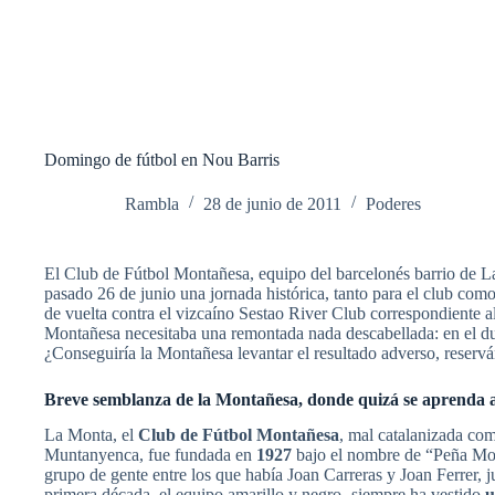
Domingo de fútbol en Nou Barris
Rambla
28 de junio de 2011
Poderes
El Club de Fútbol Montañesa, equipo del barcelonés barrio de La 
pasado 26 de junio una jornada histórica, tanto para el club como
de vuelta contra el vizcaíno Sestao River Club correspondiente a
Montañesa necesitaba una remontada nada descabellada: en el du
¿Conseguiría la Montañesa levantar el resultado adverso, reservá
Breve semblanza de la Montañesa, donde quizá se aprenda 
La Monta, el
Club de Fútbol Montañesa
, mal catalanizada co
Muntanyenca, fue fundada en
1927
bajo el nombre de “Peña Mon
grupo de gente entre los que había Joan Carreras y Joan Ferrer, 
primera década, el equipo amarillo y negro -siempre ha vestido
u