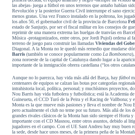
las abejas- juega a fútbol en unos terrenos que antaño habían sido
Revolución y la posterior Guerra Civil interrumpe el sano ejercic
menos gratas. Una vez Franco instalado en la poltrona, los juga
los años 50, el gobernador civil de la provincia de Barcelona
Fel
estado de Sanjurjo, por ser el fiscal militar en los consejos de g
reprimir de una manera extrema las huelgas de tranvías en Barcel
Música -protagonizados, entre otros, por Jordi Pujol) ordena al f
terreno de juego para construir las llamadas
Viviendas del Gob
Diagonal. A la Monta no le quedó más remedio que mudarse dónd
Barris
(también se conoce popularmente como
La Bombonera
)
zona noroeste de la capital de Catalunya dando lugar a la aparic
importante de la inmigración obrera castellana (“los otros catalan
Aunque no lo parezca, hay vida más allá del Barça, hay
fútbol
m
centenares de equipos se calzan las botas por categorías region
intrahistoria local, política, personal; y muchísimos proyectos, do
Nou Barris hay vida futbolera y futbolística; está la Academia de
Guineueta, el CCD Turó de la Peira y el Racing de Vallbona; y en
Monta es la que mueve más pasiones y lleva el nombre de Nou Bar
pero actualmente el club no teme por su futuro. Más allá de los 
grandes rivales clásicos de la Monta han sido siempre el Horta y
importante con el CD Masnou, entre otros asuntos, debido al lit
jugadores en el campo. Con el UE Sant Andreu hay muy buen roll
la sede, desde hace unos meses, de la primera peña de la Montañ