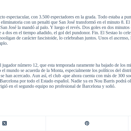
 espectacular, con 3.500 espectadores en la grada. Todo estaba a punt
la eliminatoria con un penalti que San José transformó en el minuto 8. E
 San José la mandó al palo. Y luego el revés. Dos goles en dos minutos
 a dos en el tiempo añadido, el gol del pundonor. Fin. El Sestao lo cele
 hooligan de carácter fascistoide, lo celebraban juntos. Unos el ascenso,
mplo.
, al jugador número 12, que esta temporada raramente ha bajado de los m
do el mundo se acuerda de la Monta, especialmente los políticos del dist
 se han acercado. Aun así, el club -que ahora cuenta con más de 300 so
arcelona por todo el Estado español. Nadie ya en Nou Barris podrá olv
erigió en el segundo equipo no profesional de Barcelona y soñó.