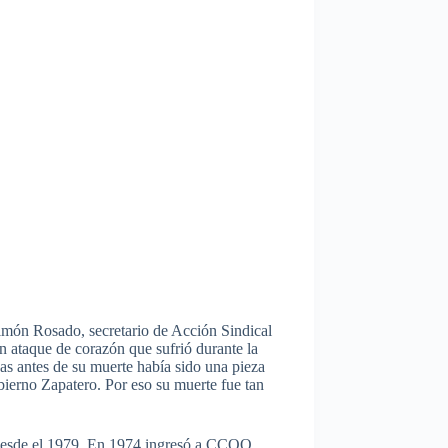
imón Rosado, secretario de Acción Sindical
 ataque de corazón que sufrió durante la
s antes de su muerte había sido una pieza
obierno Zapatero. Por eso su muerte fue tan
a desde el 1979. En 1974 ingresó a CCOO