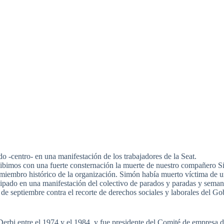
 -centro- en una manifestación de los trabajadores de la Seat.
ibimos con una fuerte consternación la muerte de nuestro compañero S
iembro histórico de la organización. Simón había muerto víctima de un
ipado en una manifestación del colectivo de parados y paradas y semana
 de septiembre contra el recorte de derechos sociales y laborales del G
Derbi entre el 1974 y el 1984, y fue presidente del Comité de empres