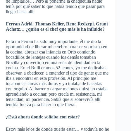
de limpiarlos… Pero al ponerme la chaquetilla nadie
tenía por qué saber lo que había tenido que pasar para
llegar hasta allí.
Ferran Adrià, Thomas Keller, Rene Redzepi, Grant
Achatz…
¿quién es el chef que más le ha influido?
Para mi Ferran ha sido muy importante, él me dio la
oportunidad de liberar mi cerebro para ser yo misma en
la cocina, abrazar esa infancia en Orio comiendo
bocadillos de lentejas cuando los demás tomaban
Nocilla y convertirlo en una seña de identidad en la
cocina. En el Bulli eramos 52 leones, yo me dedicaba a
observar, a obedecer, a entender el tipo de gente que me
iba a encontrar en esta profesión. Al principio me
tocaban las tareas más duras y yo trataba de hacerlas
con orgullo. Al barrer o cargar melones quizá no estaba
aprendiendo a cocinar, pero crecía mi resistencia, mi
tenacidad, mi paciencia. Sabía que si sobrevivía allí
tendría fuerza para hacer lo que fuera.
¿Está ahora donde soñaba con estar?
Estoy más lejos de donde quería estar… y todavía no he