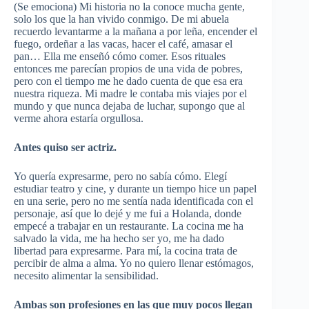
(Se emociona) Mi historia no la conoce mucha gente,
solo los que la han vivido conmigo. De mi abuela
recuerdo levantarme a la mañana a por leña, encender el
fuego, ordeñar a las vacas, hacer el café, amasar el
pan… Ella me enseñó cómo comer. Esos rituales
entonces me parecían propios de una vida de pobres,
pero con el tiempo me he dado cuenta de que esa era
nuestra riqueza. Mi madre le contaba mis viajes por el
mundo y que nunca dejaba de luchar, supongo que al
verme ahora estaría orgullosa.
Antes quiso ser actriz.
Yo quería expresarme, pero no sabía cómo. Elegí
estudiar teatro y cine, y durante un tiempo hice un papel
en una serie, pero no me sentía nada identificada con el
personaje, así que lo dejé y me fui a Holanda, donde
empecé a trabajar en un restaurante. La cocina me ha
salvado la vida, me ha hecho ser yo, me ha dado
libertad para expresarme. Para mí, la cocina trata de
percibir de alma a alma. Yo no quiero llenar estómagos,
necesito alimentar la sensibilidad.
Ambas son profesiones en las que muy pocos llegan