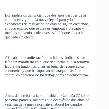
Los
sindicatos
denuncian
que
dos
años
después
de la
entrada
en vigor de la
nueva
ley
, el
paro
y los
expedientes
de
regulación
de
empleo
siguen
creciendo
,
el
poco
empleo
que
se
crea
es
temporal y
precario
y
muchos
convenios
colectivos
están
bloqueados
o
han
quedado
sin
efecto
.
Al
acabar
la
manifestación
, los
líderes
sindicales
han
leído
un
manifiesto
en el
que
denuncian
que
la
reforma
laboral
ha
traído
más
crisis en
lugar
de
recuperación
económica
y
que
ha
supuesto
«el
ataque
más
fuerte
contra los
derechos
de los
trabajadores
en
democracia
«.
Antes de la
reforma
laboral
había
en
Cataluña
775.000
personas
paradas
,
mientras
que
después
de dos
años
de
vigencia
de la
nueva
normativa
laboral
los
parados
suman
820.400 en
Cataluña
,
según
los
sindicatos
.