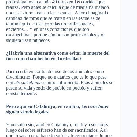
profesional mata al año 40 toros en las corridas que
realiza. Pero antes se calcula que de media ha matado
unos seis toros más en las escuelas. Ahora imagina la
cantidad de toros que se matan en las escuelas de
tauromaquia, en las corridas no profesionales,
encierros… Y en unas condiciones que son
escabechinas, porque aún no son profesionales y ni
siquiera usan muñecos.
¿Habría una alternativa como evitar la muerte del
toro como han hecho en Tordesillas?
Pacma está en contra del uso de los animales como
divertimento. Porque no matarlos que es lo que pasa
con
els correbous
es puro sufrimiento. Esos animales se
pasan su vida yendo de pueblo en pueblo y sufren
constantemente.
Pero aquí en Catalunya, en cambio, los
correbous
siguen siendo legales
Y no sólo esto, aquí en Catalunya, por ley, esos toros
luego del sobre esfuerzo han de ser sacrificados. Así
que lo sacan para hacerlo sufrir y luego matarlo, lo que