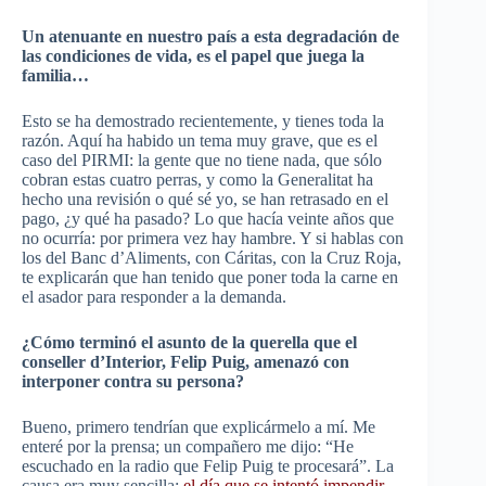
Un atenuante en nuestro país a esta degradación de
las condiciones de vida, es el papel que juega la
familia…
Esto se ha demostrado recientemente, y tienes toda la
razón. Aquí ha habido un tema muy grave, que es el
caso del
PIRMI
: la gente que no tiene nada, que sólo
cobran estas cuatro perras, y como la
Generalitat
ha
hecho una revisión o qué sé yo, se han retrasado en el
pago, ¿y qué ha pasado? Lo que hacía veinte años que
no ocurría: por primera vez hay hambre. Y si hablas con
los del
Banc
d’Aliments
, con
Cáritas
, con la Cruz Roja,
te explicarán que han tenido que poner toda la carne en
el asador para responder a la demanda.
¿Cómo terminó el asunto de la querella que el
conseller
d’Interior
,
Felip
Puig
, amenazó con
interponer contra su persona?
Bueno, primero tendrían que
explicármelo
a mí. Me
enteré por la prensa; un compañero me dijo: “He
escuchado en la radio que
Felip
Puig
te procesará”. La
causa era muy sencilla:
el día que se intentó
impendir