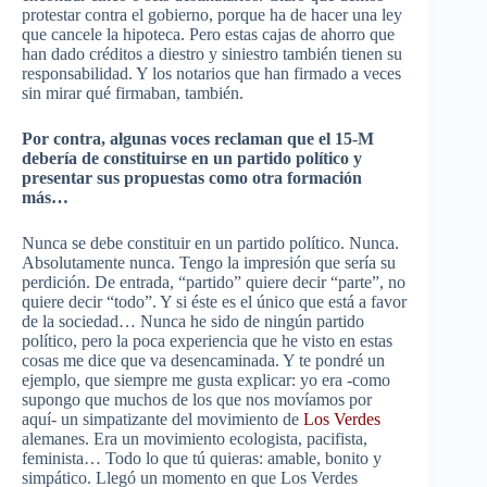
protestar contra el gobierno, porque ha de hacer una ley
que cancele la hipoteca. Pero estas cajas de ahorro que
han dado créditos a diestro y siniestro también tienen su
responsabilidad. Y los notarios que han firmado a veces
sin mirar qué firmaban, también.
Por contra, algunas voces reclaman que el 15-M
debería de constituirse en un partido político y
presentar sus propuestas como otra formación
más…
Nunca se debe constituir en un partido político. Nunca.
Absolutamente nunca. Tengo la impresión que sería su
perdición. De entrada, “partido” quiere decir “parte”, no
quiere decir “todo”. Y si éste es el único que está a favor
de la sociedad… Nunca he sido de ningún partido
político, pero la poca experiencia que he visto en estas
cosas me dice que va
desencaminada
. Y te pondré un
ejemplo, que siempre me gusta explicar: yo era -como
supongo que muchos de los que nos movíamos por
aquí- un simpatizante del movimiento de
Los Verdes
alemanes. Era un movimiento ecologista, pacifista,
feminista… Todo lo que tú quieras: amable, bonito y
simpático. Llegó un momento en que Los Verdes