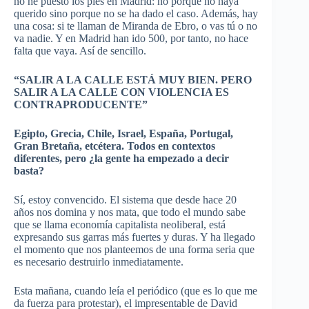
no he puesto los pies en Madrid: no porque no haya
querido sino porque no se ha dado el caso. Además, hay
una cosa: si te llaman de Miranda de
Ebro
, o vas tú o no
va nadie. Y en Madrid han ido 500, por tanto, no hace
falta que vaya. Así de sencillo.
“SALIR A LA CALLE ESTÁ MUY BIEN. PERO
SALIR A LA CALLE CON VIOLENCIA ES
CONTRAPRODUCENTE”
Egipto,
Grecia
, Chile,
Israel
, España, Portugal,
Gran Bretaña, etcétera. Todos en contextos
diferentes, pero ¿la gente ha empezado a decir
basta?
Sí, estoy convencido. El sistema que desde hace 20
años nos domina y nos mata, que todo el mundo sabe
que se llama economía capitalista
neoliberal
, está
expresando sus garras más fuertes y duras. Y ha llegado
el momento que nos planteemos de una forma seria que
es necesario destruirlo inmediatamente.
Esta mañana, cuando leía el periódico (que es lo que me
da fuerza para protestar), el impresentable de David