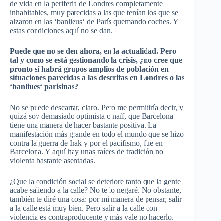
de vida en la periferia de Londres completamente
inhabitables, muy parecidas a las que tenían los que se
alzaron en las ‘
banlieus
‘ de París quemando coches. Y
estas condiciones aquí no se dan.
Puede que no se den ahora, en la actualidad. Pero
tal y como se está gestionando la crisis, ¿no cree que
pronto sí habrá grupos amplios de población en
situaciones parecidas a las descritas en Londres o las
‘
banliues
‘
parisinas
?
No se puede descartar, claro. Pero me permitiría decir, y
quizá soy demasiado optimista o
naïf
, que Barcelona
tiene una manera de hacer bastante positiva. La
manifestación más grande en todo el mundo que se hizo
contra la guerra de
Irak
y por el pacifismo, fue en
Barcelona. Y aquí hay unas raíces de tradición no
violenta bastante asentadas.
¿Que la condición social se deteriore tanto que la gente
acabe saliendo a la calle? No te lo negaré. No obstante,
también te diré una cosa: por mi manera de pensar, salir
a la calle está muy bien. Pero salir a la calle con
violencia es contraproducente y más vale no hacerlo.