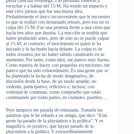
plena canícula veraniega, 130 personas vinieron a
escuchar y a hablar del 15-M. Ha tenido un impacto y
está vivo: pienso que fue una buena idea.
Probablemente el único inconveniente que le encuentro
es que se realizó con demasiado retraso, pero eso no es
culpa del 15-M. Fue una protesta frente a una crisis que
hacía tres años que duraba. La reacción se tendría que
haber producido antes, pero de esto no se puede culpar
al 15-M: al contrario, el movimiento es quien lo ha
iniciado y lo ha tirado hacia delante. La culpa es de
todos nosotros por no haber sabido
canalizarlo
en su
momento. Por tanto, como idea, me parece muy buena.
Como manera de hacer, con pequeñas excepciones, me
parece que ha sido extraordinario. Es una gente que se
ha planteado la lucha de modo imaginativo, de
discusión desde la base, de un modo amable, no
violento,
participativo
, reflexivo e, incluso, con
voluntad de continuar, como
compruebo
que están
continuando por todas partes, en ciudades, pueblos…
Pero tampoco me pasaría de entusiasta. Tomaría las
palabras que le he robado a un amigo, que dice: “Esta
gente ha pasado de la
playstation
a la política”. Y es
magnífico, es positivo, que hayan pasado de la
playstation
a la política. Y extraordinariamente