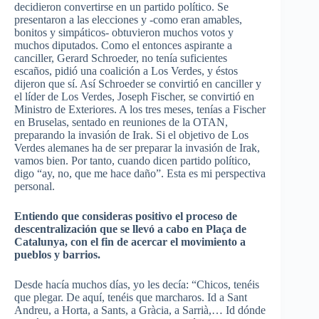
decidieron convertirse en un partido político. Se
presentaron a las elecciones y -como eran amables,
bonitos y simpáticos- obtuvieron muchos votos y
muchos diputados. Como el entonces aspirante a
canciller,
Gerard
Schroeder
, no tenía suficientes
escaños, pidió una coalición a Los Verdes, y éstos
dijeron que sí. Así
Schroeder
se convirtió en canciller y
el líder de Los Verdes,
Joseph
Fischer
, se convirtió en
Ministro de Exteriores. A los tres meses, tenías a
Fischer
en Bruselas, sentado en reuniones de la OTAN,
preparando la invasión de
Irak
. Si el objetivo de Los
Verdes alemanes ha de ser preparar la invasión de
Irak
,
vamos bien. Por tanto, cuando dicen partido político,
digo “ay, no, que me hace daño”. Esta es mi perspectiva
personal.
Entiendo que consideras positivo el proceso de
descentralización que se llevó a cabo en
Plaça
de
Catalunya
, con el fin de acercar el movimiento a
pueblos y barrios.
Desde hacía muchos días, yo les decía: “Chicos, tenéis
que plegar. De aquí, tenéis que marcharos. Id a Sant
Andreu
, a
Horta
, a
Sants
, a
Gràcia
, a
Sarrià
,… Id dónde