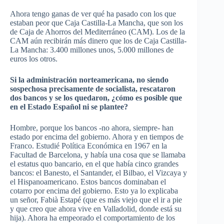
Ahora tengo ganas de ver qué ha pasado con los que
estaban peor que Caja Castilla-La Mancha, que son los
de Caja de Ahorros del Mediterráneo (
CAM
). Los de la
CAM
aún recibirán más dinero que los de Caja Castilla-
La Mancha: 3.400 millones unos, 5.000 millones de
euros los otros.
Si la administración norteamericana, no siendo
sospechosa precisamente de socialista,
rescataron
dos bancos y se los quedaron, ¿cómo es posible que
en el Estado Español ni se plantee?
Hombre, porque los bancos -no ahora, siempre- han
estado por encima del gobierno. Ahora y en tiempos de
Franco. Estudié Política Económica en 1967 en la
Facultad de Barcelona, y había una cosa que se llamaba
el
estatus
quo bancario, en el que había cinco grandes
bancos: el
Banesto
, el Santander, el Bilbao, el Vizcaya y
el Hispanoamericano. Estos bancos dominaban el
cotarro por encima del gobierno. Esto ya lo explicaba
un señor,
Fabià
Estapé
(que es más viejo que el ir a pie
y que creo que ahora vive en
Valladolid
, donde está su
hija). Ahora ha empeorado el comportamiento de los