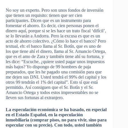
No soy un experto. Pero son unos fondos de inversión
que tienen un requisito: tienen que ser cien
participantes. Dicen que es un instrumento para
fomentar el ahorro. Es decir, cien personas ponen el
dinero aquí, porque si se les hace un trato fiscal ‘difícil’,
se lo llevarán a Andorra. Pero la excusa es que es un
acto de ahorro colectivo. ¿Cómo lo hace el banco? Pero
textual, eh: el banco llama al
Sr
. Botín, que es uno de
los que tiene ahí el dinero, llama al
Sr
.
Amancio
Ortega,
que es el amo de Zara y también tiene ahí su fortuna, y
les dice: “Escuche, ¿quiere usted pagar unos impuestos
más bajos? Yo dispongo de 99 hombres de paja
preparados, que les he pagado una comisión para que
me dejen sus
DNI
. Usted tendrá el 99% del capital y los
otros 99 tendrán el 1% del capital”. Esto sí que está
permitido. Así consiguen que el
Sr
. Botín y el
Sr
.
Amancio
Ortega y todos estos impresentables no se
lleven sus fortunas al extranjero.
La especulación económica se ha basado, en especial
en el Estado Español, en la especulación
inmobiliaria (comprar pisos, no para vivir, sino para
especular con su precio). Con todo, usted también