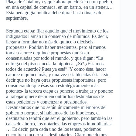
Plaça
de
Catalunya
y que ahora puede ser en un pueblo,
en una capital de comarca, en un barrio, en un
ateneu
…
Esta pedagogía política debe durar hasta finales de
septiembre.
Segunda etapa: fijar aquello que el movimiento de los
indignados llaman un consenso de mínimos. Es decir,
llegar a formular no más de quince o dieciséis
propuestas. Podrían haber trescientas, pero al menos
tomar catorce o quince propuestas que sean
consensuadas
por todo el mundo, y que digan: “La
entrega del piso cancela la hipoteca. ¿Sí? ¿Estamos
todos de acuerdo? Pues ya está”. Y como ésta, hacer
catorce o quince más, y una vez establecidas éstas -sin
decir que no haya otras propuestas importantes, pero
considerando que ésas son estratégicamente más
potentes- la tercera etapa es ponerse a trabajar y ponerse
a trabajar quiere decir encontrar los destinatarios de
estas peticiones y comenzar a presionarlos.
Destinatarios que no serán únicamente miembros del
gobierno porque, si hablamos de las hipotecas, el
destinatario tendrá que ser el gobierno, pero también las
cajas de ahorro, los notarios, las empresas inmobiliarias,
… Es decir, para cada uno de los temas, podemos
encontrar cinco o seis destinatarios. Claro que demos