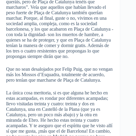
queráis, pero de
Plaça
de
Catalunya
tenéis que
marcharos”. Veía que aquellos que habían llevado el
peso fuerte de
Plaça
de
Catalunya
también querían
marchar. Porque, al final, guste o no, vivimos en una
sociedad amplia, compleja, como es la sociedad
barcelonesa, y los que acabaron en
Plaça
de
Catalunya
-
con toda la dignidad- son los muertos de hambre, a
quienes se ha de proteger, y que en
Plaça
de
Catalunya
tenían la manera de comer y dormir gratis. Además de
los tres o cuatro resistentes que
propongas
lo que
propongas
siempre dirán que no.
Que no sean desalojados por
Felip
Puig
, que no vengan
más los
Mossos
d’Esquadra
, totalmente de acuerdo,
pero tenían que marcharse de
Plaça
de
Catalunya
.
La única cosa meritoria, si es que alguna he hecho en
estas acampadas, es rondar por diferentes acampadas;
llevo visitadas treinta y cuatro: treinta y dos en
Catalunya
, una en
Castelló
de la Plana (que ya es
Catalunya
, pero un poco más abajo) y la otra en
miranda de
Ebro
. He hecho estas treinta y cuatro
acampadas. Y te aseguro que el espíritu que he visto allí
sí que me gusta, ¡más que el de Barcelona! En cambio,