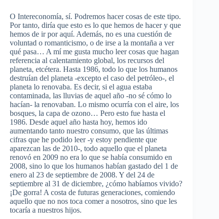
O
Intereconomía
, sí. Podremos hacer cosas de este tipo.
Por tanto, diría que esto es lo que hemos de hacer y que
hemos de ir por aquí. Además, no es una cuestión de
voluntad o romanticismo, o de irse a la montaña a ver
qué pasa… A mí me gusta mucho leer cosas que hagan
referencia al calentamiento global, los recursos del
planeta, etcétera. Hasta 1986, todo lo que los humanos
destruían del planeta -excepto el caso del petróleo-, el
planeta lo renovaba. Es decir, si el agua estaba
contaminada, las lluvias de aquel año -no sé cómo lo
hacían- la renovaban. Lo mismo ocurría con el aire, los
bosques, la capa de ozono… Pero esto fue hasta el
1986. Desde aquel año hasta hoy, hemos ido
aumentando tanto nuestro consumo, que las últimas
cifras que he podido leer -y estoy pendiente que
aparezcan las de 2010-, todo aquello que el planeta
renovó en 2009 no era lo que se había consumido en
2008, sino lo que los humanos habían gastado del 1 de
enero al 23 de septiembre de 2008. Y del 24 de
septiembre al 31 de diciembre, ¿cómo habíamos vivido?
¡De gorra! A costa de futuras generaciones, comiendo
aquello que no nos toca comer a nosotros, sino que les
tocaría a nuestros hijos.