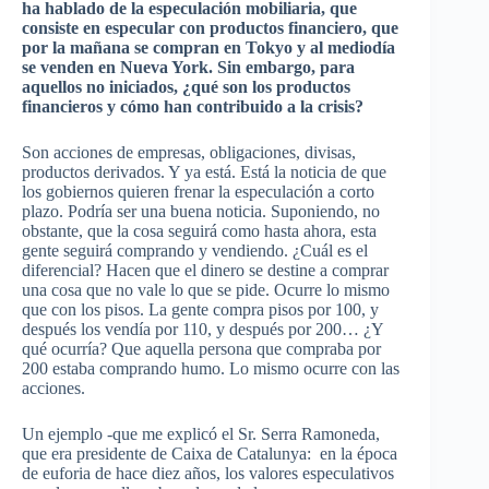
ha hablado de la especulación mobiliaria, que
consiste en especular con productos financiero, que
por la mañana se compran en
Tokyo
y al mediodía
se venden en Nueva York. Sin embargo, para
aquellos no iniciados, ¿qué son los productos
financieros y cómo han
contribuido
a la crisis?
Son acciones de empresas, obligaciones, divisas,
productos derivados. Y ya está. Está la noticia de que
los gobiernos quieren frenar la especulación a corto
plazo. Podría ser una buena noticia. Suponiendo, no
obstante, que la cosa seguirá como hasta ahora, esta
gente seguirá comprando y vendiendo. ¿Cuál es el
diferencial? Hacen que el dinero se destine a comprar
una cosa que no vale lo que se pide. Ocurre lo mismo
que con los pisos. La gente compra pisos por 100, y
después los vendía por 110, y después por 200… ¿Y
qué ocurría? Que aquella persona que compraba por
200 estaba comprando humo. Lo mismo ocurre con las
acciones.
Un ejemplo -que me explicó el
Sr
.
Serra
Ramoneda
,
que era presidente de
Caixa
de
Catalunya
: en la época
de euforia de hace diez años, los valores especulativos