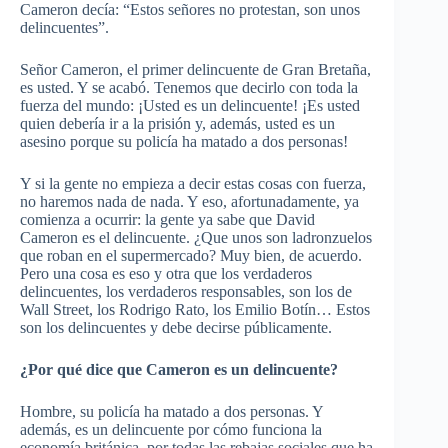
Cameron
decía: “Estos señores no
protestan
, son unos
delincuentes”.
Señor
Cameron
, el primer delincuente de Gran Bretaña,
es usted. Y se acabó. Tenemos que decirlo con toda la
fuerza del mundo: ¡Usted es un delincuente! ¡Es usted
quien debería ir a la prisión y, además, usted es un
asesino porque su policía ha matado a dos personas!
Y si la gente no empieza a decir estas cosas con fuerza,
no haremos nada de nada. Y eso, afortunadamente, ya
comienza a ocurrir: la gente ya sabe que David
Cameron
es el delincuente. ¿Que unos son ladronzuelos
que roban en el supermercado? Muy bien, de acuerdo.
Pero una cosa es eso y otra que los verdaderos
delincuentes, los verdaderos responsables, son los de
Wall
Street
, los Rodrigo Rato, los Emilio Botín… Estos
son los delincuentes y debe decirse públicamente.
¿Por qué dice que
Cameron
es un delincuente?
Hombre, su policía ha matado a dos personas. Y
además, es un delincuente por cómo funciona la
economía británica, por todas las rebajas sociales que ha