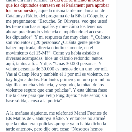
que los diputados entrasen en el
Parlament
para aprobar
los presupuestos
, aquella misma tarde me llamaron de
Catalunya
Ràdio
, del programa de la
Sílvia
Cóppulo
, y
me preguntaron: “Escuche,
Sr
.
Oliveres
, veo que usted
les tiene muchas simpatías y mire cómo los tenemos
ahora: practicando violencia e impidiendo el acceso a
los diputados”. Y mi respuesta fue muy clara: “¿Cuántos
son violentos? ¿20 personas? ¿Cuánta gente puede
haber implicada, directa o indirectamente, en el
movimiento del 15-M?”. Como ya había asistido a
diversas acampadas, hice un cálculo redondo: tantos
aquí, tantos allí… Y dije: “Unas 30.000 personas. Y
veinte personas de 30.000 es menos de un uno por mil.
Vas al
Camp
Nou
y también el 1 por mil es violento, no
hay lugar a dudas. Por tanto, primero, un uno por mil no
significa mucha violencia, y segundo, la mitad de los
violentos seguro que eran policías”. Y esta última frase
fue la clave para que
Felip
Puig
dijera
: “Este señor, sin
base sólida, acusa a la policía”.
A la mañana siguiente, me telefoneó
Manel
Fuentes de
Els
Matins
de
Catalunya
Ràdio
. Y entonces no afirmé
que la mitad eran policías -porque ya lo había dicho la
tarde anterior-, pero dije otra cosa: “Nosotros hemos