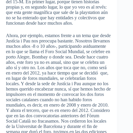
del 15-M. En primer lugar, porque tienen historias
propias y, en segundo lugar, lo que yo veo es al revés:
que esta gente magnífica que sale de la
playstation
aún
no se ha enterado que hay entidades y colectivos que
funcionan desde hace muchos años.
Ahora, por ejemplo, estamos frente a un tema que desde
Justícia
i
Pau
nos preocupa bastante. Nosotros llevamos
muchos años -8 o 10 años-, participando asiduamente
en lo que se llama el Foro Social Mundial, se celebre en
porto Alegre,
Bombay
o donde sea. Desde hace cuatro
años, este foro ya no es anual, sino que se celebra un
año sí y otro no. Los años que toca que no, como será
en enero del 2012, ya hace tiempo que se decidió que,
en lugar de foros mundiales, se celebrarían foros
locales. Y desde la sede de
Justícia
i
Pau
aunque no los
hemos querido encabezar nunca, sí que hemos hecho de
impulsores en el momento de convocar los dos foros
sociales catalanes cuando no han habido foros
mundiales, es decir, en enero de 2008 y enero de 2010.
Y ahora el tercero, que es en enero del 2012. Considero
que en las dos convocatorias anteriores del
Fòrum
Social
Català
no fracasamos. Nos cedieron los locales
de la
Universitat
de Barcelona y durante el fin de
semana que duró el foro, tuvimos en las dos ediciones