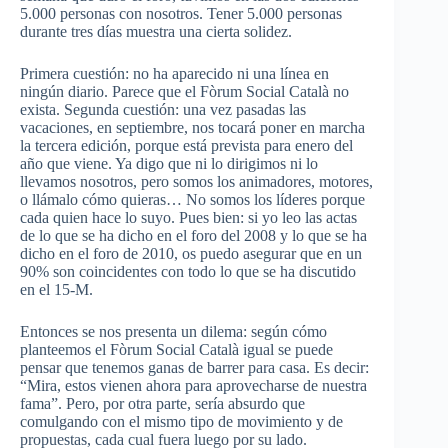
5.000 personas con nosotros. Tener 5.000 personas
durante tres días muestra una cierta solidez.
Primera cuestión: no ha aparecido ni una línea en
ningún diario. Parece que el
Fòrum
Social
Català
no
exista. Segunda cuestión: una vez pasadas las
vacaciones, en septiembre, nos tocará poner en marcha
la tercera edición, porque está prevista para enero del
año que viene. Ya digo que ni lo dirigimos ni lo
llevamos nosotros, pero somos los animadores, motores,
o
llámalo
cómo quieras… No somos los líderes porque
cada quien hace lo suyo. Pues bien: si yo leo las actas
de lo que se ha dicho en el foro del 2008 y lo que se ha
dicho en el foro de 2010, os puedo asegurar que en un
90% son coincidentes con todo lo que se ha discutido
en el 15-M.
Entonces se nos presenta un dilema: según cómo
planteemos el
Fòrum
Social
Català
igual se puede
pensar que tenemos ganas de barrer para casa. Es decir:
“Mira, estos vienen ahora para aprovecharse de nuestra
fama”. Pero, por otra parte, sería absurdo que
comulgando con el mismo tipo de movimiento y de
propuestas, cada cual fuera luego por su lado.