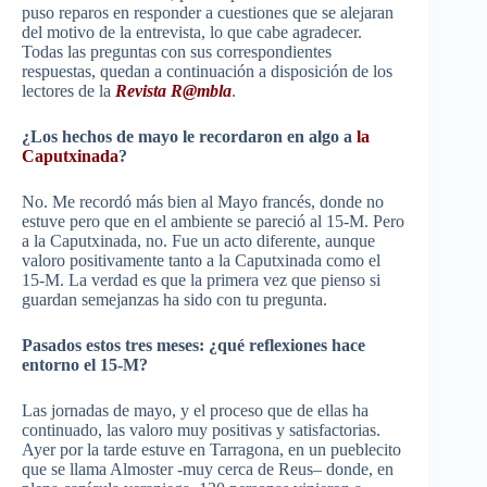
puso reparos en responder a cuestiones que se alejaran
del motivo de la entrevista, lo que cabe agradecer.
Todas las preguntas con sus correspondientes
respuestas, quedan a continuación a disposición de los
lectores de la
Revista R@mbla
.
¿Los hechos de mayo le recordaron en algo a
la
Caputxinada
?
No. Me recordó más bien al Mayo francés, donde no
estuve pero que en el ambiente se pareció al 15-M. Pero
a la
Caputxinada
, no. Fue un acto diferente, aunque
valoro positivamente tanto a la
Caputxinada
como el
15-M. La verdad es que la primera vez que pienso si
guardan semejanzas ha sido con tu pregunta.
Pasados estos tres meses: ¿qué reflexiones hace
entorno el 15-M?
Las jornadas de mayo, y el proceso que de ellas ha
continuado, las valoro muy positivas y satisfactorias.
Ayer por la tarde estuve en
Tarragona
, en un
pueblecito
que se llama
Almoster
-muy cerca de
Reus
– donde, en