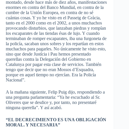
montado, desde hace más de diez años, manifestaciones
enormes en contra del Banco Mundial, en contra de la
cumbre de la Unión Europea, en contra de no sé
cuántas cosas. Y yo he visto en el
Passeig
de
Gràcia
,
tanto en el 2000 como en el 2002, a unos muchachos
provocando disturbios, que lanzaban piedras y rompían
los escaparates de las tiendas ésas de lujo. Y cuando
terminaban de romper escaparates, iba una furgoneta de
la policía, sacaban unos sobres y los repartían en estos
muchachos para pagarles. No únicamente he visto esto,
sino que desde
Justícia
i
Pau
hemos presentado
querellas contra la Delegación del Gobierno en
Catalunya
por pagar esta clase de servicios. También
tengo que decir que no eran
Mossos
d’Esquadra
,
porque en aquel tiempo no ejercían. Era la Policía
Nacional”.
A la mañana siguiente,
Felip
Puig
dijo, respondiendo a
una pregunta parlamentaria: “Ya he escuchado al
Sr
.
Oliveres
que se
desdice
y, por tanto, no presentaré
ninguna querella”. Y así acabó.
“EL DECRECIMIENTO ES UNA OBLIGACIÓN
MORAL. Y NECESARIA”