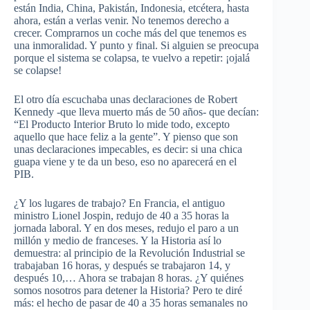
están India, China,
Pakistán
, Indonesia, etcétera, hasta
ahora, están a verlas venir. No tenemos derecho a
crecer. Comprarnos un coche más del que tenemos es
una inmoralidad. Y punto y final. Si alguien se preocupa
porque el sistema se colapsa, te
vuelvo
a repetir: ¡ojalá
se colapse!
El otro día escuchaba unas declaraciones de
Robert
Kennedy
-que lleva muerto más de 50 años- que decían:
“El Producto Interior Bruto lo mide todo, excepto
aquello que hace feliz a la gente”. Y pienso que son
unas declaraciones impecables, es decir: si una chica
guapa viene y te da un beso, eso no aparecerá en el
PIB
.
¿Y los lugares de trabajo? En Francia, el antiguo
ministro
Lionel
Jospin
, redujo de 40 a 35 horas la
jornada laboral. Y en dos meses, redujo el paro a un
millón y medio de franceses. Y la Historia así lo
demuestra: al principio de la Revolución Industrial se
trabajaban 16 horas, y después se trabajaron 14, y
después 10,… Ahora se trabajan 8 horas. ¿Y
quiénes
somos nosotros para detener la Historia? Pero te diré
más: el hecho de pasar de 40 a 35 horas semanales no