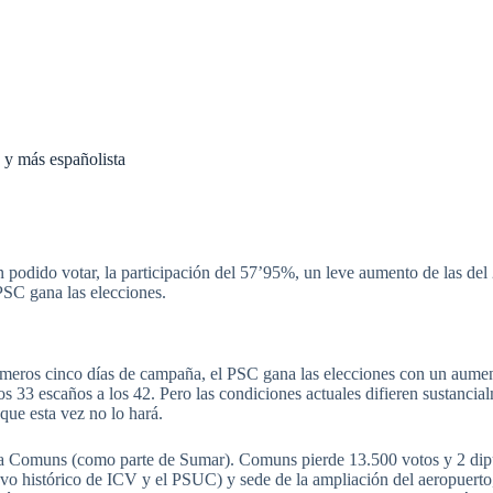
a y más españolista
 podido votar, la participación del 57’95%, un leve aumento de las de
PSC gana las elecciones.
imeros cinco días de campaña, el PSC gana las elecciones con un aumen
os 33 escaños a los 42. Pero las condiciones actuales difieren sustancia
 que esta vez no lo hará.
o a Comuns (como parte de Sumar). Comuns pierde 13.500 votos y 2 dipu
evo histórico de ICV y el PSUC) y sede de la ampliación del aeropuerto