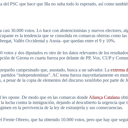
sta del PSC que hace que Illa no suba todo lo esperado, así como tamb
 casi 30.000 votos. Lo hace con abstencionistas y nuevos electores, a
ocupante es la tendencia que se consolida en comarcas obreras como las
bregat, Vallès Occidental y Anoia- que quedan entre el 9 y 10%.
votos y dos diputados es otro de los datos relevantes de los resultados
ipción de Girona es cuarta fuerza por delante de PP, Vox, CUP y Comun
 pequeño campesinado que, asustado, busca a un salvador. La
extrema 
s partidos “independentistas”. AC toma fuerza mayoritariamente en muni
 a pesar de la copia de elementos del discurso xenófobo por parte de Ju
nal les opone. De modo que en las comarcas donde
Aliança Catalana
obti
a lucha contra la inmigración, dejando al descubierto la urgencia que t
égimen en la pervivencia de la ley de extranjería y sus consecuencias.
l Frente Obrero, que ha obtenido 10.000 votos, pero que hay que seguir