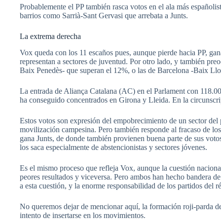
Probablemente el PP también rasca votos en el ala más españoli
barrios como Sarrià-Sant Gervasi que arrebata a Junts.
La extrema derecha
Vox queda con los 11 escaños pues, aunque pierde hacia PP, gana
representan a sectores de juventud. Por otro lado, y también pre
Baix Penedès- que superan el 12%, o las de Barcelona -Baix Llo
La entrada de Aliança Catalana (AC) en el Parlament con 118.000 
ha conseguido concentrados en Girona y Lleida. En la circunscr
Estos votos son expresión del empobrecimiento de un sector del
movilización campesina. Pero también responde al fracaso de lo
gana Junts, de donde también provienen buena parte de sus votos,
los saca especialmente de abstencionistas y sectores jóvenes.
Es el mismo proceso que refleja Vox, aunque la cuestión nacio
peores resultados y viceversa. Pero ambos han hecho bandera de l
a esta cuestión, y la enorme responsabilidad de los partidos del r
No queremos dejar de mencionar aquí, la formación roji-parda de
intento de insertarse en los movimientos.