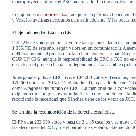
macroproyectos, donde el PSC ha arrasado. Illa toma votos tambi
Los grandes
macroproyectos
que quiere la patronal, tienen en 
y Vox, los avalistas necesarios para salir adelante. Y las pocas
El eje independentista en crisis
Del 52% de voto popular a favor de las opciones llamadas indepe
1.355.733 de este año, según valora en un comunicado la Assemb
deliberadamente el proceso hacia la independencia y han bloquead
CUP-UNCPG, aunque la responsabilidad de ERC o JXC no es comp
desactivar el proceso hacia la independencia. La asamblea pide 
Junts gana el pulso a ERC, crece 104.000 votos y 3 escaños, pe
178.000 votos, un 30% y 13 diputados. Han pasado de tener 33 e
como Aragonès del rumbo de ERC. La maniobra de la convocatori
exigiendo un Congreso extraordinario y la dimisión de toda la dir
recordando la necesidad que Sánchez tiene de los votos de JXC.
Se termina la recomposición de la derecha españolista
El PP gana 233.000 votos y pasa de 3 a 15 escaños y se traga a 
las elecciones del 2017, fue el partido más votado, obteniendo 3