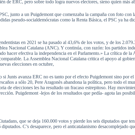
én de ERC, pero sobre todo logra nuevos electores, sieno quien más ab
el PSC, junto a un Puigdemont que comenzaba la campaña con foto con 
 medidas pseudo-socialdemócratas como la Renta Básica, el PSC ya ha dic
ndentistas en 2021 se ha pasado al 43,6% de los votos, y de los 2.079.
lea Nacional Catalana (ANC). Y continúa, con razón: los partidos ind
o hacer efectiva la independencia en el Parlamento.» La crítica de la A
arable. La Assemblea Nacional Catalana critica el apoyo al gobierno
nuevas elecciones en octubre,
ro si Junts avanza ERC no es tanto por el efecto Puigdemont sino por
scaños a sólo 20, Pere Aragonès abandona la política, pero todo el mu
a de elecciones les ha resultado un fracaso estrepitoso. Hay movimie
ección. Puigdemont -lejos de los resultados que pedía- agota las posibil
Ciutadans, que se deja 160.000 votos y pierde los seis diputados que te
6 diputados. C’s desaparece, pero el anticatalanismo desacomplejado qu