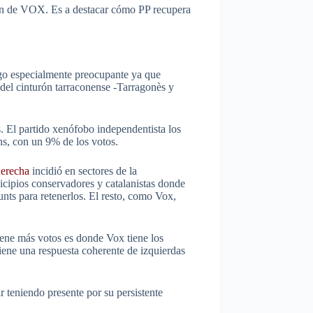
ién de VOX. Es a destacar cómo PP recupera
lgo especialmente preocupante ya que
 del cinturón tarraconense -Tarragonès y
. El partido xenófobo independentista los
s, con un 9% de los votos.
derecha
incidió en sectores de la
cipios conservadores y catalanistas donde
nts para retenerlos. El resto, como Vox,
ene más votos es donde Vox tiene los
iene una respuesta coherente de izquierdas
 teniendo presente por su persistente