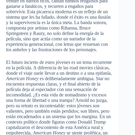
vender en barrios ricos, cantan himnos religiosos para
ganarse a fanáticos, y recurren a engaños para
sobrevivir. Esta picaresca moderna es un reflejo de un
sistema que les ha fallado, donde el éxito es una ilusión
y la supervivencia es la única meta. La banda sonora,
compuesta por artistas como Rihanna, Bruce
Springsteen y Raury, no solo define la energía de la
película, sino que actúa como un narrador de la
experiencia generacional, con letras que resuenan con
los anhelos y las frustraciones de los personajes.
El futuro incierto de estos jóvenes es un tema recurrente
en la película. A diferencia de las road movies clásicas,
donde el viaje suele llevar a un destino o a una epifanía,
American Honey
es deliberadamente ambigua. Star no
encuentra respuestas claras, y el final abierto de la
película deja al espectador con una sensación de
incomodidad. ¿Es esta vida de nomadismo y excesos
una forma de libertad o una trampa? Arnold no juzga,
pero su retrato es incontestable: estos jóvenes son
valientes, pero también están perdidos; son libres, pero
están encadenados a un sistema que los margina. En un
contexto político donde figuras como Donald Trump
capitalizaron el descontento de esta América rural y
empobrecida,
American Honey
se siente profética, un