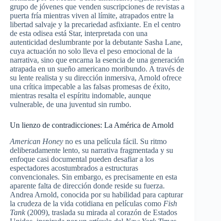
grupo de jóvenes que venden suscripciones de revistas a
puerta fría mientras viven al límite, atrapados entre la
libertad salvaje y la precariedad asfixiante. En el centro
de esta odisea está Star, interpretada con una
autenticidad deslumbrante por la debutante Sasha Lane,
cuya actuación no solo lleva el peso emocional de la
narrativa, sino que encarna la esencia de una generación
atrapada en un sueño americano moribundo. A través de
su lente realista y su dirección inmersiva, Arnold ofrece
una crítica impecable a las falsas promesas de éxito,
mientras resalta el espíritu indomable, aunque
vulnerable, de una juventud sin rumbo.
Un lienzo de contradicciones: La América de Arnold
American Honey
no es una película fácil. Su ritmo
deliberadamente lento, su narrativa fragmentada y su
enfoque casi documental pueden desafiar a los
espectadores acostumbrados a estructuras
convencionales. Sin embargo, es precisamente en esta
aparente falta de dirección donde reside su fuerza.
Andrea Arnold, conocida por su habilidad para capturar
la crudeza de la vida cotidiana en películas como
Fish
Tank
(2009), traslada su mirada al corazón de Estados