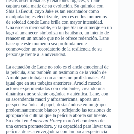
fiestas desenfrenadas y relaciones fugaces, y Lane
captura cada matiz de su evolución. Su química con
Shia LaBeouf, cuyo Jake es tan encantador como
manipulador, es electrizante, pero es en los momentos
de soledad donde Lane brilla con mayor intensidad.
Una escena memorable, en la que Star se sumerge en un
lago al amanecer, simboliza un bautismo, un intento de
renacer en un mundo que no le ofrece redención. Lane
hace que este momento sea profundamente
conmovedor, un recordatorio de la resiliencia de su
personaje frente a la adversidad.
La actuación de Lane no solo es el ancla emocional de
la película, sino también un testimonio de la visión de
Arnold para trabajar con actores no profesionales. Al
igual que en sus trabajos anteriores, Arnold mezcla
actores experimentados con debutantes, creando una
dinámica que se siente orgánica y auténtica. Lane, con
su ascendencia maorí y afroamericana, aporta una
perspectiva única al papel, destacándose en un grupo
predominantemente blanco y reflejando las tensiones de
apropiación cultural que la película aborda sutilmente.
Su debut en
American Honey
marcó el comienzo de
una carrera prometedora, y su capacidad para llevar una
película de esta envergadura con tan poca experiencia