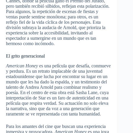
Cannes, donde la película ganó el Premio del Jurado,
pero también recibió silbidos, reflejan esta polarización.
Para algunos, la repetición de escenas de fiestas y
ventas puede sentirse monótona; para otros, es un
reflejo fiel de la vida cíclica de los personajes. Esta
división subraya la audacia de Arnold, que prioriza la
experiencia sobre la accesibilidad, invitando al
espectador a sumergirse en un mundo que es tan
hermoso como incómodo.
El grito generacional
American Honey
es una película que desafía, conmueve
y perdura. Es un retrato implacable de una juventud
estadounidense que lucha por encontrar su lugar en un
mundo que les ha dado la espalda, y un testimonio del
talento de Andrea Arnold para combinar realismo y
poesía. En el centro de esta obra está Sasha Lane, cuya
interpretación de Star es un faro de autenticidad en una
película que respira verdad. Su actuación no solo eleva
la narrativa, sino que da voz a una generación que
raramente se ve representada con tanta humanidad.
Para los amantes del cine que buscan una experiencia
inmersiva y provocadora,
American Honey
es una joya