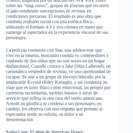
Unidos, inspirada por un artículo del
New York Times
sobre las “mag crews”, grupos de jóvenes que recorren
el país vendiendo suscripciones de revistas en
condiciones precarias. El resultado es una obra que
combina realismo social con una estética lírica,
utilizando el formato 4:3 y una cámara en mano que
sumerge al espectador en la experiencia visceral de sus
personajes.
La película comienza con Star, una adolescente que
vive en la miseria, buscando comida en contenedores y
cuidando de dos niños que no son suyos en un hogar
disfuncional. Cuando conoce a Jake (Shia LaBeouf), un
carismático vendedor de revistas, ve una oportunidad de
escapar. Se une a un grupo de jóvenes liderado por la
implacable Krystal (Riley Keough), y así comienza un
viaje que es tanto físico como emocional, un periplo por
carreteras secundarias, moteles baratos y áreas de
servicio que refleja la otra cara del sueño americano.
Arnold no glorifica ni condena a sus personajes; en
cambio, los observa con una empatía que permite al
espectador sentir su euforia, su dolor y su
desorientación.
Sasha Lane: El alma de
American Honey