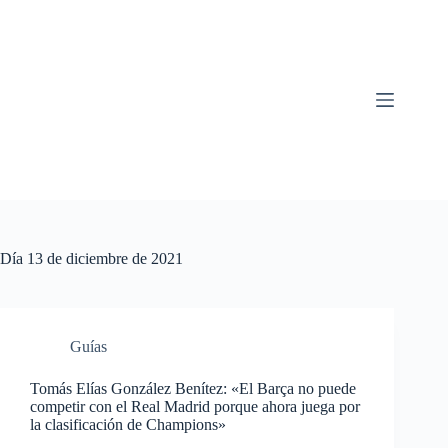
Saltar
al
contenido
Día
13 de diciembre de 2021
Guías
Tomás Elías González Benítez: «El Barça no puede
competir con el Real Madrid porque ahora juega por
la clasificación de Champions»