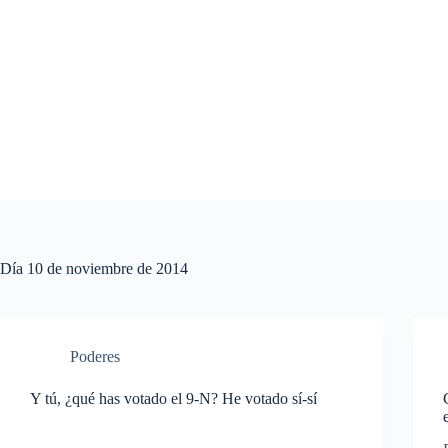
Saltar
al
contenido
Día
10 de noviembre de 2014
Poderes
Y tú, ¿qué has votado el 9-N? He votado sí-sí