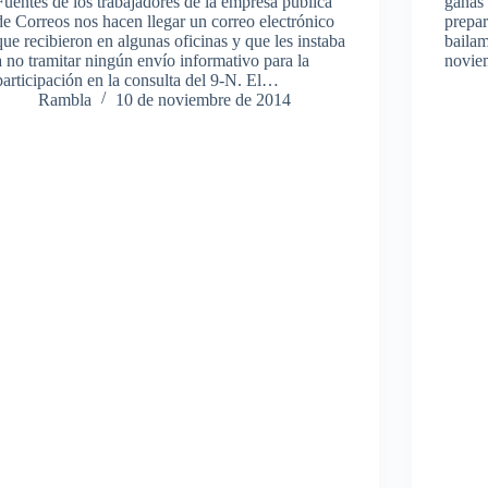
Fuentes de los trabajadores de la empresa pública
ganas 
de Correos nos hacen llegar un correo electrónico
prepa
que recibieron en algunas oficinas y que les instaba
bailam
a no tramitar ningún envío informativo para la
novie
participación en la consulta del 9-N. El…
Rambla
10 de noviembre de 2014