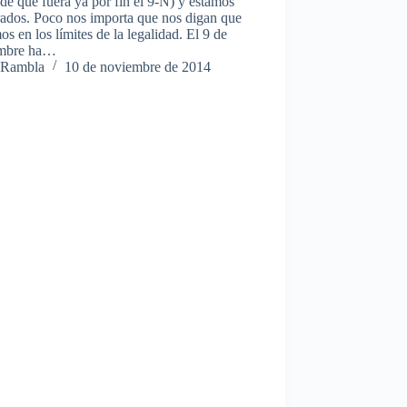
de que fuera ya por fin el 9-N) y estamos
rados. Poco nos importa que nos digan que
os en los límites de la legalidad. El 9 de
mbre ha…
Rambla
10 de noviembre de 2014