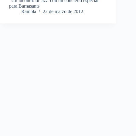
“Un incontro di jazz”con un concierto especial
para Barnasants
Rambla
22 de marzo de 2012