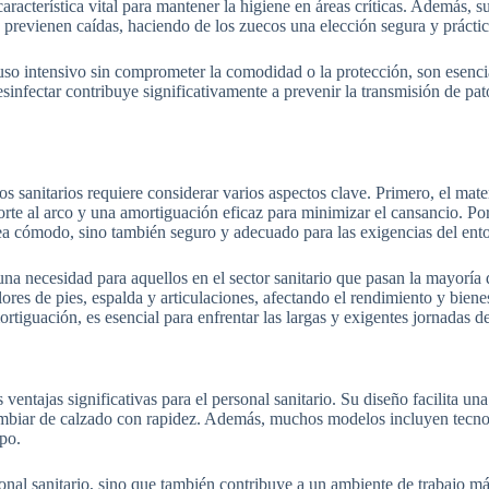
a característica vital para mantener la higiene en áreas críticas. Además,
s previenen caídas, haciendo de los zuecos una elección segura y práctica
 uso intensivo sin comprometer la comodidad o la protección, son esencia
esinfectar contribuye significativamente a prevenir la transmisión de p
s sanitarios requiere considerar varios aspectos clave. Primero, el mater
rte al arco y una amortiguación eficaz para minimizar el cansancio. Po
sea cómodo, sino también seguro y adecuado para las exigencias del ento
na necesidad para aquellos en el sector sanitario que pasan la mayoría 
s de pies, espalda y articulaciones, afectando el rendimiento y bienest
guación, es esencial para enfrentar las largas y exigentes jornadas de
entajas significativas para el personal sanitario. Su diseño facilita una
ambiar de calzado con rapidez. Además, muchos modelos incluyen tecno
po.
onal sanitario, sino que también contribuye a un ambiente de trabajo má