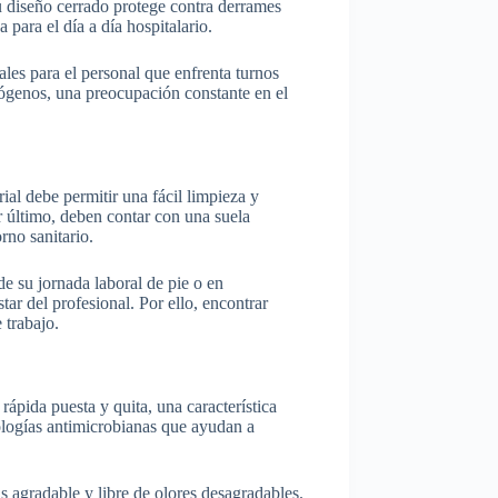
 su diseño cerrado protege contra derrames
 para el día a día hospitalario.
les para el personal que enfrenta turnos
atógenos, una preocupación constante en el
ial debe permitir una fácil limpieza y
r último, deben contar con una suela
rno sanitario.
de su jornada laboral de pie o en
ar del profesional. Por ello, encontrar
 trabajo.
 rápida puesta y quita, una característica
logías antimicrobianas que ayudan a
s agradable y libre de olores desagradables.