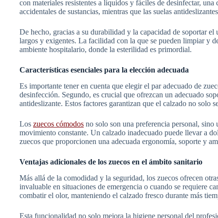
con materiales resistentes a líquidos y fáciles de desinfectar, un
accidentales de sustancias, mientras que las suelas antideslizante
De hecho, gracias a su durabilidad y la capacidad de soportar el
largos y exigentes. La facilidad con la que se pueden limpiar y d
ambiente hospitalario, donde la esterilidad es primordial.
Características esenciales para la elección adecuada
Es importante tener en cuenta que elegir el par adecuado de zueco
desinfección. Segundo, es crucial que ofrezcan un adecuado sopo
antideslizante. Estos factores garantizan que el calzado no solo 
Los
zuecos cómodos
no solo son una preferencia personal, sino u
movimiento constante. Un calzado inadecuado puede llevar a dolore
zuecos que proporcionen una adecuada ergonomía, soporte y amorti
Ventajas adicionales de los zuecos en el ámbito sanitario
Más allá de la comodidad y la seguridad, los zuecos ofrecen otras v
invaluable en situaciones de emergencia o cuando se requiere c
combatir el olor, manteniendo el calzado fresco durante más tiem
Esta funcionalidad no solo mejora la higiene personal del profesi