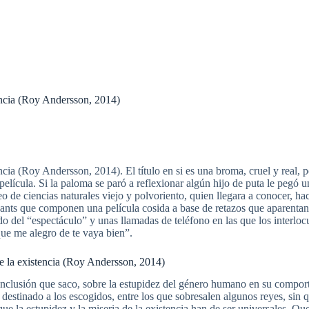
encia (Roy Andersson, 2014)
ia (Roy Andersson, 2014). El título en si es una broma, cruel y real, po
película. Si la paloma se paró a reflexionar algún hijo de puta le pegó u
de ciencias naturales viejo y polvoriento, quien llegara a conocer, ha
 vivants que componen una película cosida a base de retazos que aparent
do del “espectáculo” y unas llamadas de teléfono en las que los interl
que me alegro de te vaya bien”.
e la existencia (Roy Andersson, 2014)
a conclusión que saco, sobre la estupidez del género humano en su comport
 destinado a los escogidos, entre los que sobresalen algunos reyes, sin 
nque la estupidez y la miseria de la existencia han de ser universales. Q