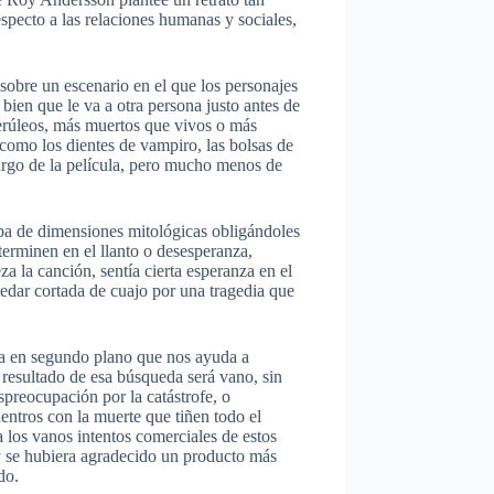
pecto a las relaciones humanas y sociales,
 sobre un escenario en el que los personajes
bien que le va a otra persona justo antes de
 cerúleos, más muertos que vivos o más
d como los dientes de vampiro, las bolsas de
o largo de la película, pero mucho menos de
ba de dimensiones mitológicas obligándoles
terminen en el llanto o desesperanza,
 la canción, sentía cierta esperanza en el
uedar cortada de cuajo por una tragedia que
eta en segundo plano que nos ayuda a
l resultado de esa búsqueda será vano, sin
preocupación por la catástrofe, o
uentros con la muerte que tiñen todo el
a los vanos intentos comerciales de estos
 y se hubiera agradecido un producto más
do.