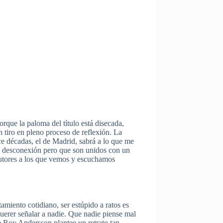
rque la paloma del título está disecada,
n tiro en pleno proceso de reflexión. La
ce décadas, el de Madrid, sabrá a lo que me
an desconexión pero que son unidos con un
ocutores a los que vemos y escuchamos
amiento cotidiano, ser estúpido a ratos es
querer señalar a nadie. Que nadie piense mal
ue Roy Andersson plantee un retrato tan