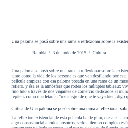
Una paloma se posó sobre una rama a reflexionar sobre la exist
Rambla
3 de junio de 2015
Cultura
Una paloma se posó sobre una rama a reflexionar sobre la existenc
tanto como la vida de los personajes que van desfilando por esta 
película empieza con esa paloma posada en una rama de un museo 
refiero, y ésa es la atmósfera que rodea los múltiples tableaux
fino hilo a través de dos viajantes de comercio dedicados al mun
repiten, como una letanía, “me alegro de que te vaya bien, digo 
Crítica de Una paloma se posó sobre una rama a reflexionar sobr
La reflexión existencial de esta película ha de girar, o esa es l
algo consustancial a todos nosotros, serlo a tiempo completo está
porque esta película es sueca, y el rey que sale es de Suecia, au