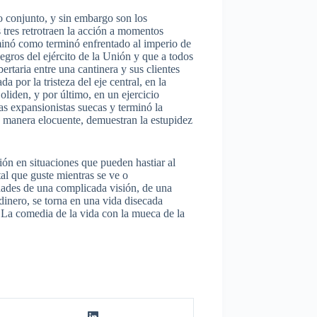
o conjunto, y sin embargo son los
 tres retrotraen la acción a momentos
rminó como terminó enfrentado al imperio de
gros del ejército de la Unión y que a todos
bertaria entre una cantinera y sus clientes
 por la tristeza del eje central, en la
liden, y por último, en un ejercicio
as expansionistas suecas y terminó la
e manera elocuente, demuestran la estupidez
ción en situaciones que pueden hastiar al
al que guste mientras se ve o
idades de una complicada visión, de una
dinero, se torna en una vida disecada
. La comedia de la vida con la mueca de la