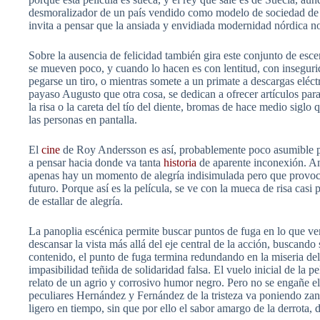
desmoralizador de un país vendido como modelo de sociedad de bi
invita a pensar que la ansiada y envidiada modernidad nórdica n
Sobre la ausencia de felicidad también gira este conjunto de esce
se mueven poco, y cuando lo hacen es con lentitud, con insegurida
pegarse un tiro, o mientras somete a un primate a descargas eléct
payaso Augusto que otra cosa, se dedican a ofrecer artículos para 
la risa o la careta del tío del diente, bromas de hace medio siglo 
las personas en pantalla.
El
cine
de Roy Andersson es así, probablemente poco asumible pa
a pensar hacia donde va tanta
historia
de aparente inconexión. Amb
apenas hay un momento de alegría indisimulada pero que provoca 
futuro. Porque así es la película, se ve con la mueca de risa ca
de estallar de alegría.
La panoplia escénica permite buscar puntos de fuga en lo que ve
descansar la vista más allá del eje central de la acción, buscand
contenido, el punto de fuga termina redundando en la miseria del
impasibilidad teñida de solidaridad falsa. El vuelo inicial de la 
relato de un agrio y corrosivo humor negro. Pero no se engañe el 
peculiares Hernández y Fernández de la tristeza va poniendo zanc
ligero en tiempo, sin que por ello el sabor amargo de la derrota,