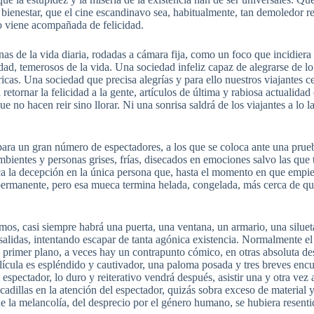
enestar, que el cine escandinavo sea, habitualmente, tan demoledor res
o viene acompañada de felicidad.
nas de la vida diaria, rodadas a cámara fija, como un foco que incidiera
d, temerosos de la vida. Una sociedad infeliz capaz de alegrarse de lo 
ricas. Una sociedad que precisa alegrías y para ello nuestros viajantes
retornar la felicidad a la gente, artículos de última y rabiosa actualida
que no hacen reir sino llorar. Ni una sonrisa saldrá de los viajantes a l
ra un gran número de espectadores, a los que se coloca ante una prue
ientes y personas grises, frías, disecados en emociones salvo las que 
la decepción en la única persona que, hasta el momento en que empieza
si permanente, pero esa mueca termina helada, congelada, más cerca de q
mos, casi siempre habrá una puerta, una ventana, un armario, una silu
o salidas, intentando escapar de tanta agónica existencia. Normalmente e
 primer plano, a veces hay un contrapunto cómico, en otras absoluta des
película es espléndido y cautivador, una paloma posada y tres breves enc
espectador, lo duro y reiterativo vendrá después, asistir una y otra vez 
adillas en la atención del espectador, quizás sobra exceso de material
 de la melancolía, del desprecio por el género humano, se hubiera resenti