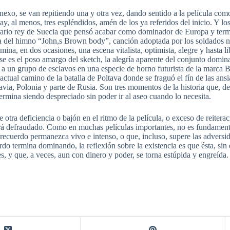
nexo, se van repitiendo una y otra vez, dando sentido a la película com
, al menos, tres espléndidos, amén de los ya referidos del inicio. Y los
isionario rey de Suecia que pensó acabar como dominador de Europa y te
a del himno “John,s Brown body”, canción adoptada por los soldados ne
umina, en dos ocasiones, una escena vitalista, optimista, alegre y hasta li
e es el poso amargo del sketch, la alegría aparente del conjunto dominada
a un grupo de esclavos en una especie de horno futurista de la marca Bo
ctual camino de la batalla de Poltava donde se fraguó el fín de las ansi
ia, Polonia y parte de Rusia. Son tres momentos de la historia que, d
rmina siendo despreciado sin poder ir al aseo cuando lo necesita.
 otra deficiencia o bajón en el ritmo de la película, o exceso de reitera
tirá defraudado. Como en muchas películas importantes, no es fundament
 recuerdo permanezca vivo e intenso, o que, incluso, supere las advers
do termina dominando, la reflexión sobre la existencia es que ésta, sin 
s, y que, a veces, aun con dinero y poder, se torna estúpida y engreída