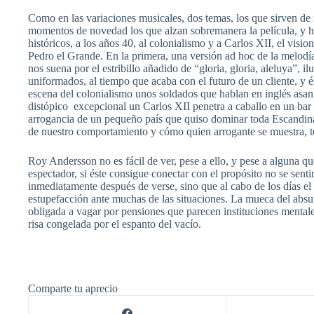
Como en las variaciones musicales, dos temas, los que sirven de 
momentos de novedad los que alzan sobremanera la película, y hay
históricos, a los años 40, al colonialismo y a Carlos XII, el v
Pedro el Grande. En la primera, una versión ad hoc de la melodí
nos suena por el estribillo añadido de “gloria, gloria, aleluya”, il
uniformados, al tiempo que acaba con el futuro de un cliente, y és
escena del colonialismo unos soldados que hablan en inglés asan 
distópico excepcional un Carlos XII penetra a caballo en un bar a
arrogancia de un pequeño país que quiso dominar toda Escandinav
de nuestro comportamiento y cómo quien arrogante se muestra, te
Roy Andersson no es fácil de ver, pese a ello, y pese a alguna que
espectador, si éste consigue conectar con el propósito no se sen
inmediatamente después de verse, sino que al cabo de los días el
estupefacción ante muchas de las situaciones. La mueca del absur
obligada a vagar por pensiones que parecen instituciones mentale
risa congelada por el espanto del vacío.
Comparte tu aprecio